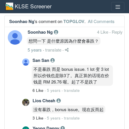
KLSE Screener
Soonhao Ng
's comment on
TOPGLOV
.
All Comments
Soonhao Ng
4 Like
·
Reply
想問一下 是什麼原因為什麼會暴跌？
5 years
·
translate
·
San San
不是暴跌 而是 bonus issue. 1 lot 变 3 lot
所以价钱也是除3了。真正算的话现在价
钱是 RM 26.76 喔。起了不是跌了
6 Like
·
5 years
·
translate
Lios Cheah
没有暴跌，bonus issue。现在反而起
3 Like
·
5 years
·
translate
Yeong Danny