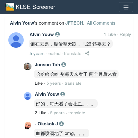
KLSE Screener
Alvin Youw
's comment on
JFTECH
.
All Comments
Alvin Youw
1 Like
·
Reply
谁在丟票，股价整天跌， 1.26 还要丟？
5 years
·
edited
·
translate
·
Jonson Toh
哈哈哈哈哈 别每天来看了 两个月后来看
Like
·
5 years
·
translate
Alvin Youw
好的，每天看了会吐血。。。
2 Like
·
5 years
·
translate
- Okokok J
血都喷满地了 omg。。。