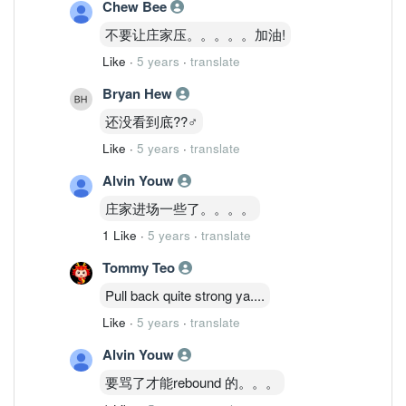
Chew Bee
不要让庄家压。。。。。加油!
Like
·
5 years
·
translate
Bryan Hew
还没看到底??‍♂️
Like
·
5 years
·
translate
Alvin Youw
庄家进场一些了。。。。
1 Like
·
5 years
·
translate
Tommy Teo
Pull back quite strong ya....
Like
·
5 years
·
translate
Alvin Youw
要骂了才能rebound 的。。。