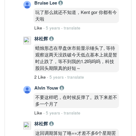
Bruise Lee
玩了那么就还不知道，Kent gor 你都有今
天啦
Like
·
5 years
·
translate
林松辉
蜡烛形态在早盘休市前显示锤头了, 等待
观察这两天没跌破今天低点基本上就是暂
时止跌了，等不到我的1.2呜呜呜，科技
股回头期限真的好短～
2 Like
·
5 years
·
translate
Alvin Youw
不要这样吧，在时候反弹了。跌下来差不
多一个月了
Like
·
5 years
·
translate
林松辉
这回调期算短了咯==才差不多6个星期罢