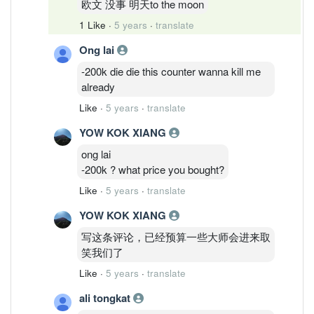
欧文 没事 明天to the moon
1 Like
·
5 years
·
translate
Ong lai
-200k die die this counter wanna kill me
already
Like
·
5 years
·
translate
YOW KOK XIANG
ong lai
-200k ? what price you bought?
Like
·
5 years
·
translate
YOW KOK XIANG
写这条评论，已经预算一些大师会进来取
笑我们了
Like
·
5 years
·
translate
ali tongkat