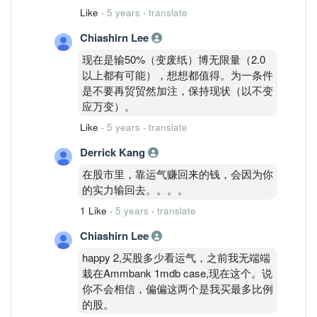
股，除非你停止股市。我觉得大家应该讨
Like
·
5 years
·
translate
论如何去面对下次类似这些股。比如做好
Chiashirn Lee
投资风险，若果资金多的话，每支股就不
要投资占了过多的比例，只用少部分的钱
现在是输50%（变废纸）博无限量（2.0
去投资风险股(债务比较高，本溢比比较
以上都有可能），想想都值得。为一条件
高)，宁愿赚得少也要赚得
是不要再贸贸然加注，保持现状（以不变
稳。。。。。。这个世界上的老手，每个
应万变）。
人一定会有遇到类似的问题，同样会很
Like
·
5 years
·
translate
痛。这次也许很好运，下次呢!下下次呢!!
所以风险管理是最最重要的
Derrick Kang
在股市里，靠运气赚回来的钱，会因为你
的实力输回去。。。。
1 Like
·
5 years
·
translate
Chiashirn Lee
happy 2,买股多少看运气，之前我无端端
栽在Ammbank 1mdb case,现在这个。说
你不会相信，偏偏这两个是我买最多比例
的股。