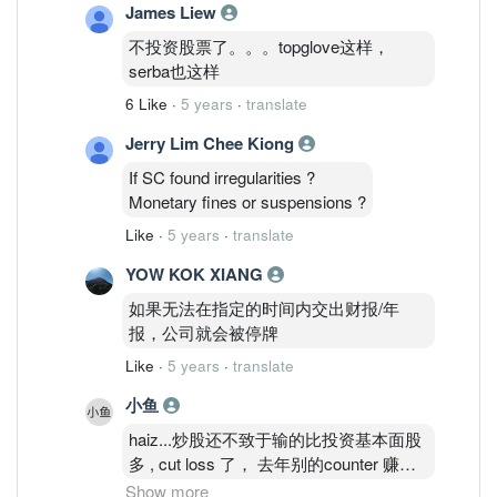
James Liew
不投资股票了。。。topglove这样，
serba也这样
6 Like
·
5 years
·
translate
Jerry Lim Chee Kiong
If SC found irregularities ?
Monetary fines or suspensions ?
Like
·
5 years
·
translate
YOW KOK XIANG
如果无法在指定的时间内交出财报/年
报，公司就会被停牌
Like
·
5 years
·
translate
小鱼
haiz...炒股还不致于输的比投资基本面股
多 , cut loss 了， 去年别的counter 赚的
全赔了， 也赔了一部份本金。 现在不管
Show more