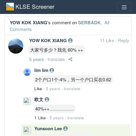
KLSE Screener
YOW KOK XIANG
's comment on
SERBADK
.
All
Comments
YOW KOK XIANG
11 Like
·
Reply
大家亏多少？我先 60% ++
5 years
·
translate
·
lim lim
2个户口1个-4%，另一个户口买在0.62
Like
·
5 years
·
translate
欧文
40%++…………….
1 Like
·
5 years
·
translate
Yunsoon Lee