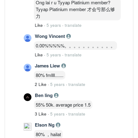
Ong lai r u Tyyap Platinium member?
Tyyap Platinium member 才会亏那么够
力
Like
·
5 years
·
translate
Wong Vincent
0.00%%%%%。。。。。。。。。。。
Like
·
5 years
·
translate
James Liew
80% fmllll.......
2 Like
·
5 years
·
translate
Ben ling
55% 50k. average price 1.5
3 Like
·
5 years
·
translate
Elson Ng
80% ，hailat