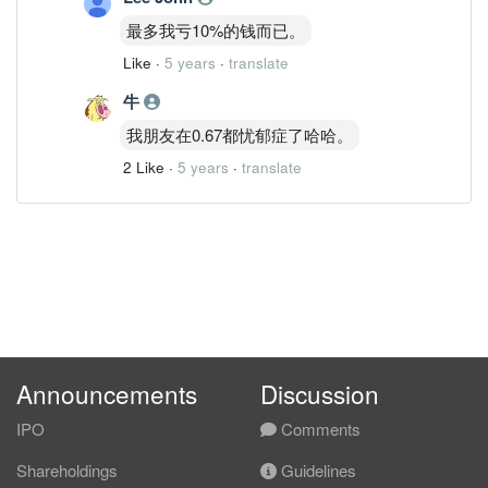
最多我亏10%的钱而已。
Like
·
5 years
·
translate
牛
我朋友在0.67都忧郁症了哈哈。
2 Like
·
5 years
·
translate
Announcements
Discussion
IPO
Comments
Shareholdings
Guidelines