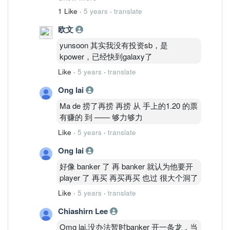
serba 有没有做假账都不重要了， 名声臭
1 Like
·
5 years
·
translate
了， 股价也像大象， debt 高， 应收款
欧文
高， 难融资， 银行也难借钱吧， 会借的
话利息也很高， 然后别忘了去年拿到的
yunsoon 其实我没有投资sb，是
那个大合约没在限定时间做好好像还要赔
kpower，已经快到galaxy了
10% 的。。。 感觉一切都是套路， 我中
Like
·
5 years
·
translate
套了 也自我解套了。
Ong lai
Ma de 捞了再捞 再捞 从 手上的1.20 的票
有赚的 到 —— 够力够力
Like
·
5 years
·
translate
Ong lai
好像 banker 了 再 banker 就认为他要开
player 了 再买 再买再买 也过 很大个洞了
Like
·
5 years
·
translate
Chiashirn Lee
Omg lai,没办法暂时banker 开一条龙，当