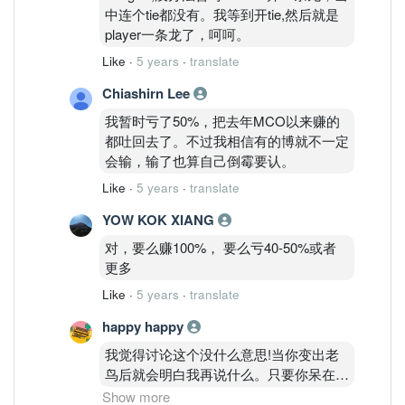
中连个tie都没有。我等到开tie,然后就是
player一条龙了，呵呵。
Like
·
5 years
·
translate
Chiashirn Lee
我暂时亏了50%，把去年MCO以来赚的
都吐回去了。不过我相信有的博就不一定
会输，输了也算自己倒霉要认。
Like
·
5 years
·
translate
YOW KOK XIANG
对，要么赚100%， 要么亏40-50%或者
更多
Like
·
5 years
·
translate
happy happy
我觉得讨论这个没什么意思!当你变出老
鸟后就会明白我再说什么。只要你呆在股
市里越久，就不可能完全避免这种暴跌
Show more