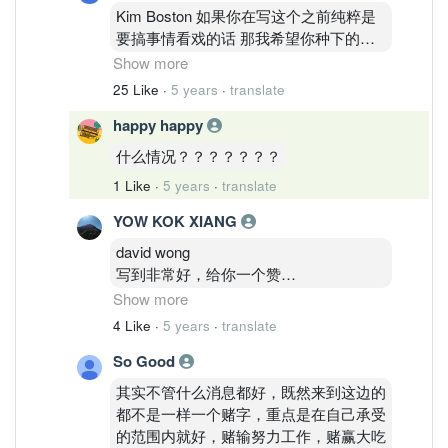
Kim Boston 如果你在写这个之前纯粹是
要搞事情看戏的话 那我希望你种下的报
应可以报在你最在乎的人身上 那如果是
Show more
真心的 我祝你和你在乎的人好人一世平
25 Like
·
5 years
·
translate
安. 别怪我狠毒 因为如果你的目的是搞事
happy happy
情的话 比我狠毒的是你. 也不用谢谢我祝
福你好人一是平安 因为如果你是善良的
什么情况？？？？？？？
祝福你的人会很多 还有最后 想和每一位
1 Like
·
5 years
·
translate
说 请不要做一个不负责任的键盘侠 今天
你随便一个留言 可能就是在推一个在悬
YOW KOK XIANG
崖旁准备自杀的人一把.
david wong
写到非常好，给你一个赞
Show more
如果他只是想博关注而发这种恐慌假消
4 Like
·
5 years
·
translate
息，那么他这种人肯定有报应
So Good
如果他分享的是真的，那么他好人一生平
其实不管什么消息都好，既然来到这边的
安
都不是一样一个赌字，重点是在自己承受
的范围内就好，赌输努力工作，赌赢大吃