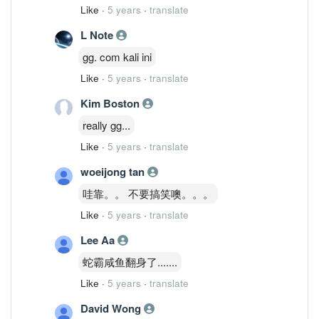
Like
·
5 years
·
translate
L Note
gg. com kali ini
Like
·
5 years
·
translate
Kim Boston
really gg...
Like
·
5 years
·
translate
woeijong tan
哇靠。。 不要搞笑噢。。。
Like
·
5 years
·
translate
Lee Aa
蛇霸咸鱼翻身了.......
Like
·
5 years
·
translate
David Wong