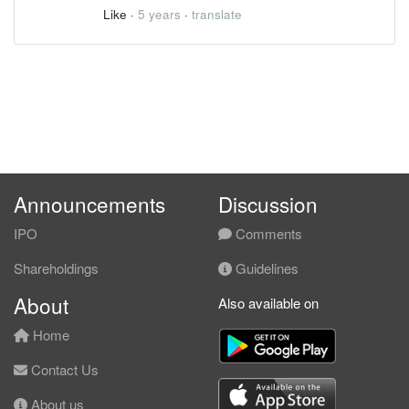
Like
·
5 years
·
translate
Announcements
Discussion
IPO
Comments
Shareholdings
Guidelines
About
Also available on
Home
Contact Us
About us