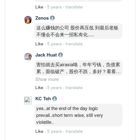
Like
·
5 years
·
translate
Zenos
这么赚钱的公司 股价再压低 到最后老板
不懂会不会来一招私有化.....
Like
·
5 years
·
translate
Jack Huat
害怕就去买airasia咯，年年亏钱，负债累
累，面临破产，股价不跌，多好？看看
AAX和Airasia股价多steady?疫情前赚的
Show more
钱都不够cover负债。全世界都懂手套公
Like
·
5 years
·
translate
司顶级手套基本面没问题，ASP来临会慢
KC Teh
慢下跌，问题是ASP下跌后，产量的扩充
赚益是否好过疫情钱？公司手上的现金是
yes..at the end of the day logic
否可以收购或并购自动化科技公司或收购
prevail..short term wise, still very
上游或下游手套公司来提升公司EPS?就
violatile..
算ASP跌到30USD最低股价该多少钱？
Like
·
5 years
·
translate
投注者必须理性去计算，分批投入，千万
不要all in。当你懂得计算ASP 26 股价该