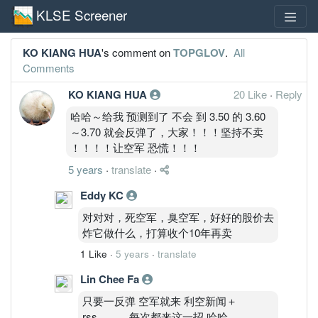
KLSE Screener
KO KIANG HUA
's comment on
TOPGLOV
.
All
Comments
KO KIANG HUA
20 Like
·
Reply
哈哈～给我 预测到了 不会 到 3.50 的 3.60
～3.70 就会反弹了，大家！！！坚持不卖
！！！！让空军 恐慌！！！
5 years
·
translate
·
Eddy KC
对对对，死空军，臭空军，好好的股价去
炸它做什么，打算收个10年再卖
1 Like
·
5 years
·
translate
Lin Chee Fa
只要一反弹 空军就来 利空新闻＋
rss。。。每次都来这一招 哈哈