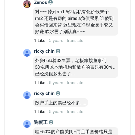
Zenos
多少，这样你就不会害怕。随着通货膨胀
对~~~掉到rm1.5然后私有化价钱来个
的加剧，ASP可能跌回22USD吗？你现
rm2 还是有赚的 airasia负债累累 谁傻到
在200千可以买到屋子吗？200千可以买
会买债回来背 这里现在净现金卖手套又
到20*75大的屋子吗？现在的情况就是大
好赚 吹水罢了别认真~~~
基金控制着股价，不要轻举妄动先，看看
基金把股价压到多少？足够低了再加吗，
1 Like
·
5 years
·
translate
比如 RM1? RM2?或几毛钱？到时你们就
ricky chin
可以all in!比如跌至RM1，从1块起到2块
你就赚100%。所以不要急，等媒体不断
外资hold着33％票，老板家族董事们
重复播发负面新闻，等无知散户恐慌，基
38%,所以本地机构和散户的票只有30％..
金一直不断报导ASP下跌，等低谷再进
已经洗很多出去了...
票。我重来没看过RM1的顶级手套，希
1 Like
·
5 years
·
translate
望可以等到，买来收股息都好，希望
RSS继续增加。对于借钱的朋友就对不
ricky chin
起了，股票市场是零和游戏，你不亏钱我
散户手上的票已经不多.....
哪里有钱赚？RM1的顶级手套是历史以
1 Like
·
5 years
·
translate
来从没见到的，就好好利用ASP下跌的机
会。
狗蛋王
哇~50%的产能关闭~而且手套价格只是