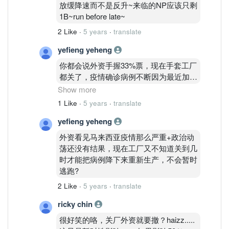
放缓降速而不是反升~来临的NP应该只剩
1B~run before late~
2 Like
·
5 years
·
translate
yefieng yeheng
你都会说外资手握33%票，现在手套工厂
都关了，疫情确诊病例不断因为最近加大
检测或因为很多工厂运作而再度爆发到关
Show more
手套工厂，原本就剩下60%运作，现
1 Like
·
5 years
·
translate
在-50%产量，能不能在1个月恢复开厂重
yefieng yeheng
新生产都是个疑问，不过可以肯定不是这
个季度业绩大跌就是下个季度。原因就是
外资看见马来西亚疫情那么严重+政治动
现在严重到手套厂都关了，关14天还是
荡还没有结果，现在工厂又不知道关到几
28天你们觉得呢?
时才能把病例降下来重新生产，不会暂时
逃跑?
2 Like
·
5 years
·
translate
ricky chin
很好笑的咯，关厂外资就要撤？haizz.....