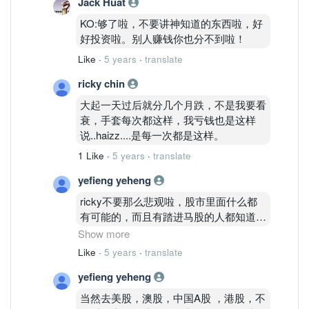
Jack Huat
KO:够了啦，不要讲神知道的东西啦，好
好投资啦。别人赚钱你也分不到啦！
Like
·
5 years
·
translate
ricky chin
大起一天过后就分几个月跌，不是我要看
衰，手套每次都这样，我亏钱也是这样
说..haizz....是每一次都是这样。
1 Like
·
5 years
·
translate
yefieng yeheng
ricky不要那么悲观啦，股市里面什么都
有可能的，而且有踏进马股的人都知道，
马股是不按逻辑涨跌的，我4个月马股经
Show more
验;感觉马股后面很明显是一群庄家在操
Like
·
5 years
·
translate
控，所以当大家认为它会一直跌的时候，
yefieng yeheng
反而他突然无端端爆发，相反当我们之前
看好手套股的时候，连续跌了1个月多.....
当然去美股，澳股，中国A股 ，港股，不
这群庄家不按常理出牌的，所以我对马股