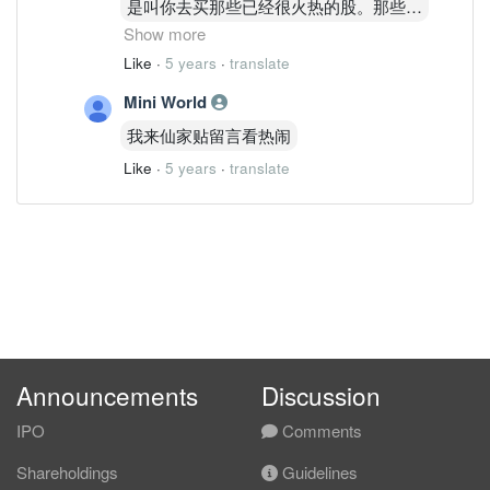
是叫你去买那些已经很火热的股。那些国
最近时常抱有怀疑人生的态度。有兴趣的
家市场比马股好多人，而且很多好企业正
Show more
话要不要来美股，我带你过去，美股这边
在迅速发展的，有些还没被炒上来 。也
Like
·
5 years
·
translate
虽然过热，但是正常多了!业绩不达标，
可以考虑看看，美股最近创新高，等看看
掉就是掉，业绩达标好过预期，上就上
Mini World
有没有机会在市场回调时候，买一些苹
上，丝毫不拖泥带水。新股，澳股，中国
果，谷歌，亚马逊，阿里巴巴，Nvidia
我来仙家贴留言看热闹
A股都可以，马股实在是......一直徘徊在
,amd ,dollar general等等等等....太多大型
1500~1600，不知道多少年了。
Like
·
5 years
·
translate
好企业了，只会不断快速成长，股价也永
远会创新高。不会停留在一个地方
Announcements
Discussion
IPO
Comments
Shareholdings
Guidelines