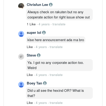
Chrisfun Lee
Always check on rakuten but no any
cooperate action for right issue show out
1 Like
·
4 years
·
translate
super lol
klse here announcement ada ma bro
Like
·
4 years
·
translate
Steve
Ya. I got no any corporate action too.
Weird
Like
·
4 years
·
translate
Boey Tan
Did u all see the hexind OR? What is
that?
Like
·
4 years
·
translate