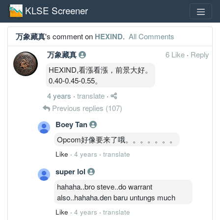
KLSE Screener
万象藏真
's comment on
HEXIND
.
All Comments
万象藏真
6 Like
·
Reply
HEXIND,看漲看漲，前景大好。
0.40-0.45-0.55。
4 years
·
translate
·
Previous replies
(107)
Boey Tan
Opcom好像要来了哦。。。。。。。
Like
·
4 years
·
translate
super lol
hahaha..bro steve..do warrant
also..hahaha.den baru untungs much
Like
·
4 years
·
translate