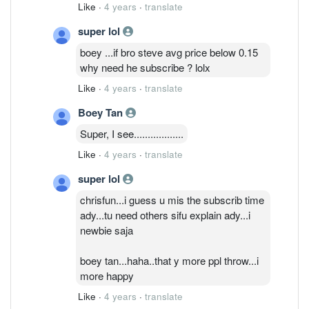
Like
·
4 years
·
translate
super lol
boey ...if bro steve avg price below 0.15
why need he subscribe ? lolx
Like
·
4 years
·
translate
Boey Tan
Super, I see..................
Like
·
4 years
·
translate
super lol
chrisfun...i guess u mis the subscrib time
ady...tu need others sifu explain ady...i
newbie saja
boey tan...haha..that y more ppl throw...i
more happy
Like
·
4 years
·
translate