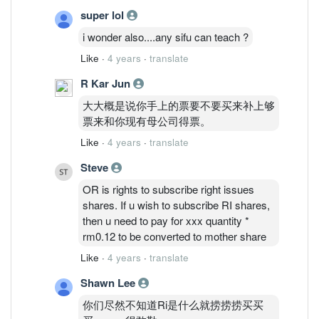
super lol
i wonder also....any sifu can teach ?
Like
·
4 years
·
translate
R Kar Jun
大大概是说你手上的票要不要买来补上够
票来和你现有母公司得票。
Like
·
4 years
·
translate
Steve
OR is rights to subscribe right issues
shares. If u wish to subscribe RI shares,
then u need to pay for xxx quantity *
rm0.12 to be converted to mother share
Like
·
4 years
·
translate
Shawn Lee
你们尽然不知道Ri是什么就捞捞捞买买