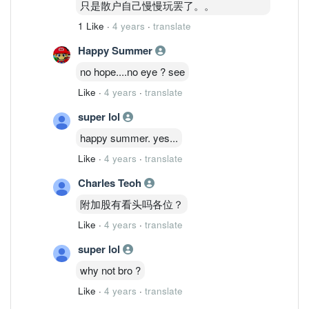
只是散户自己慢慢玩罢了。。
1 Like
·
4 years
·
translate
Happy Summer
no hope....no eye ?️ see
Like
·
4 years
·
translate
super lol
happy summer. yes...
Like
·
4 years
·
translate
Charles Teoh
附加股有看头吗各位？
Like
·
4 years
·
translate
super lol
why not bro ?
Like
·
4 years
·
translate