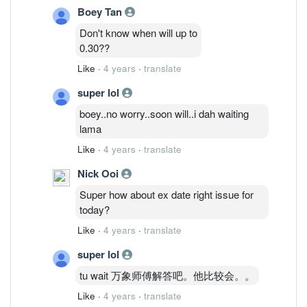
Boey Tan
Don't know when will up to
0.30??
Like
·
4 years
·
translate
super lol
boey..no worry..soon will..i dah waiting
lama
Like
·
4 years
·
translate
Nick Ooi
Super how about ex date right issue for
today?
Like
·
4 years
·
translate
super lol
tu wait 万象师傅解答吧。他比较会。。
Like
·
4 years
·
translate