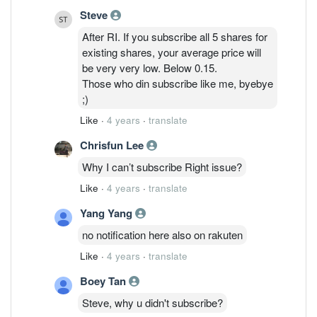
Steve
After RI. If you subscribe all 5 shares for
existing shares, your average price will
be very very low. Below 0.15.
Those who din subscribe like me, byebye
;)
Like
·
4 years
·
translate
Chrisfun Lee
Why I can’t subscribe Right issue?
Like
·
4 years
·
translate
Yang Yang
no notification here also on rakuten
Like
·
4 years
·
translate
Boey Tan
Steve, why u didn't subscribe?