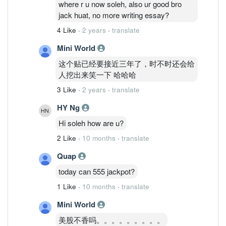
where r u now soleh, also ur good bro
jack huat, no more writing essay?
4 Like
·
2 years
·
translate
Mini World
这个贴已经要接近三年了，时不时还会给
人挖出来笑一下 哈哈哈
3 Like
·
2 years
·
translate
HY Ng
Hi soleh how are u?
2 Like
·
10 months
·
translate
Quap
today can 555 jackpot?
1 Like
·
10 months
·
translate
Mini World
美股不香吗。。。。。。。。。