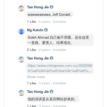
Tan Hong Jie
wawawawawa, Jeff Donald .
1 Like
·
4 years
·
translate
Ng Kelvin
Soleh Ahmad 自己输不用紧。还在这里
一直推。要害人。结果现在。
2 Like
·
4 years
·
translate
Tan Hong Jie
https://www.chinapress.com.my/2022092
4/%e6%94%bf%e5%ba%9c%e8%b5%8e
%e5%9b%9e%e6%9c%9f%e6%bb%a1%
Show more
e5%85%b3%e6%80%80%e5%80%ba%e
1 Like
·
3 years
·
translate
5%88%b8-
Tan Hong Jie
%e8%b4%a2%e9%95%bf%e6%84%9f%
e8%b0%a2%e8%ae%a4%e8%b4%ad%e
他的演讲是从某些网站抄来的。
8%80%85%e5%8a%a9%e5%9b%bd%e5
1 Like
·
3 years
·
translate