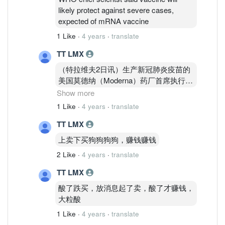
likely protect against severe cases,
expected of mRNA vaccine
1 Like
·
4 years
·
translate
TT LMX
（特拉维夫2日讯）生产新冠肺炎疫苗的
美国莫德纳（Moderna）药厂首席执行员
早前表示，现有疫苗对Omicron变种的效
Show more
力会大幅下降，引发市场恐慌；但同一时
1 Like
·
4 years
·
translate
间，以色列卫生部长霍罗威茨却表示，现
TT LMX
有疫苗对Omicron有效，以色列媒体公开
的初步数据也显示，辉瑞（Pfizer）预防
上卖下买狗狗狗狗，赚钱赚钱
感染Omicron的保护力达90%。
2 Like
·
4 years
·
translate
香港《文汇报》报导，霍罗威茨表示，初
TT LMX
步迹象显示，6个月内完整接种过疫苗的
酸了跌买，放消息起了卖，酸了才赚钱，
人，或者已经追打加强针的民众，将免于
大粒酸
受到Omicron感染。他说：“现在疫苗真
的非常重要，任何没有打疫苗的人接触到
1 Like
·
4 years
·
translate
这只变种，都将让自己陷入不必要的风