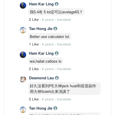
Ham Kar Ling
我5.4有 5 lot还可以avelage吗？
2 Like
·
4 years
·
translate
Tan Hong Jie
Better use calculator lol.
1 Like
·
4 years
·
translate
Ham Kar Ling
wa,hailat catloss lo
2 Like
·
4 years
·
translate
Desmond Lau
好久沒看到PE大神jack huat和疫苗副作
用大神Soleh出來演講了
2 Like
·
4 years
·
translate
Tan Hong Jie