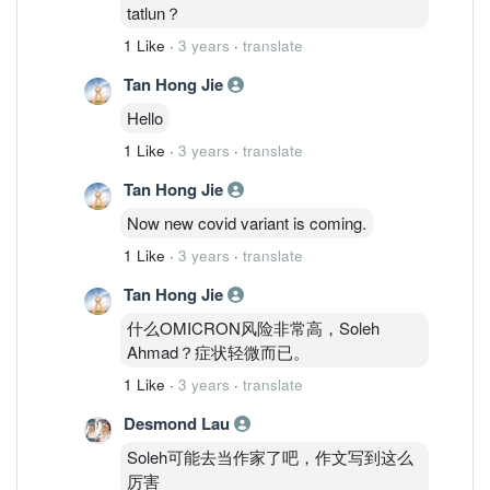
tatlun？
1 Like
·
3 years
·
translate
Tan Hong Jie
Hello
1 Like
·
3 years
·
translate
Tan Hong Jie
Now new covid variant is coming.
1 Like
·
3 years
·
translate
Tan Hong Jie
什么OMICRON风险非常高，Soleh
Ahmad？症状轻微而已。
1 Like
·
3 years
·
translate
Desmond Lau
Soleh可能去当作家了吧，作文写到这么
厉害