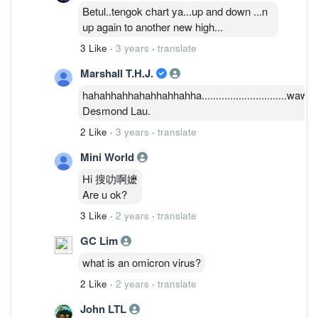
Betul..tengok chart ya...up and down ...n
up again to another new high...
3 Like
·
3 years
·
translate
Marshall T.H.J.
hahahhahhahahhahhahha..............................wawa
Desmond Lau.
2 Like
·
3 years
·
translate
Mini World
Hi 搜叻啊嬷
Are u ok?
3 Like
·
2 years
·
translate
GC Lim
what is an omicron virus?
2 Like
·
2 years
·
translate
John LTL