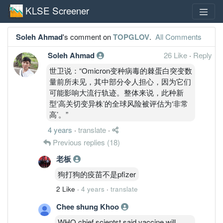
KLSE Screener
Soleh Ahmad
's comment on
TOPGLOV
.
All Comments
Soleh Ahmad
26 Like
·
Reply
世卫说：“Omicron变种病毒的棘蛋白突变数
量前所未见，其中部分令人担心，因为它们
可能影响大流行轨迹。整体来说，此种新
型‘高关切变异株’的全球风险被评估为‘非常
高’。”
4 years
·
translate
·
Previous replies
(18)
老板
狗打狗的疫苗不是pfizer
2 Like
·
4 years
·
translate
Chee shung Khoo
WHO chief scientst said vaccine will