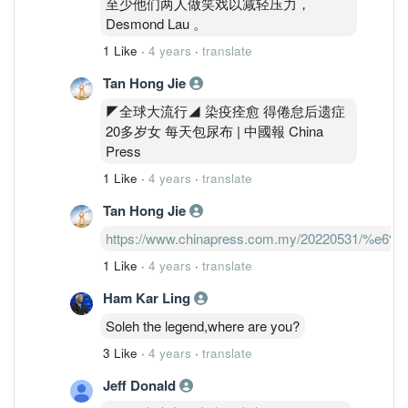
至少他们两人做笑戏以减轻压力，
Desmond Lau 。
1 Like
·
4 years
·
translate
Tan Hong Jie
◤全球大流行◢ 染疫痊愈 得倦怠后遗症
20多岁女 每天包尿布 | 中國報 China
Press
1 Like
·
4 years
·
translate
Tan Hong Jie
https://www.chinapress.com.my/2022053
1 Like
·
4 years
·
translate
Ham Kar Ling
Soleh the legend,where are you?
3 Like
·
4 years
·
translate
Jeff Donald