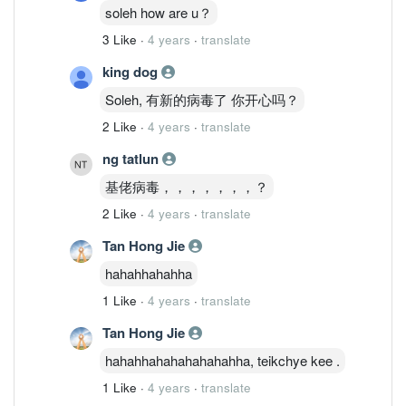
soleh how are u？
3 Like
·
4 years
·
translate
king dog
Soleh, 有新的病毒了 你开心吗？
2 Like
·
4 years
·
translate
ng tatlun
基佬病毒，，，，，，，？
2 Like
·
4 years
·
translate
Tan Hong Jie
hahahhahahha
1 Like
·
4 years
·
translate
Tan Hong Jie
hahahhahahahahahahha, teikchye kee .
1 Like
·
4 years
·
translate