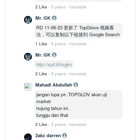
2 Like
·
3 years
·
translate
Mr. GK
RD 11-06-23 更新了 TopGlove 视频看
法，可以复制以下链接到 Google Search
1 Like
·
3 years
·
translate
Mr. GK
http://surl.li/hxgkn
2 Like
·
3 years
·
translate
Mahadi Abdullah
jangan lupa ye .TOPGLOV akan uji
market
hujung tahun ini .
tunggu dan lihat
2 Like
·
3 years
·
translate
2akc darren