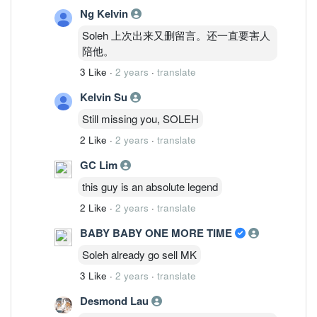
Ng Kelvin
Soleh 上次出来又删留言。还一直要害人
陪他。
3 Like
·
2 years
·
translate
Kelvin Su
Still missing you, SOLEH
2 Like
·
2 years
·
translate
GC Lim
this guy is an absolute legend
2 Like
·
2 years
·
translate
BABY BABY ONE MORE TIME
Soleh already go sell MK
3 Like
·
2 years
·
translate
Desmond Lau