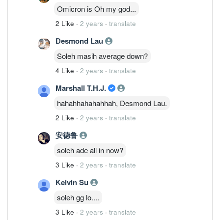
Omicron is Oh my god...
2 Like
·
2 years
·
translate
Desmond Lau
Soleh masih average down?
4 Like
·
2 years
·
translate
Marshall T.H.J.
hahahhahahahhah, Desmond Lau.
2 Like
·
2 years
·
translate
安德鲁
soleh ade all in now?
3 Like
·
2 years
·
translate
Kelvin Su
soleh gg lo....
3 Like
·
2 years
·
translate