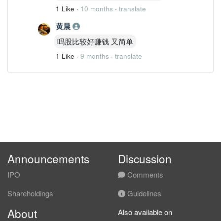
1 Like
·
10 months
·
translate
黄晨
吗股比较好赚钱 又简单
1 Like
·
9 months
·
translate
Announcements
Discussion
IPO
Comments
Shareholdings
Guidelines
About
Also available on