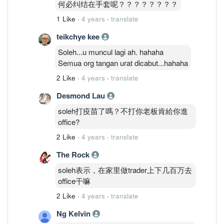
何必纠结在手套呢？？？？？？？？
1 Like
·
4 years
·
translate
teikchye kee
Soleh...u muncul lagi ah. hahaha
Semua org tangan urat dicabut...hahaha
2 Like
·
4 years
·
translate
Desmond Lau
soleh打疫苗了嗎？不打你老板肯給你進
office?
2 Like
·
4 years
·
translate
The Rock
soleh表示，在家里做trader上下几百万去
office干嘛
2 Like
·
4 years
·
translate
Ng Kelvin