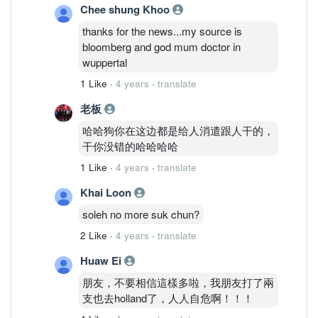
Chee shung Khoo
险。”
thanks for the news...my source is
以色列12频道电视台同时亦公布辉瑞对
bloomberg and god mum doctor in
抗Omicron的最初保护力数据，指出辉瑞
wuppertal
对Omicron的保护力达90%，对抗印度变
1 Like
·
4 years
·
translate
种病毒Delta的保护力为95%，保护效力
较对抗Delta稍微下降。对于已经接种第3
老板
剂加强针的人，防重症的保护力亦达
哈哈狗你在这边都是给人消遣跟人干的，
93%。
干你没错的哈哈哈哈
1 Like
·
4 years
·
translate
Khai Loon
报导又指出，Omicron的传染力虽然较
soleh no more suk chun?
Delta高，但没有外界担心的那么高，大
约高1.3倍；至于未接种者感染Omicron
2 Like
·
4 years
·
translate
后，重症风险则高2.4倍。
Huaw Ei
不过无论是霍罗威茨抑或以色列12频
朋友，不要相信這樣多啦，我朋友打了兩
道，都没有公开有关数据的来源。
支也去holland了，人人自危啊！！！