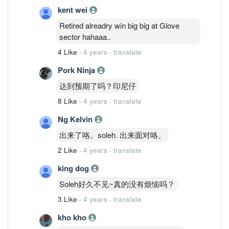
kent wei
Retired alreadry win big big at Glove
sector hahaaa..
4 Like
·
4 years
·
translate
Pork Ninja
达到预期了吗？印尼仔
8 Like
·
4 years
·
translate
Ng Kelvin
出来了咯。soleh. 出来面对咯。
2 Like
·
4 years
·
translate
king dog
Soleh好久不见~真的没有烦恼吗？
3 Like
·
4 years
·
translate
kho kho