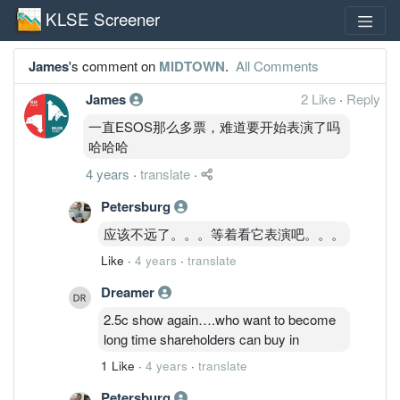
KLSE Screener
James
's comment on
MIDTOWN
.
All Comments
James
2 Like
·
Reply
一直ESOS那么多票，难道要开始表演了吗
哈哈哈
4 years
·
translate
·
Petersburg
应该不远了。。。等着看它表演吧。。。
Like
·
4 years
·
translate
Dreamer
2.5c show again….who want to become
long time shareholders can buy in
1 Like
·
4 years
·
translate
Petersburg