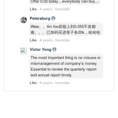
Offer 0.02 today....everybody can buy....
Like
·
4 years
·
translate
Petersburg
Waw。。tim foo若能上到0.055不发都
难。。。已加码买进母子各20k....哈哈哈
Like
·
4 years
·
translate
Victor Yong
The most important thing is no misuse or
mismanagement of company's money.
Essential to review the quarterly report
and annual report timely.
Like
·
4 years
·
translate