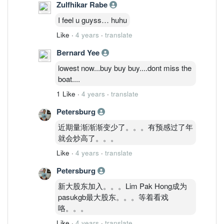
Zulfhikar Rabe
I feel u guyss… huhu
Like
·
4 years
·
translate
Bernard Yee
lowest now...buy buy buy....dont miss the
boat....
1 Like
·
4 years
·
translate
Petersburg
近期量渐渐渐变少了。。。有预感过了年
就会炒高了。。。
Like
·
4 years
·
translate
Petersburg
新大股东加入。。。Lim Pak Hong成为
pasukgb最大股东。。。等着看戏
咯。。。
Like
·
4 years
·
translate