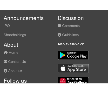
Announcements
Discussion
IPO
Comments
Shareholdings
Guidelines
About
Also available on
Home
Contact Us
About us
Follow us
Facebook
© KLSE Screener 2026 | Neobie Enterprise |
Terms of Use
|
Privacy Policy