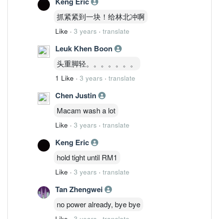
Keng Eric
抓紧紧到一块！给林北冲啊
Like
·
3 years
·
translate
Leuk Khen Boon
头重脚轻。。。。。。。
1 Like
·
3 years
·
translate
Chen Justin
Macam wash a lot
Like
·
3 years
·
translate
Keng Eric
hold tight until RM1
Like
·
3 years
·
translate
Tan Zhengwei
no power already, bye bye
Like
·
3 years
·
translate