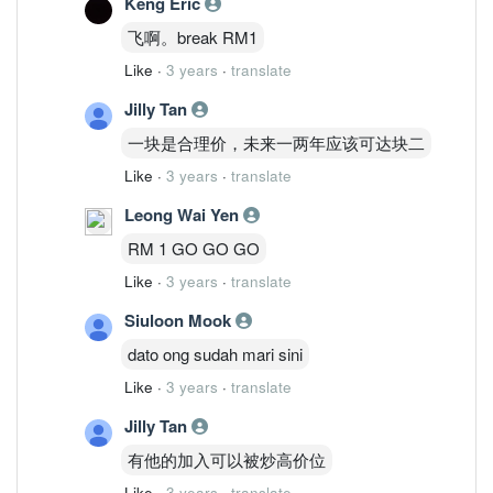
Keng Eric
飞啊。break RM1
Like
·
3 years
·
translate
Jilly Tan
一块是合理价，未来一两年应该可达块二
Like
·
3 years
·
translate
Leong Wai Yen
RM 1 GO GO GO
Like
·
3 years
·
translate
Siuloon Mook
dato ong sudah mari sini
Like
·
3 years
·
translate
Jilly Tan
有他的加入可以被炒高价位
Like
·
3 years
·
translate