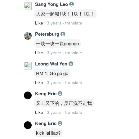
Sang Yong Leo
大家一起喊1块！1块！1块！
Like
·
3 years
·
translate
Petersburg
一块一块一块gogogo
Like
·
3 years
·
translate
Leong Wai Yen
RM 1. Go go go
Like
·
3 years
·
translate
Keng Eric
又上又下的，反正洗不走我
Like
·
3 years
·
translate
Keng Eric
kick lai liao?