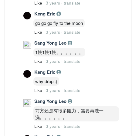
Like
·
3 years
·
translate
Keng Eric
go go go fly to the moon
Like
·
3 years
·
translate
Sang Yong Leo
1块1块1块。。。。。。
Like
·
3 years
·
translate
Keng Eric
why drop :(
Like
·
3 years
·
translate
Sang Yong Leo
前方还是有很多阻力，需要再洗一
洗。。。。。。
Like
·
3 years
·
translate