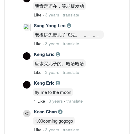
我肯定还在，等老板发功
Like
·
3 years
·
translate
Sang Yong Leo
老板讲先带儿子飞先。。。。。。
Like
·
3 years
·
translate
Keng Eric
应该买儿子的。哈哈哈哈
Like
·
3 years
·
translate
Keng Eric
fly me to the moon
1 Like
·
3 years
·
translate
Kean Chan
1.00coming gogogo
Like
·
3 years
·
translate