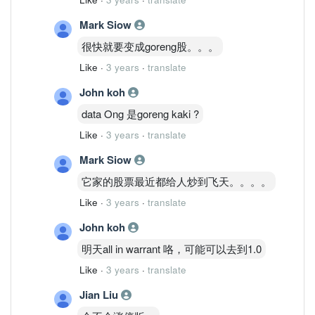
Mark Siow
很快就要变成goreng股。。。
Like
·
3 years
·
translate
John koh
data Ong 是goreng kaki ?
Like
·
3 years
·
translate
Mark Siow
它家的股票最近都给人炒到飞天。。。。
Like
·
3 years
·
translate
John koh
明天all in warrant 咯，可能可以去到1.0
Like
·
3 years
·
translate
Jian Liu