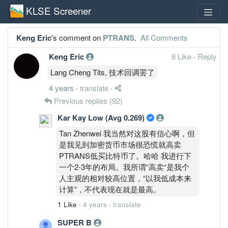
KLSE Screener
Keng Eric
's comment on
PTRANS
.
All Comments
Keng Eric
8 Like
·
Reply
Lang Cheng Tits, 技术回调罢了
4 years
·
translate
·
Previous replies
(92)
Kar Kay Low (Avg 0.269)
Tan Zhenwei 我当然对这股有信心啊，但
是我见到加密货币市场很恐慌就高卖
PTRANS低买比特币了。哈哈 我进行下
一个2-3年的布局。我所谓“高卖“是我个
人主观的相对较高位置，“以我低成本来
计算”，不代表现在就是最高。
1 Like
·
4 years
·
translate
SUPER B