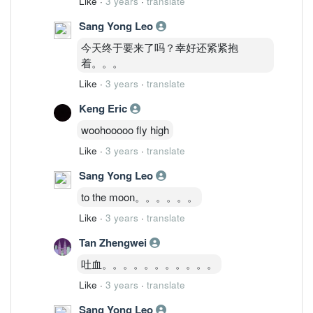
Like
·
3 years
·
translate
Sang Yong Leo
今天终于要来了吗？幸好还紧紧抱
着。。。
Like
·
3 years
·
translate
Keng Eric
woohooooo fly high
Like
·
3 years
·
translate
Sang Yong Leo
to the moon。。。。。。
Like
·
3 years
·
translate
Tan Zhengwei
吐血。。。。。。。。。。。
Like
·
3 years
·
translate
Sang Yong Leo