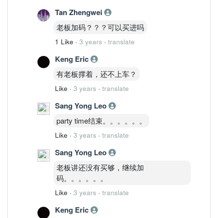
Tan Zhengwei
老板加码？？？可以买进吗
1 Like
·
3 years
·
translate
Keng Eric
有老板撑着，还不上车？
Like
·
3 years
·
translate
Sang Yong Leo
party time结束。。。。。。
Like
·
3 years
·
translate
Sang Yong Leo
老板讲还没有买够，继续加
码。。。。。。
Like
·
3 years
·
translate
Keng Eric