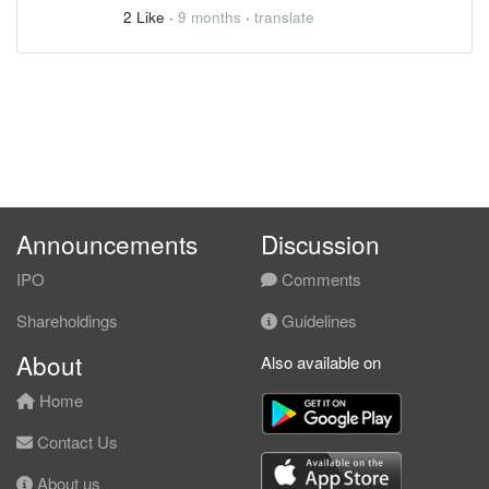
2 Like
·
9 months
·
translate
Announcements
Discussion
IPO
Comments
Shareholdings
Guidelines
About
Also available on
Home
Contact Us
About us