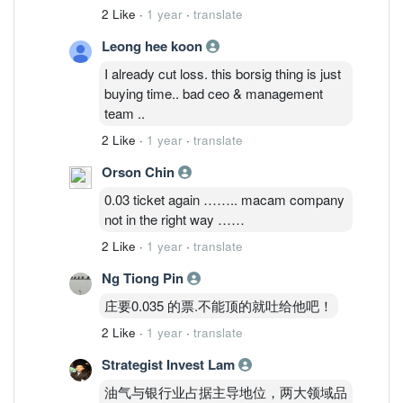
2 Like
·
1 year
·
translate
Leong hee koon
I already cut loss. this borsig thing is just
buying time.. bad ceo & management
team ..
2 Like
·
1 year
·
translate
Orson Chin
0.03 ticket again …….. macam company
not in the right way ……
2 Like
·
1 year
·
translate
Ng Tiong Pin
庄要0.035 的票.不能顶的就吐给他吧！
2 Like
·
1 year
·
translate
Strategist Invest Lam
油气与银行业占据主导地位，两大领域品