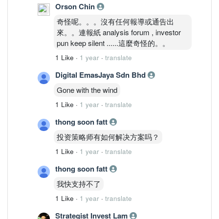
Orson Chin
奇怪呢。。。沒有任何報導或通告出
來。。連報紙 analysis forum , investor
pun keep silent ......這麼奇怪的。。
1 Like
·
1 year
·
translate
Digital EmasJaya Sdn Bhd
Gone with the wind
1 Like
·
1 year
·
translate
thong soon fatt
投资策略师有如何解决方案吗？
1 Like
·
1 year
·
translate
thong soon fatt
我快支持不了
1 Like
·
1 year
·
translate
Strategist Invest Lam