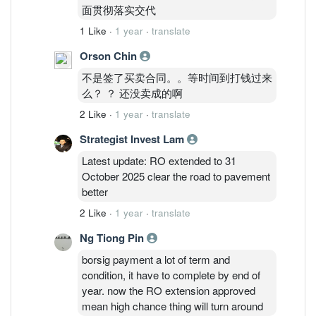
面贯彻落实交代
1 Like
·
1 year
·
translate
Orson Chin
不是签了买卖合同。。等时间到打钱过来
么？ ？ 还没卖成的啊
2 Like
·
1 year
·
translate
Strategist Invest Lam
Latest update: RO extended to 31
October 2025 clear the road to pavement
better
2 Like
·
1 year
·
translate
Ng Tiong Pin
borsig payment a lot of term and
condition, it have to complete by end of
year. now the RO extension approved
mean high chance thing will turn around