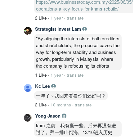
https://www.businesstoday.com.my/2025/06/05/ma
经派了 管理层超棒也得到认可 就看接下
operations-a-key-focus-for-knms-rebuild/
来外围的票陆续陆续回收
2 Like
·
1 year
·
translate
Strategist Invest Lam
"By aligning the interests of both creditors
and shareholders, the proposal paves the
way for long-term stability and business
growth, particularly in Malaysia, where
the company is refocusing its efforts
1 Like
·
1 year
·
translate
Kc Lee
一年了～我回来看看你们还好吗？
2 Like
·
10 months
·
translate
Yong Jason
knm 之前，我有赢一些。后来再没有进
过了。拜一排山倒海。13/10进入历史