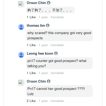
Orson Chin
夠了夠了。。。不加了。。。
1 Like
·
1 year
·
translate
thomas lim
why scared? this company got very good
prospects
1 Like
·
1 year
·
translate
Leong hee koon
pn17 counter got good prospect? what
talking you?
1 Like
·
1 year
·
translate
Orson Chin
Pn17 cannot hav good prospect ???!!
Lolz
2 Like
·
1 year
·
translate