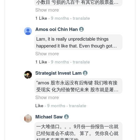
小数目 亏损的几百千 有其它的股票盈利
盖过 只是万万没想到 庄家TY和MAA 可
Show more
以那么绝 pump了那么钱 尽然不顾及保住
1 Like
·
9 months
·
translate
这个上市的壳 舍得放弃 vantris energy总
Amos ooi Chin Han
负债是17,468.57百万 都没有撑过去 knm
总负债只是它的尾数 临门一脚bursa打击
Lam, it is really unpredictable things
它 人生中第一次打击 又学到新经验 那些
happened it like that. Even though got
没有投资 又喜欢攻击我的 我不在乎 我只
royal family, TY & MAA big investment
Show more
在乎做好自己 赌输了就愿赌服输 那么多
into this company are also can't safe this
1 Like
·
9 months
·
translate
王室贵族都可以保不住一间上市公司 是
counter. I also felt very disappointed with
命运安排 我也唯有认命 那些酸民不必酸
Strategist Invest Lam
it. I lost almost 5 figures like that. This is
我 除非你不碰股票 不放epf 让它们帮你
really make my whole life are
”amos 股市永远没有后悔键 我们唯有接
亏 不然他日相逢 你也有机会输 ；三十年
unforgettable things happened it like that.
受现实 化为经验警纪未来 股市就是屠宰
第一次出现亏损 我不亏 当小教训 也认清
But in the end I still need to accept with it.
厂 绞肉机 谁都逃不过 我也上了一堂宝贵
Show more
了人性
课 TY 救了 melewa MAA 就是败在KNM
Like
·
9 months
·
translate
可想captain lee留下的烂摊子 真的不简单
Michael Saw
怪在我我要看的起 它们的团队重组经验
丰富 也没想到bursa 会成为程咬金质问起
一大堆借口。。。9月份一份报告一出就
esg 我一看到这个query 我是问我策略团
已经知道会不成功。 算了。 凭你良心就
队多都傻眼 又要马儿继续跑 又不给马儿
好很多东西是要还的