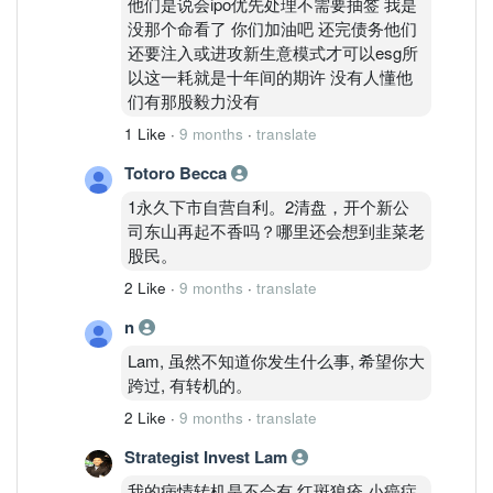
他们是说会ipo优先处理不需要抽签 我是
没那个命看了 你们加油吧 还完债务他们
还要注入或进攻新生意模式才可以esg所
以这一耗就是十年间的期许 没有人懂他
们有那股毅力没有
1 Like
·
9 months
·
translate
Totoro Becca
1永久下市自营自利。2清盘，开个新公
司东山再起不香吗？哪里还会想到韭菜老
股民。
2 Like
·
9 months
·
translate
n
Lam, 虽然不知道你发生什么事, 希望你大
跨过, 有转机的。
2 Like
·
9 months
·
translate
Strategist Invest Lam
我的病情转机是不会有 红斑狼疮 小癌症