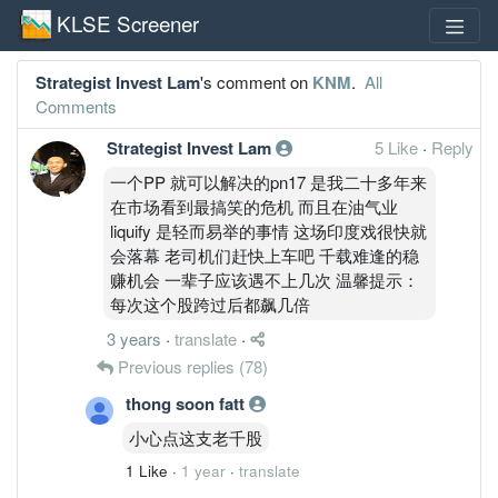
KLSE Screener
Strategist Invest Lam
's comment on
KNM
.
All
Comments
Strategist Invest Lam
5 Like
·
Reply
一个PP 就可以解决的pn17 是我二十多年来
在市场看到最搞笑的危机 而且在油气业
liquify 是轻而易举的事情 这场印度戏很快就
会落幕 老司机们赶快上车吧 千载难逢的稳
赚机会 一辈子应该遇不上几次 温馨提示：
每次这个股跨过后都飙几倍
3 years
·
translate
·
Previous replies
(78)
thong soon fatt
小心点这支老千股
1 Like
·
1 year
·
translate