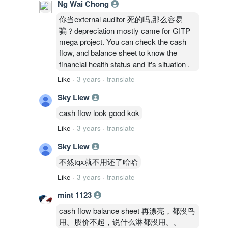
Ng Wai Chong
你当external auditor 死的吗,那么容易
骗？depreciation mostly came for GITP
mega project. You can check the cash
flow, and balance sheet to know the
financial health status and it's situation .
Like
·
3 years
·
translate
Sky Liew
cash flow look good kok
Like
·
3 years
·
translate
Sky Liew
不然tqx就不用还了哈哈
Like
·
3 years
·
translate
mint 1123
cash flow balance sheet 再漂亮，都没鸟
用。股价不起，说什么淋都没用。。