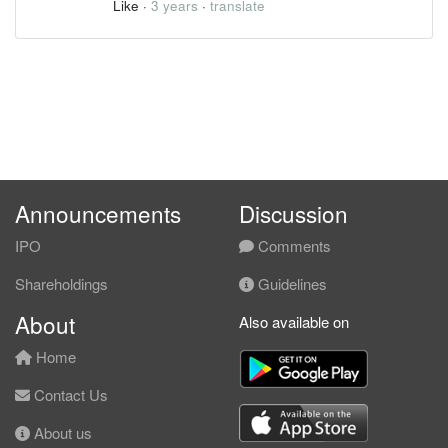
Like
·
3 years
·
translate
Announcements
Discussion
IPO
Comments
Shareholdings
Guidelines
About
Also available on
Home
Contact Us
About us