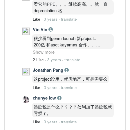
看它的PPE。。。继续高高。。就一直
depreciation 咯
Like
·
3 years
·
translate
Vin Vin
很少看到genm launch 新project..
200亿 和aset kayamas 合作。。
https://www.enanyang.my/%E8%B6%8B
Show more
%E5%8A%BF/%E6%80%BB%E5%80%
2 Like
·
3 years
·
translate
BC200%E4%BA%BF%E7%BB%BC%E5
Jonathan Pang
%90%88%E9%A1%B9%E7%9B%AE%C
2%A0aset-
这project没用，就房地产，可是需要么
kayamas%E8%81%94%E6%89%8B%E
Like
·
3 years
·
translate
6%89%93%E9%80%A0%E2%80%9C%
E4%BA%91%E9%A1%B6%E6%96%B0
chunye low
%E5%A4%A9%E5%9C%B0%E2%80%9
递延税是什么？？？？盈利加了递延税就
D
亏损了。
Like
·
3 years
·
translate