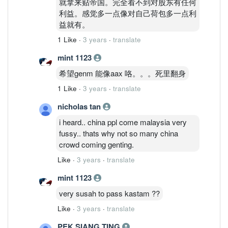
就拿来贴帝国。完全看不到对股东有任何
利益。感觉多一点像对自己荷包多一点利
益就有。
1 Like
·
3 years
·
translate
mint 1123
希望genm 能像aax 咯。。。死里翻身
1 Like
·
3 years
·
translate
nicholas tan
i heard.. china ppl come malaysia very
fussy.. thats why not so many china
crowd coming genting.
Like
·
3 years
·
translate
mint 1123
very susah to pass kastam ??
Like
·
3 years
·
translate
PEK SIANG TING