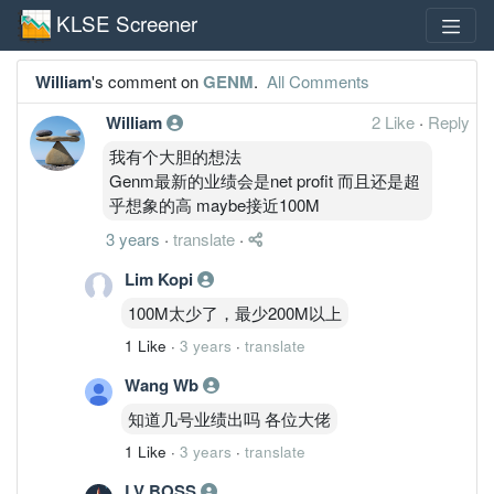
KLSE Screener
William
's comment on
GENM
.
All Comments
William
2 Like
·
Reply
我有个大胆的想法
Genm最新的业绩会是net profit 而且还是超
乎想象的高 maybe接近100M
3 years
·
translate
·
Lim Kopi
100M太少了，最少200M以上
1 Like
·
3 years
·
translate
Wang Wb
知道几号业绩出吗 各位大佬
1 Like
·
3 years
·
translate
LV BOSS