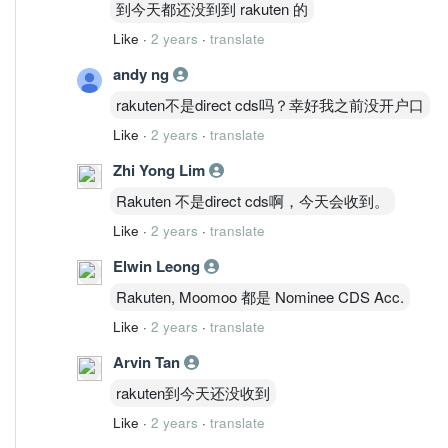
到今天都还没到到 rakuten 的
Like
·
2 years
·
translate
andy ng
rakuten不是direct cds吗？幸好我之前没开户口
Like
·
2 years
·
translate
Zhi Yong Lim
Rakuten 不是direct cds啊，今天会收到。
Like
·
2 years
·
translate
Elwin Leong
Rakuten, Moomoo 都是 Nominee CDS Acc.
Like
·
2 years
·
translate
Arvin Tan
rakuten到今天还没收到
Like
·
2 years
·
translate