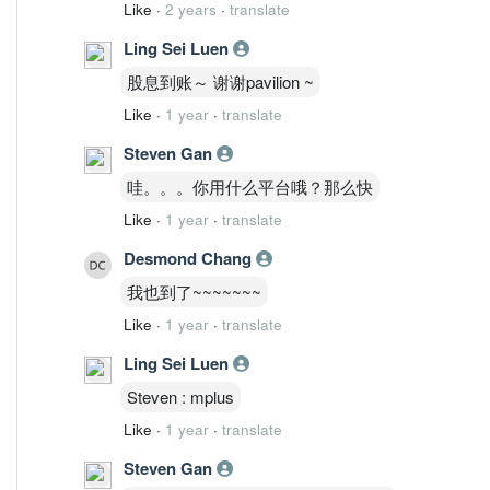
Like
·
2 years
·
translate
Ling Sei Luen
股息到账～ 谢谢pavilion ~
Like
·
1 year
·
translate
Steven Gan
哇。。。你用什么平台哦？那么快
Like
·
1 year
·
translate
Desmond Chang
我也到了~~~~~~~
Like
·
1 year
·
translate
Ling Sei Luen
Steven : mplus
Like
·
1 year
·
translate
Steven Gan