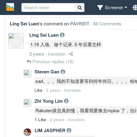
Screener
Ling Sei Luen
's comment on
PAVREIT
.
All Comments
Ling Sei Luen
1.19 入场、做个记录. 5 年后看怎样
2 years
·
translate
·
Previous replies
(19)
Steven Gan
sad。。。我的不知道要等到何年何日。。。。哈
Like
·
2 years
·
translate
Zhi Yong Lim
Rakuten派息真的慢，我看我要换去mplus 了
1 Like
·
2 years
·
translate
LIM JASPHER