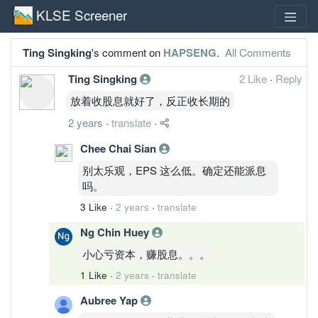
KLSE Screener
Ting Singking
's comment on
HAPSENG
.
All Comments
Ting Singking
2 Like
·
Reply
放着收股息就好了，反正收长期的
2 years
·
translate
·
Chee Chai Sian
别太乐观，EPS 这么低。确定还能派息
吗。
3 Like
·
2 years
·
translate
Ng Chin Huey
小心亏资本，赚股息。。。
1 Like
·
2 years
·
translate
Aubree Yap