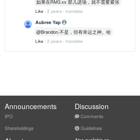
如果在RM3.xx 那儿进场，就不需要紧张
Like
·
2 years
·
translate
Aubree Yap
@Brandon.不是，但有幸运之神。哈
Like
·
2 years
·
translate
Announcements
Discussion
IPO
Comments
Shareholdings
Guidelines
Also available on