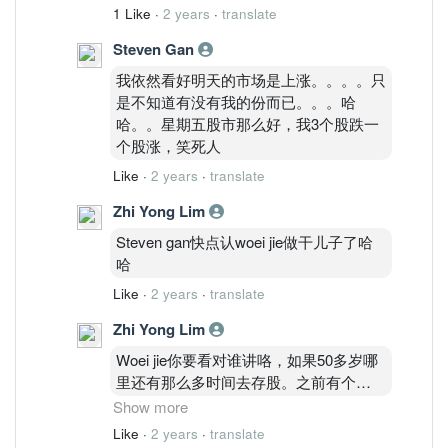
1 Like
·
2 years
·
translate
Steven Gan
我依然看好明天的市场是上涨。。。。只
是不知道有没有我的份而已。。。哈
哈。。星期五股市那么好，我3个股跌一
个股涨，笑死人
Like
·
2 years
·
translate
Zhi Yong Lim
Steven gan快点认woei jie做干儿子了哈
哈
Like
·
2 years
·
translate
Zhi Yong Lim
Woei jie你要看对谁讲咯，如果50多岁哪
里还有那么多时间去存股。之前有个
uncle来找我问我有什么股票可以炒，一
Show more
看uncle的portfolio 红红不过uncle 70多岁
Like
·
2 years
·
translate
了。如果我叫他存股30年哪里可以哦。