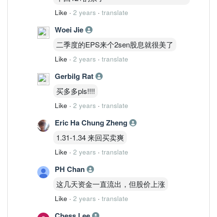
Like
·
2 years
·
translate
Woei Jie
二季度的EPS来个2sen股息就很美了
Like
·
2 years
·
translate
Gerbilg Rat
买多多pls!!!!
Like
·
2 years
·
translate
Eric Ha Chung Zheng
1.31-1.34 来回买卖爽
Like
·
2 years
·
translate
PH Chan
这几天资金一直流出，但股价上涨
Like
·
2 years
·
translate
Chess Lee