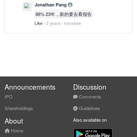
Jonathan Pang
88% 23年，新的要去看报告
Like
·
2 years
·
translate
Announcements
Discussion
IPO
Comments
Shareholdings
Guidelines
About
Also available on
Home