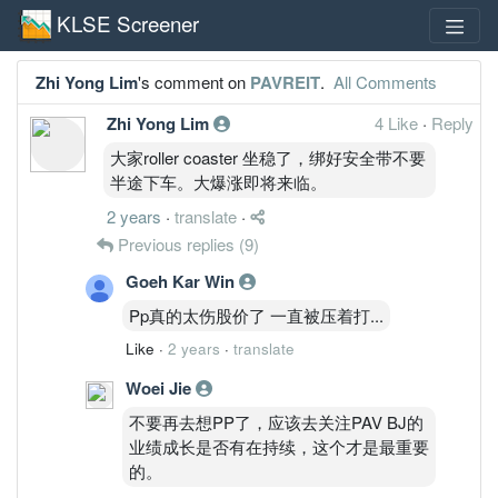
KLSE Screener
Zhi Yong Lim
's comment on
PAVREIT
.
All Comments
Zhi Yong Lim
4 Like
·
Reply
大家roller coaster 坐稳了，绑好安全带不要
半途下车。大爆涨即将来临。
2 years
·
translate
·
Previous replies
(9)
Goeh Kar Win
Pp真的太伤股价了 一直被压着打...
Like
·
2 years
·
translate
Woei Jie
不要再去想PP了，应该去关注PAV BJ的
业绩成长是否有在持续，这个才是最重要
的。