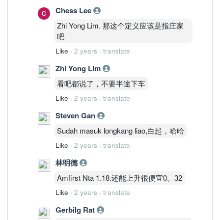
Chess Lee
Zhi Yong Lim. 那这个定义应该是指庄家
吧
Like
·
2 years
·
translate
Zhi Yong Lim
看吧都说了，不要半途下车
Like
·
2 years
·
translate
Steven Gan
Sudah masuk longkang liao,白起，哈哈
Like
·
2 years
·
translate
林明德
Amfirst Nta 1.18.还能上升很便宜0。32
Like
·
2 years
·
translate
Gerbilg Rat