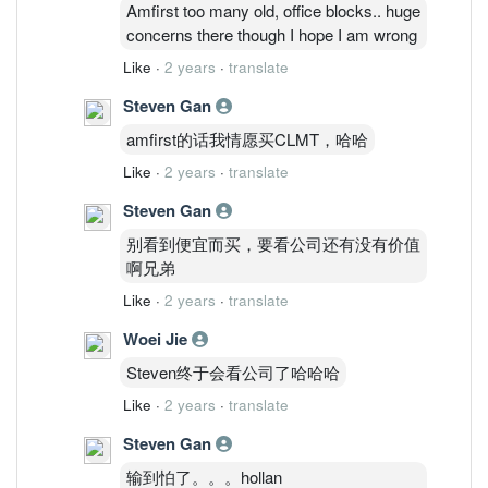
Amfirst too many old, office blocks.. huge
concerns there though I hope I am wrong
Like
·
2 years
·
translate
Steven Gan
amfirst的话我情愿买CLMT，哈哈
Like
·
2 years
·
translate
Steven Gan
别看到便宜而买，要看公司还有没有价值
啊兄弟
Like
·
2 years
·
translate
Woei Jie
Steven终于会看公司了哈哈哈
Like
·
2 years
·
translate
Steven Gan
输到怕了。。。hollan