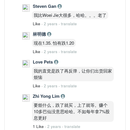
Steven Gan
我就和uncle说这些公司没有那么好罢
了。至于uncle要买要卖什么都是看uncle
我比Woei Jie大很多，哈哈。。。老了
自己的，有时给他们博到赚一点钱反而他
Like
·
2 years
·
translate
们会很开心。至于steven gan我觉得还是
年轻的啦，还可以投资基本面的公司
林明德
现在1.35. 怕有跌1.20
Like
·
2 years
·
translate
Love Pets
我的直觉是跌了再反弹，让你们出货回家
烦恼
Like
·
2 years
·
translate
Zhi Yong Lim
要烦什么，跌了就买，上了就等。赚个
10多巴仙没意思哈哈。不如每年拿7%股
息更好
1 Like
·
2 years
·
translate