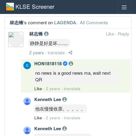
KLSE Screener
林志锋
's comment on
LAGENDA
.
All Comments
林志锋
Like
·
Reply
静静是好是坏......,..
2 years
·
translate
·
HON1818118
no news is a good news ma, wait next
QR
Like
·
2 years
·
translate
Kenneth Lee
他在慢慢收票。。。。。
Like
·
2 years
·
translate
Kenneth Lee