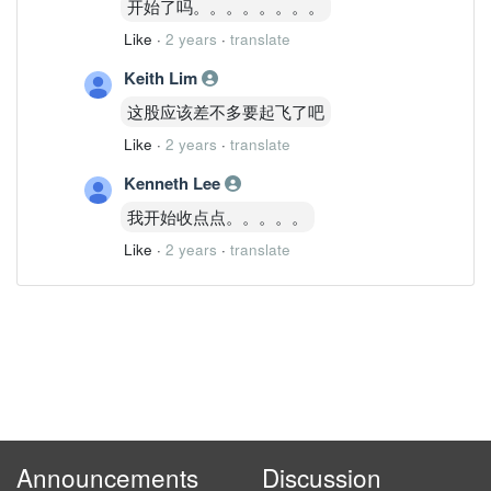
开始了吗。。。。。。。。
Like
·
2 years
·
translate
Keith Lim
这股应该差不多要起飞了吧
Like
·
2 years
·
translate
Kenneth Lee
我开始收点点。。。。。
Like
·
2 years
·
translate
Announcements
Discussion