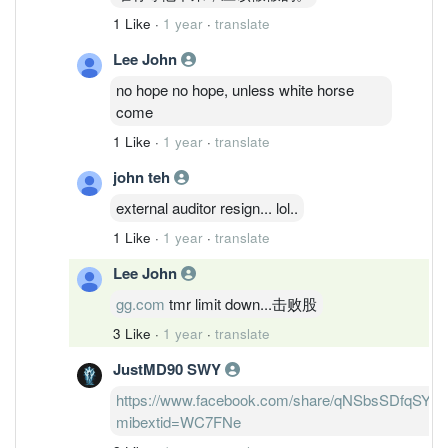
1 Like
·
1 year
·
translate
Lee John
no hope no hope, unless white horse
come
1 Like
·
1 year
·
translate
john teh
external auditor resign... lol..
1 Like
·
1 year
·
translate
Lee John
gg.com
tmr limit down...击败股
3 Like
·
1 year
·
translate
JustMD90 SWY
https://www.facebook.com/share/qNSbsSDfqSY4z
mibextid=WC7FNe