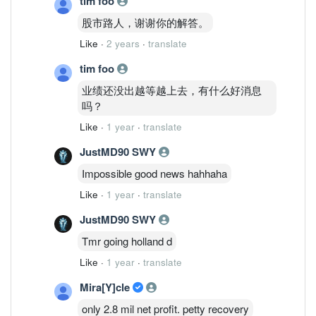
tim foo
股市路人，谢谢你的解答。
Like
·
2 years
·
translate
tim foo
业绩还没出越等越上去，有什么好消息
吗？
Like
·
1 year
·
translate
JustMD90 SWY
Impossible good news hahhaha
Like
·
1 year
·
translate
JustMD90 SWY
Tmr going holland d
Like
·
1 year
·
translate
Mira[Y]cle
only 2.8 mil net profit. petty recovery