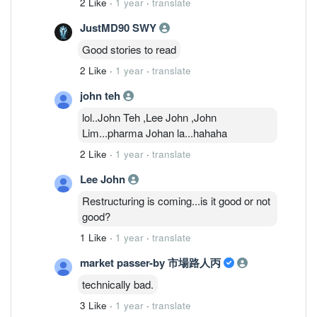
2 Like
·
1 year
·
translate
JustMD90 SWY
Good stories to read
2 Like
·
1 year
·
translate
john teh
lol..John Teh ,Lee John ,John
Lim...pharma Johan la...hahaha
2 Like
·
1 year
·
translate
Lee John
Restructuring is coming...is it good or not
good?
1 Like
·
1 year
·
translate
market passer-by 市場路人丙
technically bad.
3 Like
·
1 year
·
translate