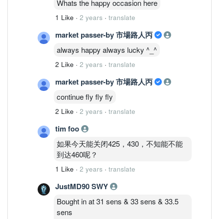
Whats the happy occasion here
1 Like
·
2 years
·
translate
market passer-by 市場路人丙
always happy always lucky ^_^
2 Like
·
2 years
·
translate
market passer-by 市場路人丙
continue fly fly fly
2 Like
·
2 years
·
translate
tim foo
如果今天能关闭425，430，不知能不能
到达460呢？
1 Like
·
2 years
·
translate
JustMD90 SWY
Bought in at 31 sens & 33 sens & 33.5
sens