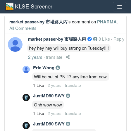
KLSE Screener
market passer-by 市場路人丙
's comment on
PHARMA
.
All Comments
market passer-by 市場路人丙
8 Like
·
Reply
hey hey hey will buy strong on Tuesday!!!!
2 years
·
translate
·
Eric Wong
Will be out of PN 17 anytime from now.
1 Like
·
2 years
·
translate
JustMD90 SWY
Ohh wow wow
1 Like
·
2 years
·
translate
JustMD90 SWY