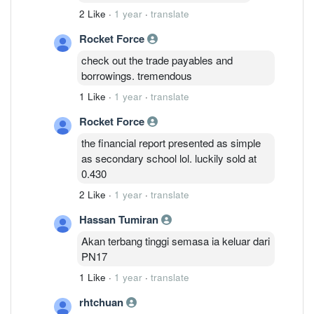
2 Like
·
1 year
·
translate
Rocket Force
check out the trade payables and
borrowings. tremendous
1 Like
·
1 year
·
translate
Rocket Force
the financial report presented as simple
as secondary school lol. luckily sold at
0.430
2 Like
·
1 year
·
translate
Hassan Tumiran
Akan terbang tinggi semasa ia keluar dari
PN17
1 Like
·
1 year
·
translate
rhtchuan