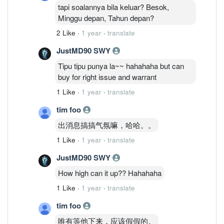
tapi soalannya bila keluar? Besok,
Minggu depan, Tahun depan?
2 Like
·
1 year
·
translate
JustMD90 SWY
Tipu tipu punya la~~ hahahaha but can
buy for right issue and warrant
1 Like
·
1 year
·
translate
tim foo
出消息搞搞气氛嘛，哈哈。。
1 Like
·
1 year
·
translate
JustMD90 SWY
How high can it up?? Hahahaha
1 Like
·
1 year
·
translate
tim foo
唯有等他下来，应该假假的。