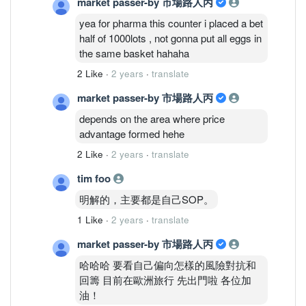
market passer-by 市場路人丙
yea for pharma this counter i placed a bet
half of 1000lots , not gonna put all eggs in
the same basket hahaha
2 Like
·
2 years
·
translate
market passer-by 市場路人丙
depends on the area where price
advantage formed hehe
2 Like
·
2 years
·
translate
tim foo
明解的，主要都是自己SOP。
1 Like
·
2 years
·
translate
market passer-by 市場路人丙
哈哈哈 要看自己偏向怎樣的風險對抗和
回籌 目前在歐洲旅行 先出門啦 各位加
油！