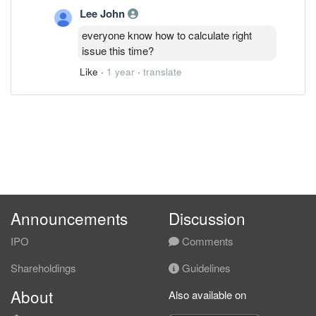
Lee John
everyone know how to calculate right
issue this time?
Like
·
1 year
·
translate
Announcements
Discussion
IPO
Comments
Shareholdings
Guidelines
About
Also available on