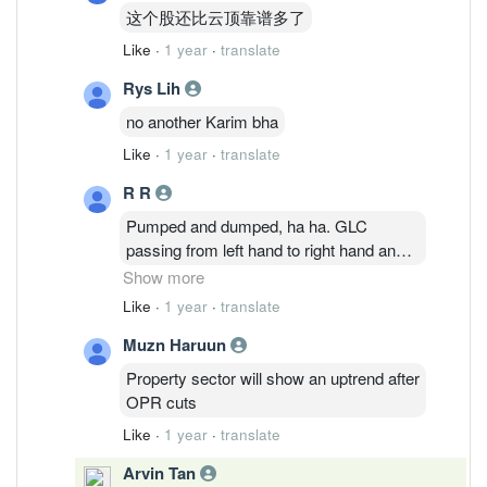
这个股还比云顶靠谱多了
Like
·
1 year
·
translate
Rys Lih
no another Karim bha
Like
·
1 year
·
translate
R R
Pumped and dumped, ha ha. GLC
passing from left hand to right hand and
passing around..
Show more
The more you buy, the more you will
Like
·
1 year
·
translate
lose. Best thing to do is don't put more
Muzn Haruun
money in a downtrend. Good luck guys
Property sector will show an uptrend after
OPR cuts
Like
·
1 year
·
translate
Arvin Tan