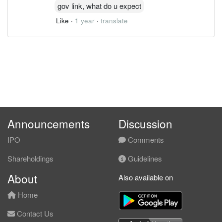
gov link, what do u expect
Like
·
1 year
·
translate
Announcements
Discussion
IPO
Comments
Shareholdings
Guidelines
About
Also available on
Home
Contact Us