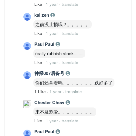
Like
·
1 year
·
translate
kai zen
之前没止损哦？。。。。。
Like
·
1 year
·
translate
Paul Paul
really rubbish stock........
Like
·
1 year
·
translate
神探007后备号
你们还拿着吗。。。。。。。跌好多了
1 Like
·
1 year
·
translate
Chester Chew
来不及割爱。。。。。。。。
Like
·
1 year
·
translate
Paul Paul