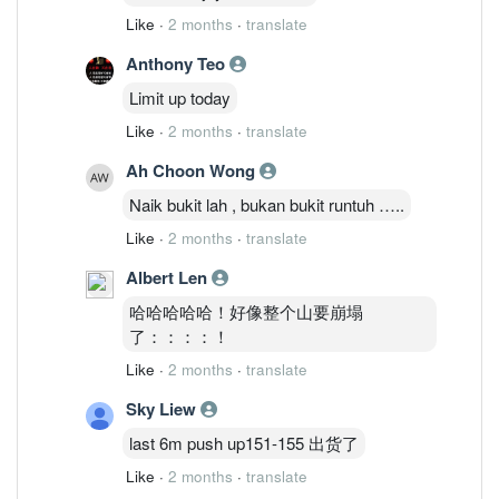
Like
·
2 months
·
translate
Anthony Teo
Limit up today
Like
·
2 months
·
translate
Ah Choon Wong
Naik bukit lah , bukan bukit runtuh …..
Like
·
2 months
·
translate
Albert Len
哈哈哈哈哈！好像整个山要崩塌
了：：：：！
Like
·
2 months
·
translate
Sky Liew
last 6m push up151-155 出货了
Like
·
2 months
·
translate