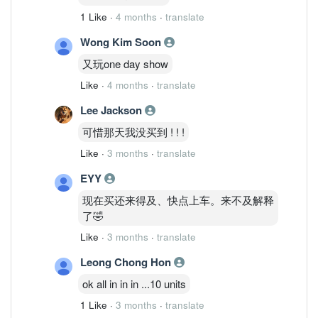
1 Like
·
4 months
·
translate
Wong Kim Soon
又玩one day show
Like
·
4 months
·
translate
Lee Jackson
可惜那天我没买到 ! ! !
Like
·
3 months
·
translate
EYY
现在买还来得及、快点上车。来不及解释
了🤣
Like
·
3 months
·
translate
Leong Chong Hon
ok all in in in ...10 units
1 Like
·
3 months
·
translate