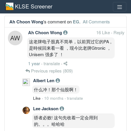
KLSE Screener
Ah Choon Wong
's comment on
EG
.
All Comments
Ah Choon Wong
16 Like
·
Reply
这老牌电子股真不简单，以前買过它的PA ,
是時候回来看一看 ，现今比老牌Gtronic ，
Unisem 强多了 ！
1 year
·
translate
·
Previous replies
(809)
Albert Len
什么冲！那个仙股啊！
Like
·
10 months
·
translate
Lee Jackson
骄者必败! 这句先收着一定会用到
的。。。哈哈哈