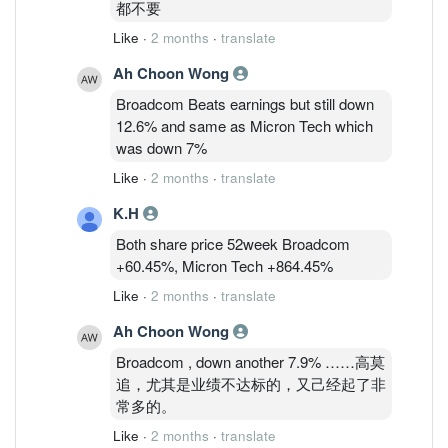
都不要
Like
·
2 months
·
translate
Ah Choon Wong
Broadcom Beats earnings but still down
12.6% and same as Micron Tech which
was down 7%
Like
·
2 months
·
translate
K.H
Both share price 52week Broadcom
+60.45%, Micron Tech +864.45%
Like
·
2 months
·
translate
Ah Choon Wong
Broadcom , down another 7.9% ……高莫
追，尤其是业绩不达标的，又己经起了非
常多的。
Like
·
2 months
·
translate