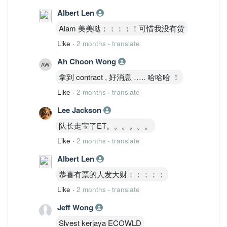
Albert Len
Alam 美美哒：：：：！可惜我没有货
Like
·
2 months
·
translate
Ah Choon Wong
拿到 contract , 好消息 ….. 哈哈哈 ！
Like
·
2 months
·
translate
Lee Jackson
队长走宝了ET。。。。。。
Like
·
2 months
·
translate
Albert Len
恭喜有票的人发大财：：：：：
Like
·
2 months
·
translate
Jeff Wong
Slvest kerjaya ECOWLD