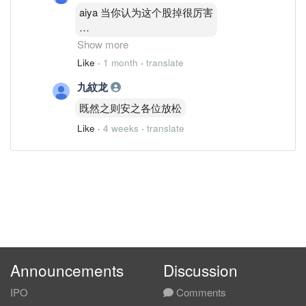
aiya 当你认为这个股掉很厉害
自己买的股也是掉的
Show more
。。
Like
·
1 month
·
translate
会跟着的
九紋龙
既然之则安之各位放松
Like
·
4 weeks
·
translate
Announcements
Discussion
IPO
Comments