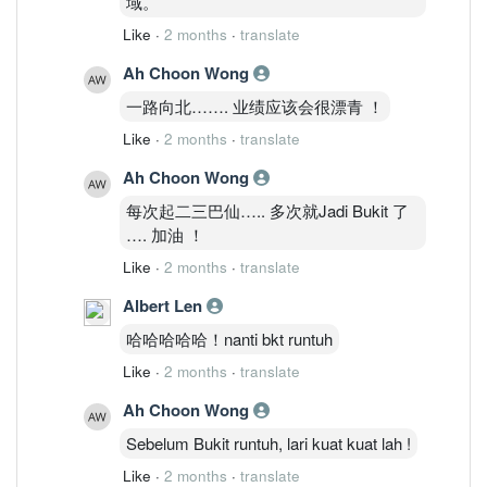
域。
Like
·
2 months
·
translate
Ah Choon Wong
一路向北……. 业绩应该会很漂青 ！
Like
·
2 months
·
translate
Ah Choon Wong
每次起二三巴仙….. 多次就Jadi Bukit 了
…. 加油 ！
Like
·
2 months
·
translate
Albert Len
哈哈哈哈哈！nanti bkt runtuh
Like
·
2 months
·
translate
Ah Choon Wong
Sebelum Bukit runtuh, lari kuat kuat lah !
Like
·
2 months
·
translate