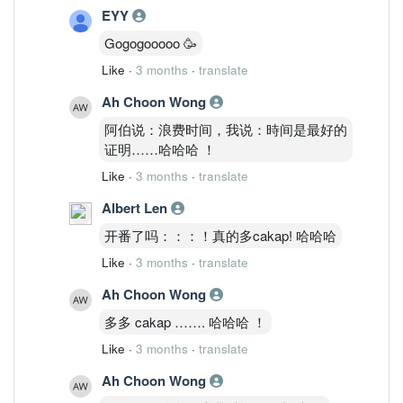
EYY
Gogogooooo 🥳
Like
·
3 months
·
translate
Ah Choon Wong
阿伯说：浪费时间，我说：時间是最好的
证明……哈哈哈 ！
Like
·
3 months
·
translate
Albert Len
开番了吗：：：！真的多cakap! 哈哈哈
Like
·
3 months
·
translate
Ah Choon Wong
多多 cakap ……. 哈哈哈 ！
Like
·
3 months
·
translate
Ah Choon Wong