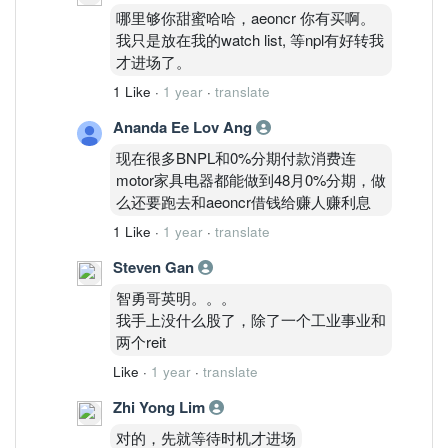
这样我买的rhb一年7点多%还好过aeon一
哪里够你甜蜜哈哈，aeoncr 你有买啊。
点。。。讲错的话别喷我哈哈。总之我是
我只是放在我的watch list, 等npl有好转我
看懂一个股票我才买，不确定的东西我是
才进场了。
不会进场的，除非有ngam我的价格啦。
1 Like
·
1 year
·
translate
Ananda Ee Lov Ang
现在很多BNPL和0%分期付款消费连
motor家具电器都能做到48月0%分期，做
么还要跑去和aeoncr借钱给赚人赚利息
1 Like
·
1 year
·
translate
Steven Gan
智勇哥英明。。。
我手上没什么股了，除了一个工业事业和
两个reit
Like
·
1 year
·
translate
Zhi Yong Lim
对的，先就等待时机才进场