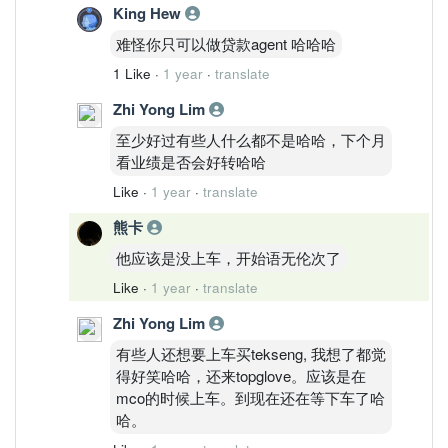
King Hew
股价走势这么弱。
难怪你只可以做贷款agent 哈哈哈
1 Like
·
1 year
·
translate
Zhi Yong Lim
至少好过有些人什么都不是哈哈，下个月
看业绩是否会好转哈哈
Like
·
1 year
·
translate
熊卡
他应该是没上车，开始语无伦次了
Like
·
1 year
·
translate
Zhi Yong Lim
有些人还想要上车买tekseng, 我想了都觉
得好笑哈哈，还来topglove。应该是在
mco的时候上车。到现在还在等下车了哈
哈。