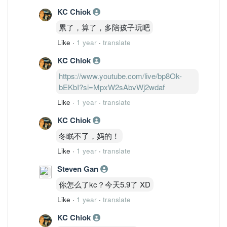
KC Chiok
累了，算了，多陪孩子玩吧
Like
·
1 year
·
translate
KC Chiok
https://www.youtube.com/live/bp8Ok-
bEKbI?si=MpxW2sAbvWj2wdaf
Like
·
1 year
·
translate
KC Chiok
冬眠不了，妈的！
Like
·
1 year
·
translate
Steven Gan
你怎么了kc？今天5.9了 XD
Like
·
1 year
·
translate
KC Chiok