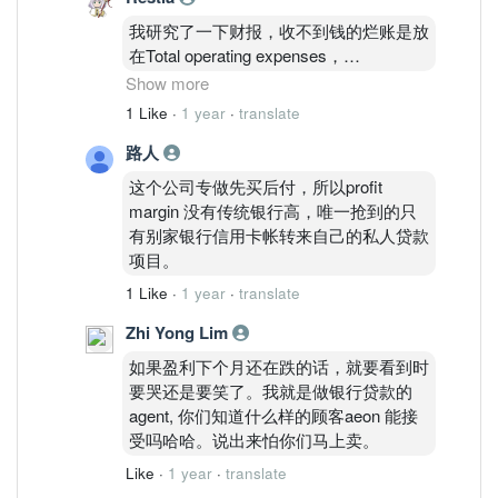
我研究了一下财报，收不到钱的烂账是放
在Total operating expenses，
所以我可以大概粗略的简单理解Total
Show more
operating expenses/Revenue的比例就是
1 Like
·
1 year
·
translate
其中一个烂账比应该没错吧，财报里好像
路人
也是拿这个比例来算performance的。
Total operating expenses/Revenue（数
这个公司专做先买后付，所以profit
字越高代表烂账越高） = Q3=71.1%，
margin 没有传统银行高，唯一抢到的只
Q2 =68.1%， Q1 =63.5%，
有别家银行信用卡帐转来自己的私人贷款
然后数字越涨越高，管理层的解释都是
项目。
mainly attributable to the higher in
1 Like
·
1 year
·
translate
impairment losses on financing
receivables。
Zhi Yong Lim
如果盈利下个月还在跌的话，就要看到时
如果看NPL的话,Q3的2.42% vs Q2的
要哭还是要笑了。我就是做银行贷款的
2.37%的确涨了一点点。
agent, 你们知道什么样的顾客aeon 能接
受吗哈哈。说出来怕你们马上卖。
所以我觉得楼主说的没错，这家公司的烂
账的确是越来越多，所以我们才看到营业
Like
·
1 year
·
translate
额走高，但是盈利反而下跌的情况。难怪