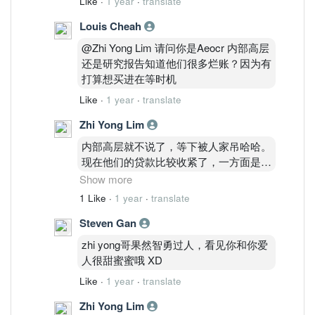
Like
·
1 year
·
translate
Louis Cheah
@Zhi Yong Lim 请问你是Aeocr 内部高层
还是研究报告知道他们很多烂账？因为有
打算想买进在等时机
Like
·
1 year
·
translate
Zhi Yong Lim
内部高层就不说了，等下被人家吊哈哈。
现在他们的贷款比较收紧了，一方面是要
确保顾客真的有能力还钱，再来就是要收
Show more
回之前的烂账先。追钱通常就是打给顾
1 Like
·
1 year
·
translate
客，顾客就还一个月，下个月没办法还就
Steven Gan
没办法了。aeon 是做小额贷款虽然
amount不大但是利息很高通常是18%一
zhi yong哥果然智勇过人，看见你和你爱
年。有什么样的人会去拿15k 30k贷款，
人很甜蜜蜜哦 XD
自己脑补哈哈。aeon credit 长期来说不
Like
·
1 year
·
translate
至于亏钱，不过赚钱的空间不大。要嘛就
跌很多，不然就一年赚5%股息。如果是
Zhi Yong Lim