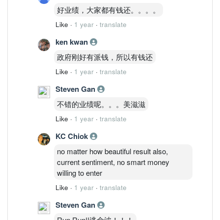
好业绩，大家都有钱还。。。。
Like
·
1 year
·
translate
ken kwan
政府刚好有派钱，所以有钱还
Like
·
1 year
·
translate
Steven Gan
不错的业绩呢。。。美滋滋
Like
·
1 year
·
translate
KC Chiok
no matter how beautiful result also,
current sentiment, no smart money
willing to enter
Like
·
1 year
·
translate
Steven Gan
Run Run!!逃命波！！！