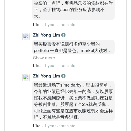
被影响一点吧，奢侈品乐器的贷款都在旗
下，至于挂钩aeon的业务应该影响不
大。
Like
·
1 year
·
translate
Zhi Yong Lim
我买股票没有说赚很多但至少我的
portfolio 一直都是绿色。market大跌对我
来说真的没有影响，反而赚更多。因为买
Show more
股我和别人的想法是相反的，别人是看技
Like
·
1 year
·
translate
术图，只是认为股价很低了，可以进场
Zhi Yong Lim
了。但我看的是业绩，如果业绩下滑我会
观察，在决定要不要买。因为业绩涨股价
我最近进场了sime darby，理由很简单，
一定会涨，这样的道理就是很多人不明白
今年的业绩已经比去年来的高，所以股票
哈哈。看genm 那些技术分析的人现在过
涨我不感到惊讶。买股票不做点功课就是
的怎样3块买跌了又在买，根本无底洞。
等被割韭菜。股票起了个2%就说反弹，
如果aeon 的股价要回到7块，下个月业绩
可能上面有些是在股市没赚过钱才会这样
net profit看能不能去到120m以上，如果
吧，不然就是亏多过赚。
继续下跌就sry了，在看后个季度直到业
Like
·
1 year
·
translate
绩稳定才买入。