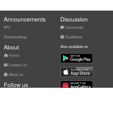
Announcements
Discussion
IPO
Comments
Shareholdings
Guidelines
About
Also available on
Home
Contact Us
About us
Follow us
Facebook
© KLSE Screener 2026 | Neobie Enterprise |
Terms of Use
|
Privacy Policy