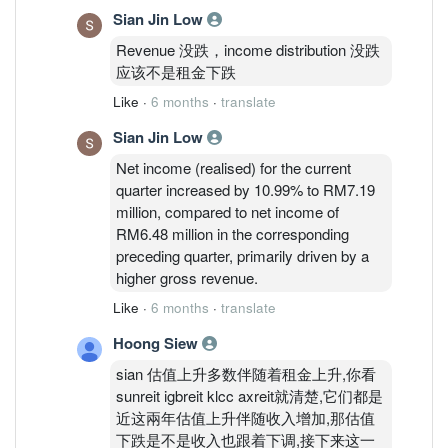
Sian Jin Low
Revenue 没跌，income distribution 没跌
应该不是租金下跌
Like
·
6 months
·
translate
Sian Jin Low
Net income (realised) for the current
quarter increased by 10.99% to RM7.19
million, compared to net income of
RM6.48 million in the corresponding
preceding quarter, primarily driven by a
higher gross revenue.
Like
·
6 months
·
translate
Hoong Siew
sian 估值上升多数伴随着租金上升,你看
sunreit igbreit klcc axreit就清楚,它们都是
近这兩年估值上升伴随收入增加,那估值
下跌是不是收入也跟着下调,接下来这一