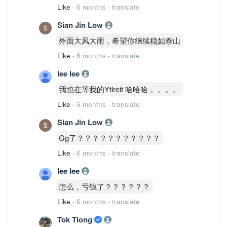
Like
·
6 months
·
translate
Sian Jin Low
外面大风大雨，希望你继续稳如泰山
Like
·
6 months
·
translate
lee lee
我也在等我的Ytlreit 哈哈哈 。。。。
Like
·
6 months
·
translate
Sian Jin Low
Gg了？？？？？？？？？？？
Like
·
6 months
·
translate
lee lee
怎么，亏钱了？？？？？？
Like
·
6 months
·
translate
Tok Tiong