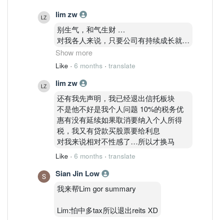
来刷个存在感
lim zw
别生气，和气生财 …
关你屁事啊
对我各人来说，只要公司有持续成长就算
0.5%也好，
Show more
股息依然有5-6% 基本面没变坏 我就不动
Like
·
6 months
·
translate
他 …
lim zw
对我来说看几年回本，变免费票更加有意
义。
还有我先声明，我已经退出信托板块
股息拿回本了，股价股息又有上升的趋势
不是他不好是我个人问题 10%的税务优
就没什么好纠结的了。想一想免费的东西
惠有没有延续如果取消要纳入个人所得
每一年还往你口袋塞钞票，不爽吗哈哈哈
税，我又有贷款买股票要给利息
哈哈哈
对我来说相对不性感了…所以才换马
Like
·
6 months
·
translate
Sian Jin Low
我来帮Lim gor summary
Lim:怕中多tax所以退出reits XD