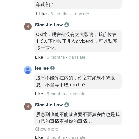
年就知了
1 Like
·
6 months
·
translate
Sian Jin Low
Ok啦，现在都没有太大影响，我价位在
1. 3以下也收了几次dividend ，可以观察
多一两季。
Like
·
6 months
·
translate
lee lee
股息不能算在内的，你之前如果不算股
息，不是等于收milo tin?
Like
·
6 months
·
translate
Sian Jin Low
股息到底能不能或者要不要算在内也是我
自己的事情不是你的事情
Show more
最反感说无聊废话的人，根本不想理你却
Like
·
6 months
·
translate