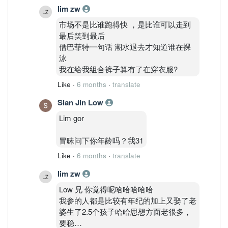
lim zw
物极必反
市场不是比谁跑得快 ，是比谁可以走到
最后笑到最后
努力打工先。。。。
借巴菲特一句话 潮水退去才知道谁在裸
泳
我在给我组合裤子算有了在穿衣服?
Like
·
6 months
·
translate
Sian Jin Low
Lim gor
冒昧问下你年龄吗？我31
Like
·
6 months
·
translate
lim zw
Low 兄 你觉得呢哈哈哈哈哈
我参的人都是比较有年纪的加上又娶了老
婆生了2.5个孩子哈哈思想方面老很多，
要稳…