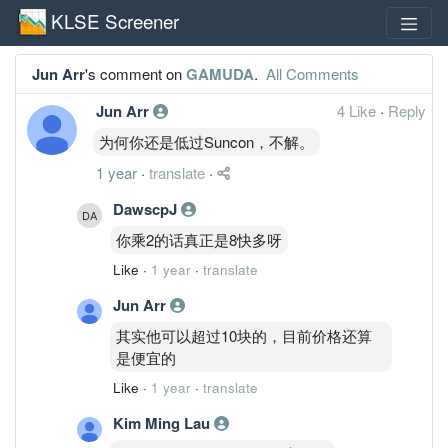
KLSE Screener
Jun Arr
's comment on
GAMUDA
.
All Comments
Jun Arr
4 Like
·
Reply
为何你还是低过Suncon，不解。
1 year
·
translate
·
DawscpJ
你乘2的话真正是8快多呀
Like
·
1 year
·
translate
Jun Arr
其实他可以超过10块的，目前价格还算
是便宜的
Like
·
1 year
·
translate
Kim Ming Lau