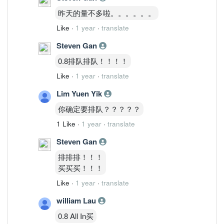
昨天的量不多啦。。。。。。
Like
·
1 year
·
translate
Steven Gan
0.8排队排队！！！！
Like
·
1 year
·
translate
Lim Yuen Yik
你确定要排队？？？？？
1 Like
·
1 year
·
translate
Steven Gan
排排排！！！
买买买！！！
Like
·
1 year
·
translate
william Lau
0.8 All In买