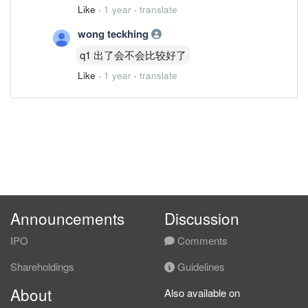
Like
·
1 year
·
translate
wong teckhing
q1 出了会不会比较好了
Like
·
1 year
·
translate
Announcements
Discussion
IPO
Comments
Shareholdings
Guidelines
About
Also available on