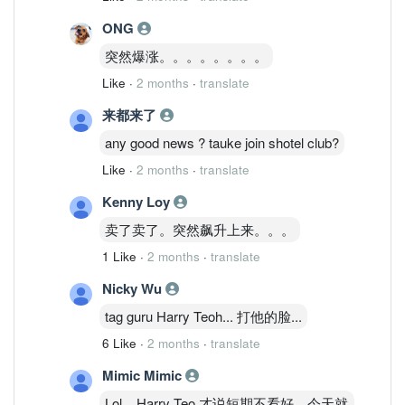
business, better monetisation effort for
the opto business as well as greater
ONG
earnings for the power management.
突然爆涨。。。。。。。。
Like
·
2 months
·
translate
来都来了
any good news ? tauke join shotel club?
Like
·
2 months
·
translate
Kenny Loy
卖了卖了。突然飙升上来。。。
1 Like
·
2 months
·
translate
Nicky Wu
tag guru Harry Teoh... 打他的脸...
6 Like
·
2 months
·
translate
Mimic Mimic
Lol... Harry Teo 才说短期不看好，今天就