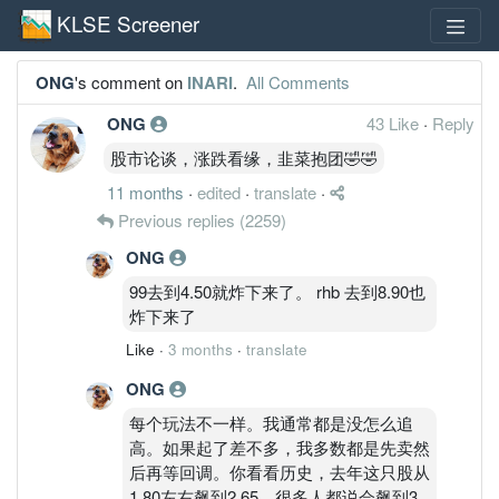
KLSE Screener
ONG
's comment on
INARI
.
All Comments
ONG
43 Like
·
Reply
股市论谈，涨跌看缘，韭菜抱团🤣🤣
11 months
·
edited
·
translate
·
Previous replies
(2259)
ONG
99去到4.50就炸下来了。 rhb 去到8.90也
炸下来了
Like
·
3 months
·
translate
ONG
每个玩法不一样。我通常都是没怎么追
高。如果起了差不多，我多数都是先卖然
后再等回调。你看看历史，去年这只股从
1.80左右飙到2.65，很多人都说会飙到3