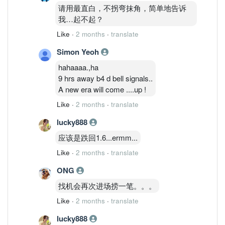
term drivers: Advanced packaging +
请用最直白，不拐弯抹角，简单地告诉
optical integration position Inari as a
我…起不起？
broader AI infrastructure enabler, not just
Like
·
2 months
·
translate
a handset proxy.
Simon Yeoh
hahaaaa.,ha
9 hrs away b4 d bell signals..
A new era will come ....up !
Like
·
2 months
·
translate
lucky888
应该是跌回1.6...ermm...
Like
·
2 months
·
translate
ONG
找机会再次进场捞一笔。。。
Like
·
2 months
·
translate
lucky888