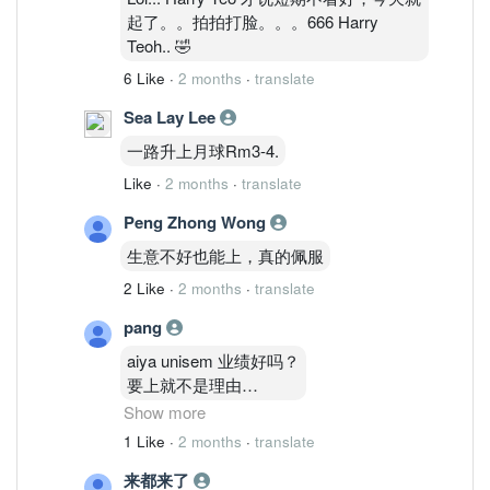
起了。。拍拍打脸。。。666 Harry
Teoh.. 🤣
6 Like
·
2 months
·
translate
Sea Lay Lee
一路升上月球Rm3-4.
Like
·
2 months
·
translate
Peng Zhong Wong
生意不好也能上，真的佩服
2 Like
·
2 months
·
translate
pang
aiya unisem 业绩好吗？
要上就不是理由
Show more
折旧 有的折旧
1 Like
·
2 months
·
translate
看不到路
来都来了