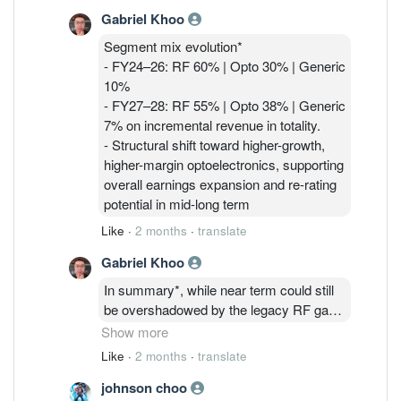
FY27 and clearer uplift into FY28.
based structures) to secure design
Gabriel Khoo
- Capability expansion from legacy low-
ownership and supply chain control.
mid FBAR into higher-value integrated
Segment mix evolution*
modules (e.g., PA duplexers, mixed-
- FY24–26: RF 60% | Opto 30% | Generic
signal integration).
10%
- Early traction via Customer consortium
- FY27–28: RF 55% | Opto 38% | Generic
- Enables advanced processes such as
7% on incremental revenue in totality.
wafer-to-PCB direct bonding.
- Structural shift toward higher-growth,
higher-margin optoelectronics, supporting
overall earnings expansion and re-rating
potential in mid-long term
Like
·
2 months
·
translate
Gabriel Khoo
In summary*, while near term could still
be overshadowed by the legacy RF gap
and FX impact, Photonics/ChipFab drives
Show more
step-change growth and margin uplift
Like
·
2 months
·
translate
(FY27–28) alongside new RF (FBAR)
johnson choo
design wins into FY27 and FY28. Longer-