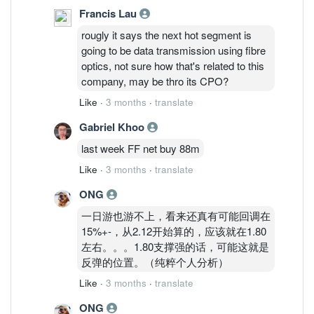
Francis Lau
rougly it says the next hot segment is
going to be data transmission using fibre
optics, not sure how that's related to this
company, may be thro its CPO?
Like
·
3 months
·
translate
Gabriel Khoo
last week FF net buy 88m
Like
·
3 months
·
translate
ONG
一日游也游不上，看来还真有可能回调在
15%+-，从2.12开始算的，应该就在1.80
左右。。。1.80支撑强的话，可能这就是
反弹的位置。（纯粹个人分析）
Like
·
3 months
·
translate
ONG