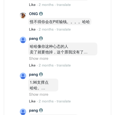
Like
·
2 months
·
translate
ONG
怪不得你会在PIE输钱。。。。哈哈
Like
·
2 months
·
translate
pang
哈哈像你这种心态的人
卖了就要他掉，这个票我没有了
我也是赚几次了，1 .83我就卖了哈哈。
Show more
Like
·
2 months
·
translate
只是不要撒盐在有票在手的人，你自己
pang
哈哈
好过有些人输了不敢讲哈哈
1.96支撑点
好心你啦
哈哈。
会点点 看图 就在这边吹哈哈
确定？
Show more
悲哀咯。。。
还是假会？
Like
·
2 months
·
translate
哈哈
pang
看到美国起。。