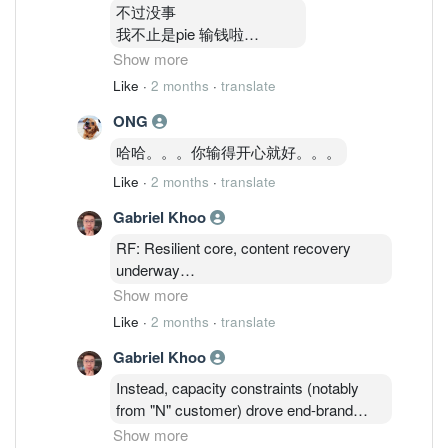
又来反话
不过没事
。。。。
我不止是pie 输钱啦
哈哈。
还有很多个科技股都输钱
Show more
。。。
Like
·
2 months
·
translate
但是我只是想告诉你
ONG
卖了就静静等他下就好
。。
哈哈。。。你输得开心就好。。。
不要 讲到很厉害看图这样，
Like
·
2 months
·
translate
天天在人家伤口撒盐
。。
Gabriel Khoo
哈哈
RF: Resilient core, content recovery
underway
Show more
RF remains the earnings backbone,
Like
·
2 months
·
translate
although less "in focus" versus Al/DC
Gabriel Khoo
themes.
Instead, capacity constraints (notably
Content recovery gaining traction: 1 → 4
from "N" customer) drove end-brand
circuits for FY27 (Sept26), with next 2gen
owner to secure long-term partnerships
Show more
flagship platforms targeting up to 9