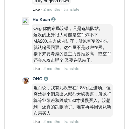
ta fly or good news
Like
·
2 months
·
translate
Ho Kuan
Ong,你的布局没错，只是选错队站。
这次的上升很大可能是空军炸不下
MA200,主力成功防守，所以空军没办法
就认输买回票。这个量不是散户在买。
接下来要考虑的是主力要推多高，或空军
还会来攻击吗？ 又要选队站了。
Like
·
2 months
·
translate
ONG
坦白说，我有几次想在1.85附近进场。但
突然抛个消息出来那些大鳄丢票，所以打
算等业绩差和跌破1.80才慢慢买入。没想
到，还真的跌眼睛了。唯有再等回调从新
布局买入
Like
·
2 months
·
translate