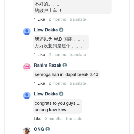
不好的。。。
钓散户上车 ！
1 Like
·
2 months
·
translate
Liew Dekka
我还以为 W.D 国能 。。。
万万没想到是这个 。。。
1 Like
·
2 months
·
translate
Rahim Razak
semoga hari ini dapat break 2.40
1 Like
·
2 months
·
translate
Liew Dekka
congrats to you guys ...
untung kaw kaw ...
Like
·
2 months
·
translate
ONG