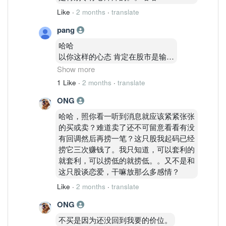
Like
·
2 months
·
translate
pang
哈哈
以你这样的心态 肯定在股市是输家
卖了老盯着不放
Show more
到下了也不敢买
1 Like
·
2 months
·
translate
等到再上市场 就冲进去买 被套了
ONG
就讲些有的没的
哈哈哈
哈哈，照你看一听到消息就应该紧紧张张
股市就缺你这样的人才
的买或卖？难道卖了还不可留意看看有没
确定你是输家
有回调然后再捞一笔？这只股我起码已经
哈哈哈
捞它三次赚钱了。我只知道，可以套利的
心态很重要但你缺没有
就套利，可以捞低的就捞低。。又不是和
哈哈
这只股谈恋爱，干嘛放那么多感情？
Like
·
2 months
·
translate
ONG
不买是因为还没回到我要的价位。