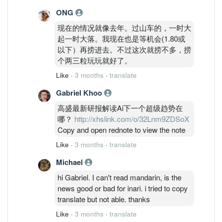
ONG
现在的情况就像去年。过山车的，一时大
起一时大落。我现在也是等机会(1.80或
以下）再捞进去。不过这次就捞不多，捞
个两三粒玩玩就好了。
Like
·
3 months
·
translate
Gabriel Khoo
高盛最新研报解读Ai下一个超级趋势在
哪？
http://xhslink.com/o/32Lnm9ZDSoX
Copy and open rednote to view the note
Like
·
3 months
·
translate
Michael
hi Gabriel. I can't read mandarin, is the
news good or bad for inari. i tried to copy
translate but not able. thanks
Like
·
3 months
·
translate