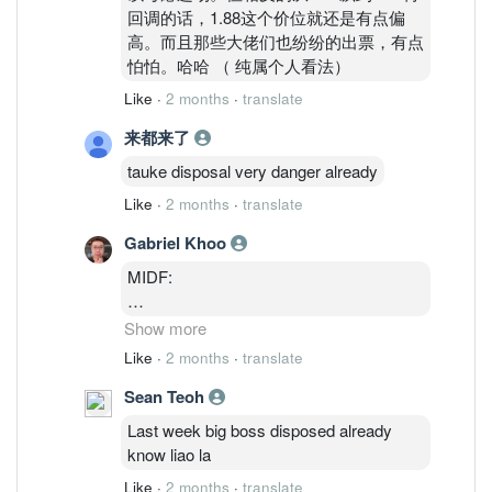
回调的话，1.88这个价位就还是有点偏
高。而且那些大佬们也纷纷的出票，有点
怕怕。哈哈 （ 纯属个人看法）
Like
·
2 months
·
translate
来都来了
tauke disposal very danger already
Like
·
2 months
·
translate
Gabriel Khoo
MIDF:
Revision in earnings forecasts and target
Show more
price. We made no changes to our FY26
Like
·
2 months
·
translate
earnings estimates at this juncture.
Sean Teoh
However, we raised FY27 and FY28
earnings estimates by +37.1% and
Last week big boss disposed already
+45.3% respectively. This was achieved
know liao la
by assuming strong rebound in the RF
Like
·
2 months
·
translate