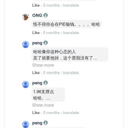
Like
·
2 months
·
translate
ONG
怪不得你会在PIE输钱。。。。哈哈
Like
·
2 months
·
translate
pang
哈哈像你这种心态的人
卖了就要他掉，这个票我没有了
我也是赚几次了，1 .83我就卖了哈哈。
Show more
Like
·
2 months
·
translate
只是不要撒盐在有票在手的人，你自己
pang
哈哈
好过有些人输了不敢讲哈哈
1.96支撑点
好心你啦
哈哈。
会点点 看图 就在这边吹哈哈
确定？
Show more
悲哀咯。。。
还是假会？
Like
·
2 months
·
translate
哈哈
pang
看到美国起。。