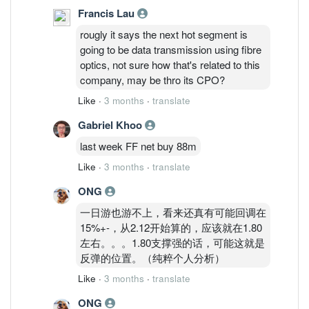
Francis Lau
rougly it says the next hot segment is
going to be data transmission using fibre
optics, not sure how that's related to this
company, may be thro its CPO?
Like
·
3 months
·
translate
Gabriel Khoo
last week FF net buy 88m
Like
·
3 months
·
translate
ONG
一日游也游不上，看来还真有可能回调在
15%+-，从2.12开始算的，应该就在1.80
左右。。。1.80支撑强的话，可能这就是
反弹的位置。（纯粹个人分析）
Like
·
3 months
·
translate
ONG