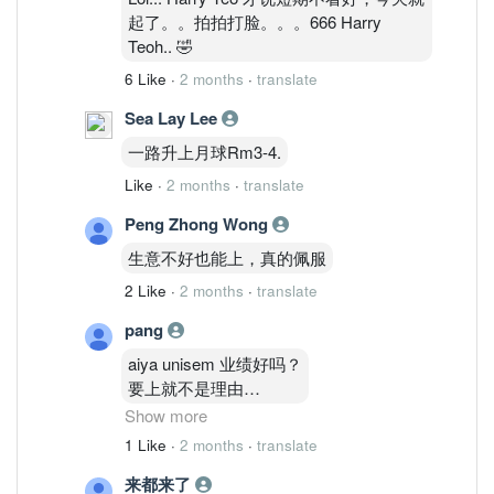
起了。。拍拍打脸。。。666 Harry
Teoh.. 🤣
6 Like
·
2 months
·
translate
Sea Lay Lee
一路升上月球Rm3-4.
Like
·
2 months
·
translate
Peng Zhong Wong
生意不好也能上，真的佩服
2 Like
·
2 months
·
translate
pang
aiya unisem 业绩好吗？
要上就不是理由
Show more
折旧 有的折旧
1 Like
·
2 months
·
translate
看不到路
来都来了