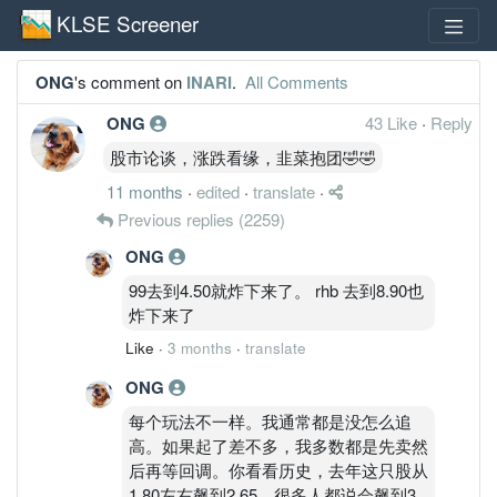
KLSE Screener
ONG
's comment on
INARI
.
All Comments
ONG
43 Like
·
Reply
股市论谈，涨跌看缘，韭菜抱团🤣🤣
11 months
·
edited
·
translate
·
Previous replies
(2259)
ONG
99去到4.50就炸下来了。 rhb 去到8.90也
炸下来了
Like
·
3 months
·
translate
ONG
每个玩法不一样。我通常都是没怎么追
高。如果起了差不多，我多数都是先卖然
后再等回调。你看看历史，去年这只股从
1.80左右飙到2.65，很多人都说会飙到3