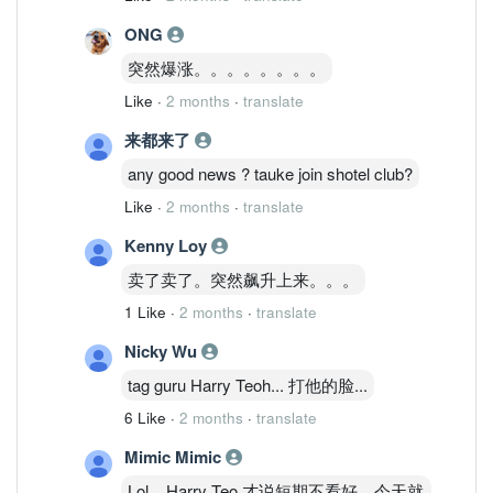
business, better monetisation effort for
the opto business as well as greater
ONG
earnings for the power management.
突然爆涨。。。。。。。。
Like
·
2 months
·
translate
来都来了
any good news ? tauke join shotel club?
Like
·
2 months
·
translate
Kenny Loy
卖了卖了。突然飙升上来。。。
1 Like
·
2 months
·
translate
Nicky Wu
tag guru Harry Teoh... 打他的脸...
6 Like
·
2 months
·
translate
Mimic Mimic
Lol... Harry Teo 才说短期不看好，今天就