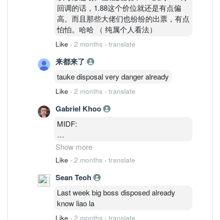
回调的话，1.88这个价位就还是有点偏
高。而且那些大佬们也纷纷的出票，有点
怕怕。哈哈 （ 纯属个人看法）
Like
·
2 months
·
translate
来都来了
tauke disposal very danger already
Like
·
2 months
·
translate
Gabriel Khoo
MIDF:
Revision in earnings forecasts and target
Show more
price. We made no changes to our FY26
Like
·
2 months
·
translate
earnings estimates at this juncture.
Sean Teoh
However, we raised FY27 and FY28
earnings estimates by +37.1% and
Last week big boss disposed already
+45.3% respectively. This was achieved
know liao la
by assuming strong rebound in the RF
Like
·
2 months
·
translate