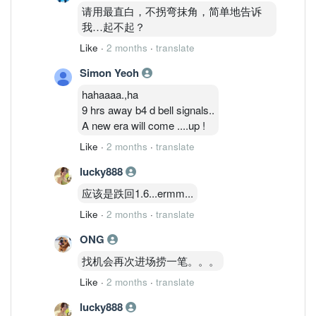
term drivers: Advanced packaging +
请用最直白，不拐弯抹角，简单地告诉
optical integration position Inari as a
我…起不起？
broader AI infrastructure enabler, not just
Like
·
2 months
·
translate
a handset proxy.
Simon Yeoh
hahaaaa.,ha
9 hrs away b4 d bell signals..
A new era will come ....up !
Like
·
2 months
·
translate
lucky888
应该是跌回1.6...ermm...
Like
·
2 months
·
translate
ONG
找机会再次进场捞一笔。。。
Like
·
2 months
·
translate
lucky888