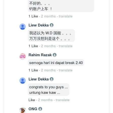
不好的。。。
钓散户上车 ！
1 Like
·
2 months
·
translate
Liew Dekka
我还以为 W.D 国能 。。。
万万没想到是这个 。。。
1 Like
·
2 months
·
translate
Rahim Razak
semoga hari ini dapat break 2.40
1 Like
·
2 months
·
translate
Liew Dekka
congrats to you guys ...
untung kaw kaw ...
Like
·
2 months
·
translate
ONG