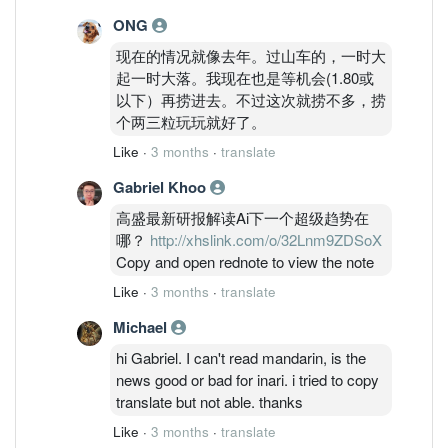
ONG
现在的情况就像去年。过山车的，一时大
起一时大落。我现在也是等机会(1.80或
以下）再捞进去。不过这次就捞不多，捞
个两三粒玩玩就好了。
Like
·
3 months
·
translate
Gabriel Khoo
高盛最新研报解读Ai下一个超级趋势在
哪？
http://xhslink.com/o/32Lnm9ZDSoX
Copy and open rednote to view the note
Like
·
3 months
·
translate
Michael
hi Gabriel. I can't read mandarin, is the
news good or bad for inari. i tried to copy
translate but not able. thanks
Like
·
3 months
·
translate