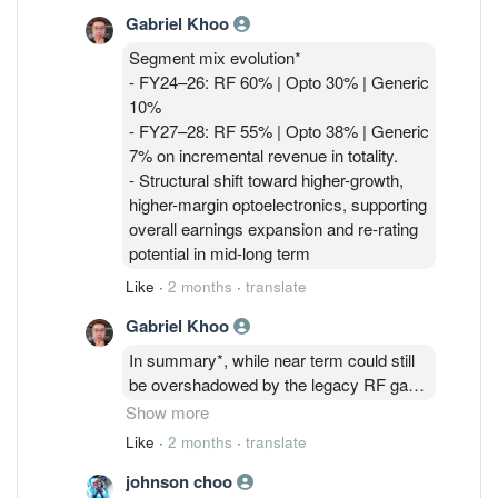
FY27 and clearer uplift into FY28.
based structures) to secure design
Gabriel Khoo
- Capability expansion from legacy low-
ownership and supply chain control.
mid FBAR into higher-value integrated
Segment mix evolution*
modules (e.g., PA duplexers, mixed-
- FY24–26: RF 60% | Opto 30% | Generic
signal integration).
10%
- Early traction via Customer consortium
- FY27–28: RF 55% | Opto 38% | Generic
- Enables advanced processes such as
7% on incremental revenue in totality.
wafer-to-PCB direct bonding.
- Structural shift toward higher-growth,
higher-margin optoelectronics, supporting
overall earnings expansion and re-rating
potential in mid-long term
Like
·
2 months
·
translate
Gabriel Khoo
In summary*, while near term could still
be overshadowed by the legacy RF gap
and FX impact, Photonics/ChipFab drives
Show more
step-change growth and margin uplift
Like
·
2 months
·
translate
(FY27–28) alongside new RF (FBAR)
johnson choo
design wins into FY27 and FY28. Longer-