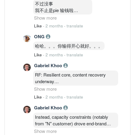
又来反话
不过没事
。。。。
我不止是pie 输钱啦
哈哈。
还有很多个科技股都输钱
Show more
。。。
Like
·
2 months
·
translate
但是我只是想告诉你
ONG
卖了就静静等他下就好
。。
哈哈。。。你输得开心就好。。。
不要 讲到很厉害看图这样，
Like
·
2 months
·
translate
天天在人家伤口撒盐
。。
Gabriel Khoo
哈哈
RF: Resilient core, content recovery
underway
Show more
RF remains the earnings backbone,
Like
·
2 months
·
translate
although less "in focus" versus Al/DC
Gabriel Khoo
themes.
Instead, capacity constraints (notably
Content recovery gaining traction: 1 → 4
from "N" customer) drove end-brand
circuits for FY27 (Sept26), with next 2gen
owner to secure long-term partnerships
Show more
flagship platforms targeting up to 9