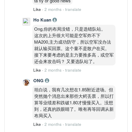
ta fly or good news
Like
·
2 months
·
translate
Ho Kuan
Ong,你的布局没错，只是选错队站。
这次的上升很大可能是空军炸不下
MA200,主力成功防守，所以空军没办法
就认输买回票。这个量不是散户在买。
接下来要考虑的是主力要推多高，或空军
还会来攻击吗？ 又要选队站了。
Like
·
2 months
·
translate
ONG
坦白说，我有几次想在1.85附近进场。但
突然抛个消息出来那些大鳄丢票，所以打
算等业绩差和跌破1.80才慢慢买入。没想
到，还真的跌眼睛了。唯有再等回调从新
布局买入
Like
·
2 months
·
translate