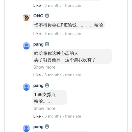
Like
·
3 months
·
translate
ONG
怪不得你会在PIE输钱。。。。哈哈
Like
·
3 months
·
translate
pang
哈哈像你这种心态的人
卖了就要他掉，这个票我没有了
我也是赚几次了，1 .83我就卖了哈哈。
Show more
Like
·
3 months
·
translate
只是不要撒盐在有票在手的人，你自己
pang
哈哈
好过有些人输了不敢讲哈哈
1.96支撑点
好心你啦
哈哈。
会点点 看图 就在这边吹哈哈
确定？
Show more
悲哀咯。。。
还是假会？
Like
·
3 months
·
translate
哈哈
pang
看到美国起。。