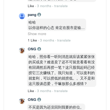
Like
·
3 months
·
translate
pang
哈哈
以你这样的心态 肯定在股市是输家
卖了老盯着不放
Show more
到下了也不敢买
1 Like
·
3 months
·
translate
等到再上市场 就冲进去买 被套了
ONG
就讲些有的没的
哈哈哈
哈哈，照你看一听到消息就应该紧紧张张
股市就缺你这样的人才
的买或卖？难道卖了还不可留意看看有没
确定你是输家
有回调然后再捞一笔？这只股我起码已经
哈哈哈
捞它三次赚钱了。我只知道，可以套利的
心态很重要但你缺没有
就套利，可以捞低的就捞低。。又不是和
哈哈
这只股谈恋爱，干嘛放那么多感情？
Like
·
3 months
·
translate
ONG
不买是因为还没回到我要的价位。