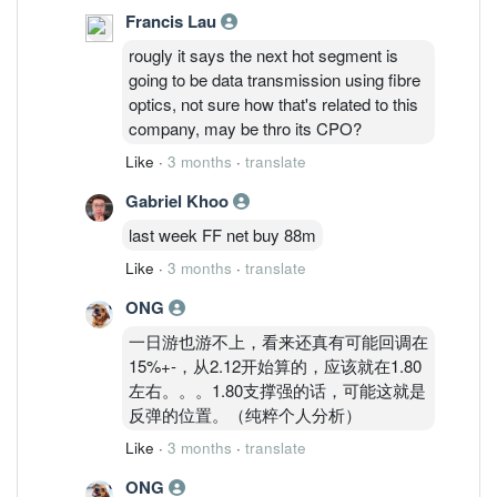
Francis Lau
rougly it says the next hot segment is
going to be data transmission using fibre
optics, not sure how that's related to this
company, may be thro its CPO?
Like
·
3 months
·
translate
Gabriel Khoo
last week FF net buy 88m
Like
·
3 months
·
translate
ONG
一日游也游不上，看来还真有可能回调在
15%+-，从2.12开始算的，应该就在1.80
左右。。。1.80支撑强的话，可能这就是
反弹的位置。（纯粹个人分析）
Like
·
3 months
·
translate
ONG