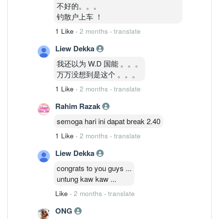
不好的。。。
钓散户上车 ！
1 Like
·
2 months
·
translate
Liew Dekka
我还以为 W.D 国能 。。。
万万没想到是这个 。。。
1 Like
·
2 months
·
translate
Rahim Razak
semoga hari ini dapat break 2.40
1 Like
·
2 months
·
translate
Liew Dekka
congrats to you guys ...
untung kaw kaw ...
Like
·
2 months
·
translate
ONG