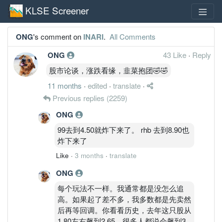
KLSE Screener
ONG
's comment on
INARI
.
All Comments
ONG
43 Like
·
Reply
股市论谈，涨跌看缘，韭菜抱团🤣🤣
11 months
·
edited
·
translate
·
Previous replies
(2259)
ONG
99去到4.50就炸下来了。 rhb 去到8.90也
炸下来了
Like
·
3 months
·
translate
ONG
每个玩法不一样。我通常都是没怎么追
高。如果起了差不多，我多数都是先卖然
后再等回调。你看看历史，去年这只股从
1.80左右飙到2.65，很多人都说会飙到3