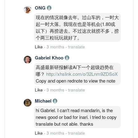
ONG
现在的情况就像去年。过山车的，一时大
起一时大落。我现在也是等机会(1.80或
以下）再捞进去。不过这次就捞不多，捞
个两三粒玩玩就好了。
Like
·
3 months
·
translate
Gabriel Khoo
高盛最新研报解读Ai下一个超级趋势在
哪？
http://xhslink.com/o/32Lnm9ZDSoX
Copy and open rednote to view the note
Like
·
3 months
·
translate
Michael
hi Gabriel. I can't read mandarin, is the
news good or bad for inari. i tried to copy
translate but not able. thanks
Like
·
3 months
·
translate