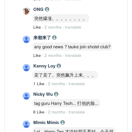
business, better monetisation effort for
the opto business as well as greater
ONG
earnings for the power management.
突然爆涨。。。。。。。。
Like
·
2 months
·
translate
来都来了
any good news ? tauke join shotel club?
Like
·
2 months
·
translate
Kenny Loy
卖了卖了。突然飙升上来。。。
1 Like
·
2 months
·
translate
Nicky Wu
tag guru Harry Teoh... 打他的脸...
6 Like
·
2 months
·
translate
Mimic Mimic
Lol... Harry Teo 才说短期不看好，今天就