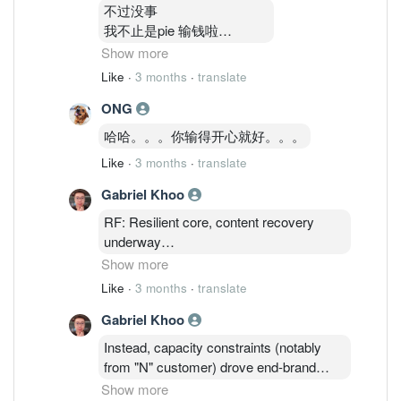
又来反话
不过没事
。。。。
我不止是pie 输钱啦
哈哈。
还有很多个科技股都输钱
Show more
。。。
Like
·
3 months
·
translate
但是我只是想告诉你
ONG
卖了就静静等他下就好
。。
哈哈。。。你输得开心就好。。。
不要 讲到很厉害看图这样，
Like
·
3 months
·
translate
天天在人家伤口撒盐
。。
Gabriel Khoo
哈哈
RF: Resilient core, content recovery
underway
Show more
RF remains the earnings backbone,
Like
·
3 months
·
translate
although less "in focus" versus Al/DC
Gabriel Khoo
themes.
Instead, capacity constraints (notably
Content recovery gaining traction: 1 → 4
from "N" customer) drove end-brand
circuits for FY27 (Sept26), with next 2gen
owner to secure long-term partnerships
Show more
flagship platforms targeting up to 9