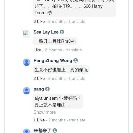
起了。。拍拍打脸。。。666 Harry
Teoh.. 🤣
6 Like
·
2 months
·
translate
Sea Lay Lee
一路升上月球Rm3-4.
Like
·
2 months
·
translate
Peng Zhong Wong
生意不好也能上，真的佩服
2 Like
·
2 months
·
translate
pang
aiya unisem 业绩好吗？
要上就不是理由
Show more
折旧 有的折旧
1 Like
·
2 months
·
translate
看不到路
来都来了