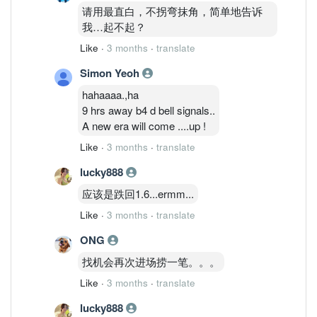
term drivers: Advanced packaging +
请用最直白，不拐弯抹角，简单地告诉
optical integration position Inari as a
我…起不起？
broader AI infrastructure enabler, not just
Like
·
3 months
·
translate
a handset proxy.
Simon Yeoh
hahaaaa.,ha
9 hrs away b4 d bell signals..
A new era will come ....up !
Like
·
3 months
·
translate
lucky888
应该是跌回1.6...ermm...
Like
·
3 months
·
translate
ONG
找机会再次进场捞一笔。。。
Like
·
3 months
·
translate
lucky888