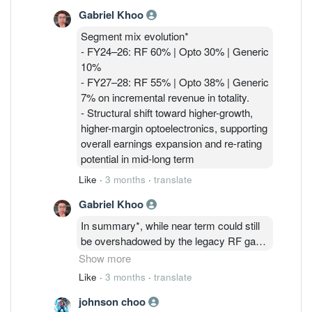
FY27 and clearer uplift into FY28.
based structures) to secure design
Gabriel Khoo
- Capability expansion from legacy low-
ownership and supply chain control.
mid FBAR into higher-value integrated
Segment mix evolution*
modules (e.g., PA duplexers, mixed-
- FY24–26: RF 60% | Opto 30% | Generic
signal integration).
10%
- Early traction via Customer consortium
- FY27–28: RF 55% | Opto 38% | Generic
- Enables advanced processes such as
7% on incremental revenue in totality.
wafer-to-PCB direct bonding.
- Structural shift toward higher-growth,
higher-margin optoelectronics, supporting
overall earnings expansion and re-rating
potential in mid-long term
Like
·
3 months
·
translate
Gabriel Khoo
In summary*, while near term could still
be overshadowed by the legacy RF gap
and FX impact, Photonics/ChipFab drives
Show more
step-change growth and margin uplift
Like
·
3 months
·
translate
(FY27–28) alongside new RF (FBAR)
johnson choo
design wins into FY27 and FY28. Longer-