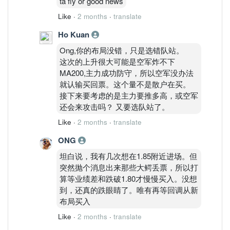
ta fly or good news
Like
·
2 months
·
translate
Ho Kuan
Ong,你的布局没错，只是选错队站。
这次的上升很大可能是空军炸不下
MA200,主力成功防守，所以空军没办法
就认输买回票。这个量不是散户在买。
接下来要考虑的是主力要推多高，或空军
还会来攻击吗？ 又要选队站了。
Like
·
2 months
·
translate
ONG
坦白说，我有几次想在1.85附近进场。但
突然抛个消息出来那些大鳄丢票，所以打
算等业绩差和跌破1.80才慢慢买入。没想
到，还真的跌眼睛了。唯有再等回调从新
布局买入
Like
·
2 months
·
translate