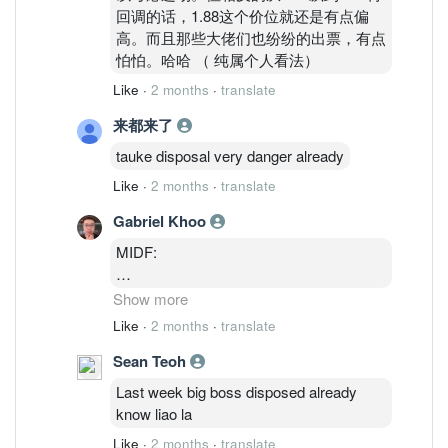
回调的话，1.88这个价位就还是有点偏
高。而且那些大佬们也纷纷的出票，有点
怕怕。哈哈 （ 纯属个人看法）
Like
·
2 months
·
translate
来都来了
tauke disposal very danger already
Like
·
2 months
·
translate
Gabriel Khoo
MIDF:
Revision in earnings forecasts and target
Show more
price. We made no changes to our FY26
Like
·
2 months
·
translate
earnings estimates at this juncture.
Sean Teoh
However, we raised FY27 and FY28
earnings estimates by +37.1% and
Last week big boss disposed already
+45.3% respectively. This was achieved
know liao la
by assuming strong rebound in the RF
Like
·
2 months
·
translate