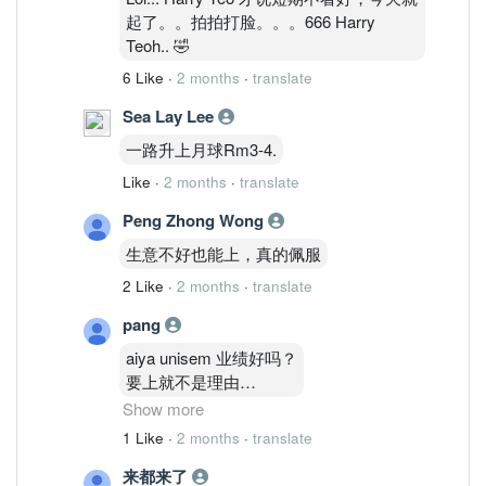
起了。。拍拍打脸。。。666 Harry
Teoh.. 🤣
6 Like
·
2 months
·
translate
Sea Lay Lee
一路升上月球Rm3-4.
Like
·
2 months
·
translate
Peng Zhong Wong
生意不好也能上，真的佩服
2 Like
·
2 months
·
translate
pang
aiya unisem 业绩好吗？
要上就不是理由
Show more
折旧 有的折旧
1 Like
·
2 months
·
translate
看不到路
来都来了