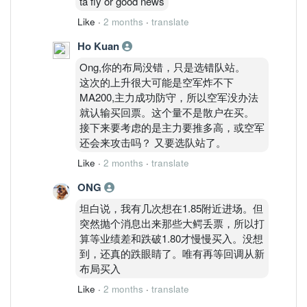
ta fly or good news
Like
·
2 months
·
translate
Ho Kuan
Ong,你的布局没错，只是选错队站。
这次的上升很大可能是空军炸不下
MA200,主力成功防守，所以空军没办法
就认输买回票。这个量不是散户在买。
接下来要考虑的是主力要推多高，或空军
还会来攻击吗？ 又要选队站了。
Like
·
2 months
·
translate
ONG
坦白说，我有几次想在1.85附近进场。但
突然抛个消息出来那些大鳄丢票，所以打
算等业绩差和跌破1.80才慢慢买入。没想
到，还真的跌眼睛了。唯有再等回调从新
布局买入
Like
·
2 months
·
translate