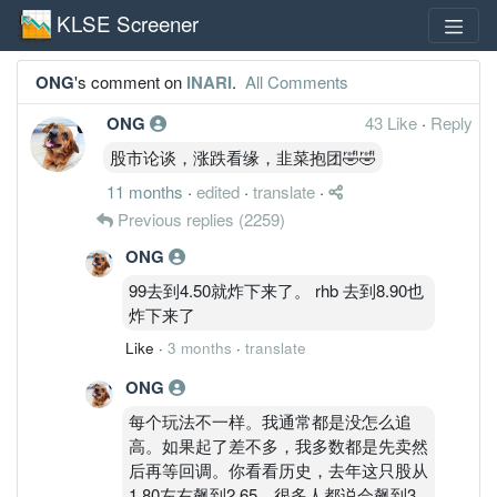
KLSE Screener
ONG
's comment on
INARI
.
All Comments
ONG
43 Like
·
Reply
股市论谈，涨跌看缘，韭菜抱团🤣🤣
11 months
·
edited
·
translate
·
Previous replies
(2259)
ONG
99去到4.50就炸下来了。 rhb 去到8.90也
炸下来了
Like
·
3 months
·
translate
ONG
每个玩法不一样。我通常都是没怎么追
高。如果起了差不多，我多数都是先卖然
后再等回调。你看看历史，去年这只股从
1.80左右飙到2.65，很多人都说会飙到3