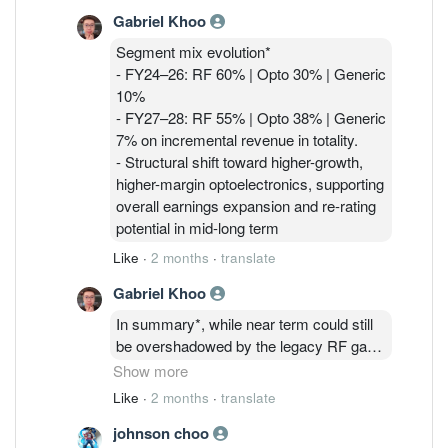
FY27 and clearer uplift into FY28.
based structures) to secure design
Gabriel Khoo
- Capability expansion from legacy low-
ownership and supply chain control.
mid FBAR into higher-value integrated
Segment mix evolution*
modules (e.g., PA duplexers, mixed-
- FY24–26: RF 60% | Opto 30% | Generic
signal integration).
10%
- Early traction via Customer consortium
- FY27–28: RF 55% | Opto 38% | Generic
- Enables advanced processes such as
7% on incremental revenue in totality.
wafer-to-PCB direct bonding.
- Structural shift toward higher-growth,
higher-margin optoelectronics, supporting
overall earnings expansion and re-rating
potential in mid-long term
Like
·
2 months
·
translate
Gabriel Khoo
In summary*, while near term could still
be overshadowed by the legacy RF gap
and FX impact, Photonics/ChipFab drives
Show more
step-change growth and margin uplift
Like
·
2 months
·
translate
(FY27–28) alongside new RF (FBAR)
johnson choo
design wins into FY27 and FY28. Longer-