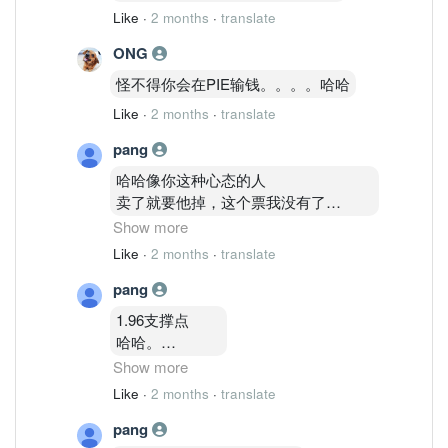
Like
·
2 months
·
translate
ONG
怪不得你会在PIE输钱。。。。哈哈
Like
·
2 months
·
translate
pang
哈哈像你这种心态的人
卖了就要他掉，这个票我没有了
我也是赚几次了，1 .83我就卖了哈哈。
Show more
Like
·
2 months
·
translate
只是不要撒盐在有票在手的人，你自己
pang
哈哈
好过有些人输了不敢讲哈哈
1.96支撑点
好心你啦
哈哈。
会点点 看图 就在这边吹哈哈
确定？
Show more
悲哀咯。。。
还是假会？
Like
·
2 months
·
translate
哈哈
pang
看到美国起。。