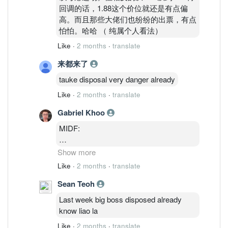
回调的话，1.88这个价位就还是有点偏
高。而且那些大佬们也纷纷的出票，有点
怕怕。哈哈 （ 纯属个人看法）
Like
·
2 months
·
translate
来都来了
tauke disposal very danger already
Like
·
2 months
·
translate
Gabriel Khoo
MIDF:
Revision in earnings forecasts and target
Show more
price. We made no changes to our FY26
Like
·
2 months
·
translate
earnings estimates at this juncture.
Sean Teoh
However, we raised FY27 and FY28
earnings estimates by +37.1% and
Last week big boss disposed already
+45.3% respectively. This was achieved
know liao la
by assuming strong rebound in the RF
Like
·
2 months
·
translate