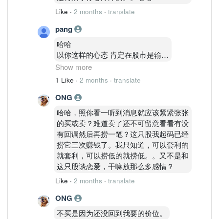
Like
·
2 months
·
translate
pang
哈哈
以你这样的心态 肯定在股市是输家
卖了老盯着不放
Show more
到下了也不敢买
1 Like
·
2 months
·
translate
等到再上市场 就冲进去买 被套了
ONG
就讲些有的没的
哈哈哈
哈哈，照你看一听到消息就应该紧紧张张
股市就缺你这样的人才
的买或卖？难道卖了还不可留意看看有没
确定你是输家
有回调然后再捞一笔？这只股我起码已经
哈哈哈
捞它三次赚钱了。我只知道，可以套利的
心态很重要但你缺没有
就套利，可以捞低的就捞低。。又不是和
哈哈
这只股谈恋爱，干嘛放那么多感情？
Like
·
2 months
·
translate
ONG
不买是因为还没回到我要的价位。