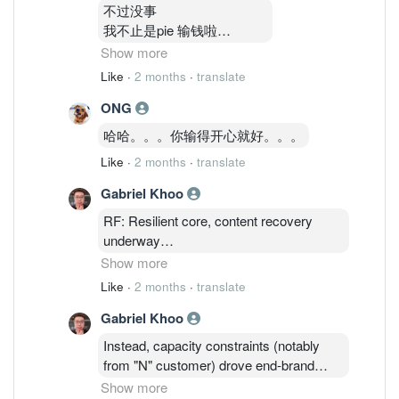
又来反话
不过没事
。。。。
我不止是pie 输钱啦
哈哈。
还有很多个科技股都输钱
Show more
。。。
Like
·
2 months
·
translate
但是我只是想告诉你
ONG
卖了就静静等他下就好
。。
哈哈。。。你输得开心就好。。。
不要 讲到很厉害看图这样，
Like
·
2 months
·
translate
天天在人家伤口撒盐
。。
Gabriel Khoo
哈哈
RF: Resilient core, content recovery
underway
Show more
RF remains the earnings backbone,
Like
·
2 months
·
translate
although less "in focus" versus Al/DC
Gabriel Khoo
themes.
Instead, capacity constraints (notably
Content recovery gaining traction: 1 → 4
from "N" customer) drove end-brand
circuits for FY27 (Sept26), with next 2gen
owner to secure long-term partnerships
Show more
flagship platforms targeting up to 9