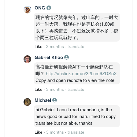
ONG
现在的情况就像去年。过山车的，一时大
起一时大落。我现在也是等机会(1.80或
以下）再捞进去。不过这次就捞不多，捞
个两三粒玩玩就好了。
Like
·
3 months
·
translate
Gabriel Khoo
高盛最新研报解读Ai下一个超级趋势在
哪？
http://xhslink.com/o/32Lnm9ZDSoX
Copy and open rednote to view the note
Like
·
3 months
·
translate
Michael
hi Gabriel. I can't read mandarin, is the
news good or bad for inari. i tried to copy
translate but not able. thanks
Like
·
3 months
·
translate