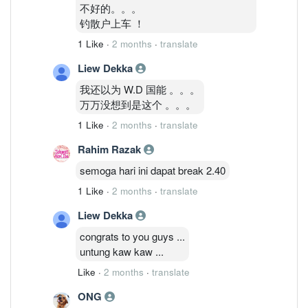
不好的。。。
钓散户上车 ！
1 Like
·
2 months
·
translate
Liew Dekka
我还以为 W.D 国能 。。。
万万没想到是这个 。。。
1 Like
·
2 months
·
translate
Rahim Razak
semoga hari ini dapat break 2.40
1 Like
·
2 months
·
translate
Liew Dekka
congrats to you guys ...
untung kaw kaw ...
Like
·
2 months
·
translate
ONG