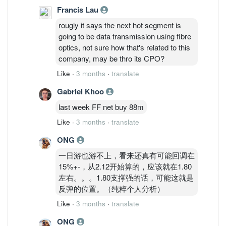
Francis Lau
rougly it says the next hot segment is
going to be data transmission using fibre
optics, not sure how that's related to this
company, may be thro its CPO?
Like
·
3 months
·
translate
Gabriel Khoo
last week FF net buy 88m
Like
·
3 months
·
translate
ONG
一日游也游不上，看来还真有可能回调在
15%+-，从2.12开始算的，应该就在1.80
左右。。。1.80支撑强的话，可能这就是
反弹的位置。（纯粹个人分析）
Like
·
3 months
·
translate
ONG