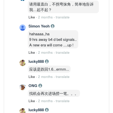
term drivers: Advanced packaging +
请用最直白，不拐弯抹角，简单地告诉
optical integration position Inari as a
我…起不起？
broader AI infrastructure enabler, not just
Like
·
2 months
·
translate
a handset proxy.
Simon Yeoh
hahaaaa.,ha
9 hrs away b4 d bell signals..
A new era will come ....up !
Like
·
2 months
·
translate
lucky888
应该是跌回1.6...ermm...
Like
·
2 months
·
translate
ONG
找机会再次进场捞一笔。。。
Like
·
2 months
·
translate
lucky888