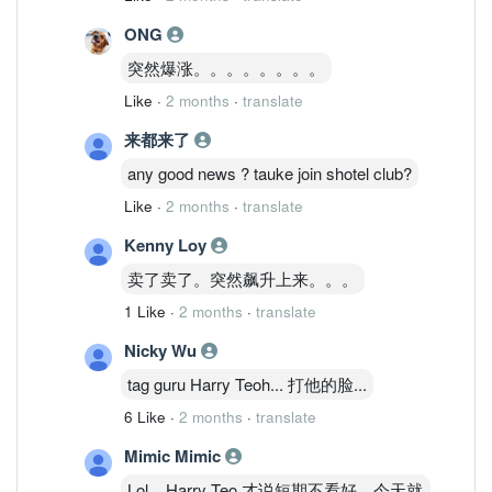
business, better monetisation effort for
the opto business as well as greater
ONG
earnings for the power management.
突然爆涨。。。。。。。。
Like
·
2 months
·
translate
来都来了
any good news ? tauke join shotel club?
Like
·
2 months
·
translate
Kenny Loy
卖了卖了。突然飙升上来。。。
1 Like
·
2 months
·
translate
Nicky Wu
tag guru Harry Teoh... 打他的脸...
6 Like
·
2 months
·
translate
Mimic Mimic
Lol... Harry Teo 才说短期不看好，今天就