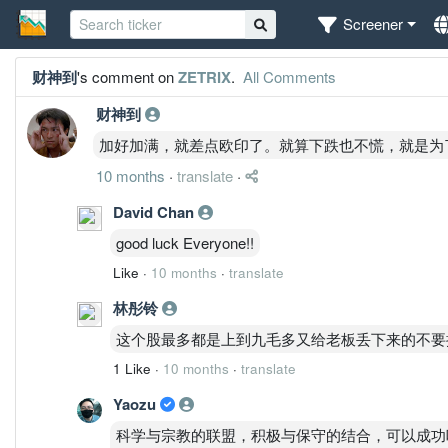
Screener
财神到
's comment on
ZETRIX
.
All Comments
财神到
加好加满，就差点欧印了。就算下跌也不慌，就是为
10 months
·
translate
·
David Chan
good luck Everyone!!
Like
·
10 months
·
translate
林彤铃
这个股最多都是上到九毛多又给老板丢下来的不要
1 Like
·
10 months
·
translate
Yaozu
科学与宗教的联盟，积极与保守的结合，可以成功