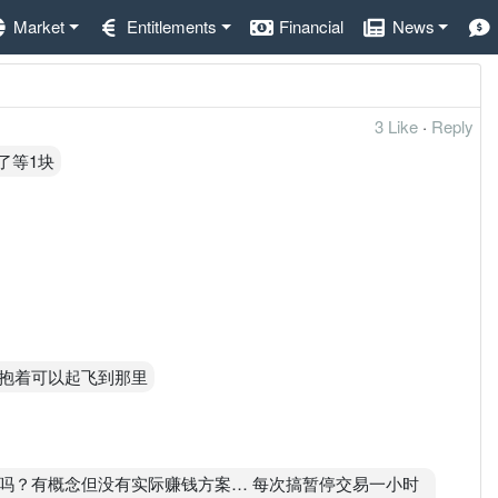
Market
Entitlements
Financial
News
3 Like
·
Reply
了等1块
抱着可以起飞到那里
吗？有概念但没有实际赚钱方案… 每次搞暂停交易一小时