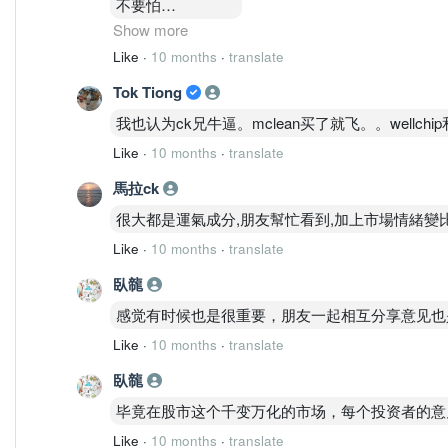
不要怕
有钱可以收久久
Show more
不过我是还没买啦
Like
·
10 months
·
translate
哈哈
Tok Tiong
我也认为ck兄牛逼。mclean买了就飞。。wellchip
Like
·
10 months
·
translate
馬拉ck
很大都是運氣成分,朋友幫忙看到,加上市場情緒變
Like
·
10 months
·
translate
臥㡣
感觉有时候也是很重要，朋友一起相互分享意见也
Like
·
10 months
·
translate
臥㡣
毕竟在股市这个千变万化的市场，每个投资者的意
Like
·
10 months
·
translate