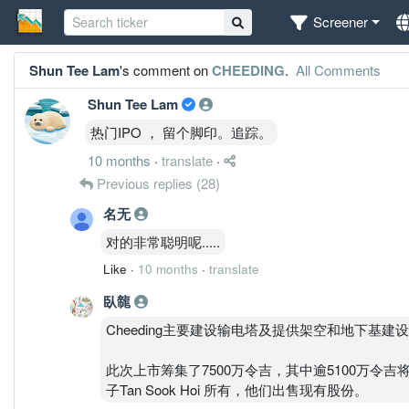
Screener
Shun Tee Lam
's comment on
CHEEDING
.
All Comments
Shun Tee Lam
热门IPO ， 留个脚印。追踪。
10 months
·
translate
·
Previous replies
(28)
名无
对的非常聪明呢.....
Like
·
10 months
·
translate
臥㡣
Cheeding主要建设输电塔及提供架空和地下基
此次上市筹集了7500万令吉，其中逾5100万令吉
子Tan Sook Hoi 所有，他们出售现有股份。