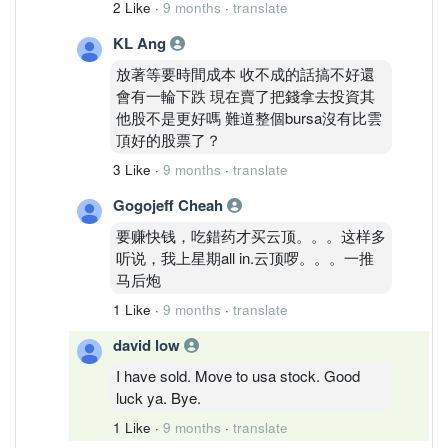
2 Like
·
9 months
·
translate
KL Ang
放著等要時間成本 收不成的話搞不好還
會有一輪下跌 現在賣了把錢拿去投資其
他股不是更好嗎 難道整個bursa沒有比雲
頂好的股票了？
3 Like
·
9 months
·
translate
Gogojeff Cheah
要赚快钱，吃錯药才买云顶。。。这样多
听说，我上星期all in.云顶啰。。。一推
马后炮
1 Like
·
9 months
·
translate
david low
I have sold. Move to usa stock. Good
luck ya. Bye.
1 Like
·
9 months
·
translate