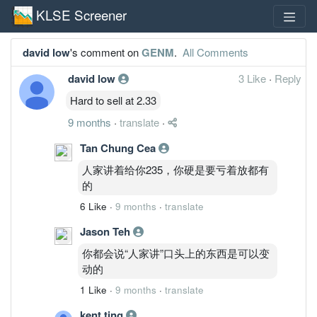
KLSE Screener
david low
's comment on
GENM
.
All Comments
david low
3 Like
·
Reply
Hard to sell at 2.33
9 months
·
translate
·
Tan Chung Cea
人家讲着给你235，你硬是要亏着放都有
的
6 Like
·
9 months
·
translate
Jason Teh
你都会说“人家讲”口头上的东西是可以变
动的
1 Like
·
9 months
·
translate
kent ting