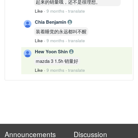
起来的销量哦，还不是很理想。
Like
·
9 months
·
translate
Chia Benjamin
装着睡觉的永远都叫不醒
Like
·
9 months
·
translate
Hew Yoon Shin
mazda 3 1.5h 销量好
Like
·
9 months
·
translate
Announcements
Discussion