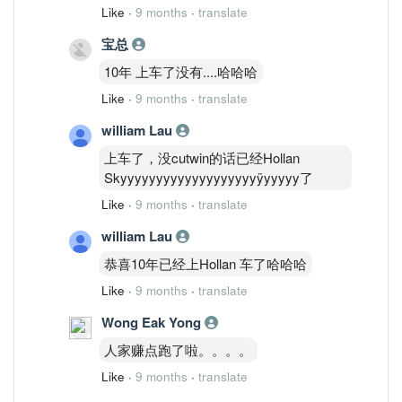
Like
·
9 months
·
translate
宝总
10年 上车了没有....哈哈哈
Like
·
9 months
·
translate
william Lau
上车了，没cutwin的话已经Hollan
Skyyyyyyyyyyyyyyyyyyyÿyyyyy了
Like
·
9 months
·
translate
william Lau
恭喜10年已经上Hollan 车了哈哈哈
Like
·
9 months
·
translate
Wong Eak Yong
人家赚点跑了啦。。。。
Like
·
9 months
·
translate