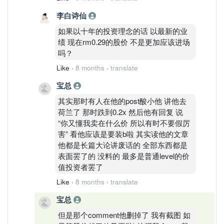
李白诗仙
如果以十年的投资理念的话 以最新的业
绩 现在rm0.29的股价 不是更加应该进场
吗？
Like
·
8 months
·
translate
宝总
其实那时有人在他的post酸小他 讲他去
荷兰了 那时跌到0.2x 然后他有回复 说
“你又懂我卖在什么价 所以有时不要假厉
害” 看他应该是要装b啦 其实读他的文章
他都是长篇大论讲废话的 全部东西都是
表面罢了的 没料的 最多是普通level的价
值投资者罢了
Like
·
8 months
·
translate
宝总
但是那个comment他删掉了 我有截图 如