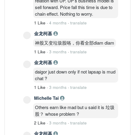
relation with UP. UP’s business model is
sell forward. Price fall this time is due to
chain effect. Nothing to worry.
1 Like
·
4 months
·
translate
金龙柯基
神股又变垃圾股咯，你看全部diam diam
1 Like
·
3 months
·
translate
金龙柯基
daigor just down only if not lapsap is mud
chat ?
1 Like
·
3 months
·
translate
Michelle Tai
Others earn like mad but u said it is 垃圾
股？ whose problem ?
2 Like
·
3 months
·
translate
金龙柯基