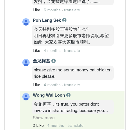
发抖，金龙摆尾缩着尾巴逃了........
Like
·
6 months
·
translate
Poh Leng Sek
今天特别多股王讲股为什么?
明日再涨将引来更多股市老师说股,希望
如此, 大家欢喜大家股市顺利。
Like
·
4 months
·
translate
金龙柯基
please give me some money eat chicken
rice please.
Like
·
4 months
·
translate
Wong Wai Loon
金龙柯基，its true. you better dont
involve in share trading. because you
dont know what is the meaning of long
Show more
term investment. if you only aim for the
2 Like
·
4 months
·
translate
short term gaining, you better go to