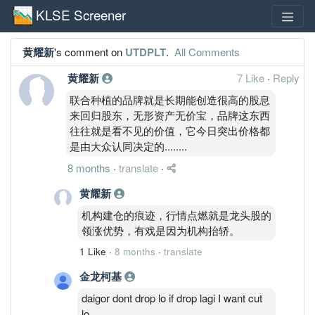
KLSE Screener
黄耀新
's comment on
UTDPLT
.
All Comments
黄耀新
7 Like
·
Reply
联合种植的品牌就是长期能创造很高的股息
来回归股东，无形资产无价宝，品牌这东西
往往就是看不见的价值，它今日突出价格都
是由大众认同决定的........
8 months
·
translate
·
黄耀新
机构建仓的痕迹，行情点燃就是龙头股的
领涨优势，有戏是因为机构抬轿。
1 Like
·
8 months
·
translate
金龙柯基
daigor dont drop lo if drop lagi I want cut
lo