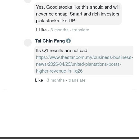
Yes. Good stocks like this should and will
never be cheap. Smart and rich investors
pick stocks like UP.
1 Like
·
3 months
·
translate
Tai Chin Fang
Its Q1 results are not bad
https://www.thestar.com.my/business/business-
news/2026/04/23/united-plantations-posts-
higher-revenue-in-1q26
Like
·
3 months
·
translate