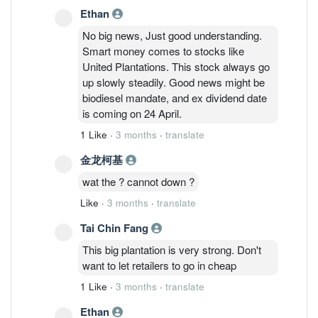
Ethan
No big news, Just good understanding.
Smart money comes to stocks like
United Plantations. This stock always go
up slowly steadily. Good news might be
biodiesel mandate, and ex dividend date
is coming on 24 April.
1 Like
·
3 months
·
translate
金龙柯基
wat the ? cannot down ?
Like
·
3 months
·
translate
Tai Chin Fang
This big plantation is very strong. Don't
want to let retailers to go in cheap
1 Like
·
3 months
·
translate
Ethan