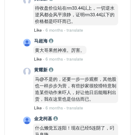
待收盘价位站在rm33.44以上，一切逆水
逆风都会风平浪静，证明rm33.44以下的
价格都是吓吓而已。
Like
·
6 months
·
translate
马超海
黄大哥果然神准。厉害。
Like
·
6 months
·
translate
黄耀新
马@不是的，还要一步一步观察，其他股
也一样步步为营，有些抄家很狡猾特意制
造某些动作来吓人，好让他日后能顺利出
货，我在这里也是估估而已。
Like
·
6 months
·
translate
金龙柯基
什么懒觉五连阳！现在已经5连阴了，叼
马臭嗨