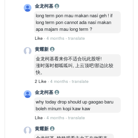
金龙柯基
casino. those aiming for short term
capital gaining is actually same with
long term pon mau makan nasi geh ! if
gambling in the casino. even warren
long term pon cannot ada nasi makan
buffet also wont do this.
apa majam mau long term ?
Like
·
4 months
·
translate
黄耀新
金龙柯基看来你不适合玩此股呀!
涨时落时都呱呱叫, 上云顶吧!那边比较
快。
2 Like
·
4 months
·
translate
金龙柯基
why today drop should up gaogao baru
boleh minum kopi kaw kaw
Like
·
4 months
·
translate
黄耀新
金龙柯基, 静静观看主力正在做图表。