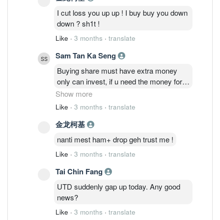
I cut loss you up up ! I buy buy you down
down ? sh1t !
Like
·
3 months
·
translate
Sam Tan Ka Seng
Buying share must have extra money
only can invest, if u need the money for
other purpose or usage u wont have
Show more
holding power. Buy share or land for
Like
·
3 months
·
translate
investment must consider It as extra
金龙柯基
money and wont affect your life or
business turn over. That’s my view, bro!
nanti mest ham+ drop geh trust me !
Like
·
3 months
·
translate
Tai Chin Fang
UTD suddenly gap up today. Any good
news?
Like
·
3 months
·
translate