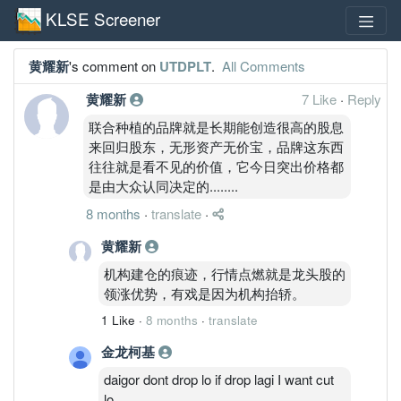
KLSE Screener
黄耀新
's comment on
UTDPLT
.
All Comments
黄耀新
7 Like
·
Reply
联合种植的品牌就是长期能创造很高的股息
来回归股东，无形资产无价宝，品牌这东西
往往就是看不见的价值，它今日突出价格都
是由大众认同决定的........
8 months
·
translate
·
黄耀新
机构建仓的痕迹，行情点燃就是龙头股的
领涨优势，有戏是因为机构抬轿。
1 Like
·
8 months
·
translate
金龙柯基
daigor dont drop lo if drop lagi I want cut
lo