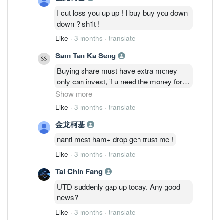
I cut loss you up up ! I buy buy you down
down ? sh1t !
Like
·
3 months
·
translate
Sam Tan Ka Seng
Buying share must have extra money
only can invest, if u need the money for
other purpose or usage u wont have
Show more
holding power. Buy share or land for
Like
·
3 months
·
translate
investment must consider It as extra
金龙柯基
money and wont affect your life or
business turn over. That’s my view, bro!
nanti mest ham+ drop geh trust me !
Like
·
3 months
·
translate
Tai Chin Fang
UTD suddenly gap up today. Any good
news?
Like
·
3 months
·
translate