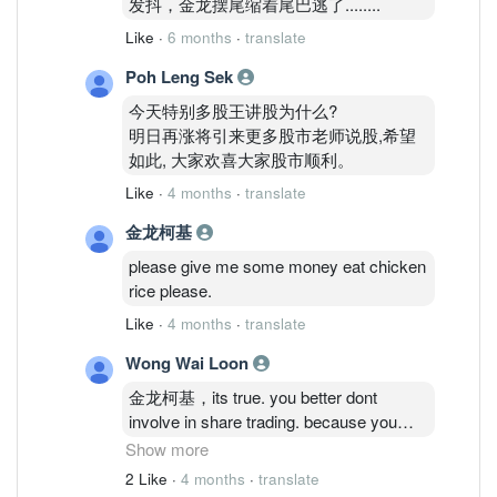
发抖，金龙摆尾缩着尾巴逃了........
Like
·
6 months
·
translate
Poh Leng Sek
今天特别多股王讲股为什么?
明日再涨将引来更多股市老师说股,希望
如此, 大家欢喜大家股市顺利。
Like
·
4 months
·
translate
金龙柯基
please give me some money eat chicken
rice please.
Like
·
4 months
·
translate
Wong Wai Loon
金龙柯基，its true. you better dont
involve in share trading. because you
dont know what is the meaning of long
Show more
term investment. if you only aim for the
2 Like
·
4 months
·
translate
short term gaining, you better go to