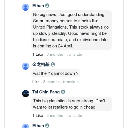
Ethan
No big news, Just good understanding.
Smart money comes to stocks like
United Plantations. This stock always go
up slowly steadily. Good news might be
biodiesel mandate, and ex dividend date
is coming on 24 April.
1 Like
·
3 months
·
translate
金龙柯基
wat the ? cannot down ?
Like
·
3 months
·
translate
Tai Chin Fang
This big plantation is very strong. Don't
want to let retailers to go in cheap
1 Like
·
3 months
·
translate
Ethan