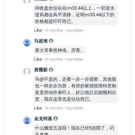
待收盘价位站在rm33.44以上，一切逆水
逆风都会风平浪静，证明rm33.44以下的
价格都是吓吓而已。
Like
·
6 months
·
translate
马超海
黄大哥果然神准。厉害。
Like
·
6 months
·
translate
黄耀新
马@不是的，还要一步一步观察，其他股
也一样步步为营，有些抄家很狡猾特意制
造某些动作来吓人，好让他日后能顺利出
货，我在这里也是估估而已。
Like
·
6 months
·
translate
金龙柯基
什么懒觉五连阳！现在已经5连阴了，叼
马臭嗨