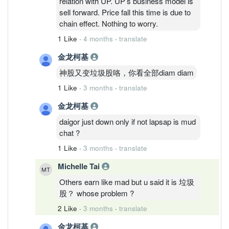
relation with UP. UP’s business model is
sell forward. Price fall this time is due to
chain effect. Nothing to worry.
1 Like
·
4 months
·
translate
金龙柯基
神股又变垃圾股咯，你看全部diam diam
1 Like
·
3 months
·
translate
金龙柯基
daigor just down only if not lapsap is mud
chat ?
1 Like
·
3 months
·
translate
Michelle Tai
Others earn like mad but u said it is 垃圾
股？ whose problem ?
2 Like
·
3 months
·
translate
金龙柯基