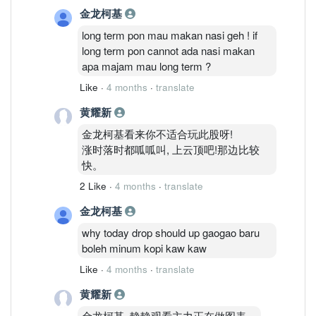
金龙柯基
casino. those aiming for short term
capital gaining is actually same with
long term pon mau makan nasi geh ! if
gambling in the casino. even warren
long term pon cannot ada nasi makan
buffet also wont do this.
apa majam mau long term ?
Like
·
4 months
·
translate
黄耀新
金龙柯基看来你不适合玩此股呀!
涨时落时都呱呱叫, 上云顶吧!那边比较
快。
2 Like
·
4 months
·
translate
金龙柯基
why today drop should up gaogao baru
boleh minum kopi kaw kaw
Like
·
4 months
·
translate
黄耀新
金龙柯基, 静静观看主力正在做图表。