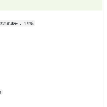
国给他康头 ， 可能嘛
好