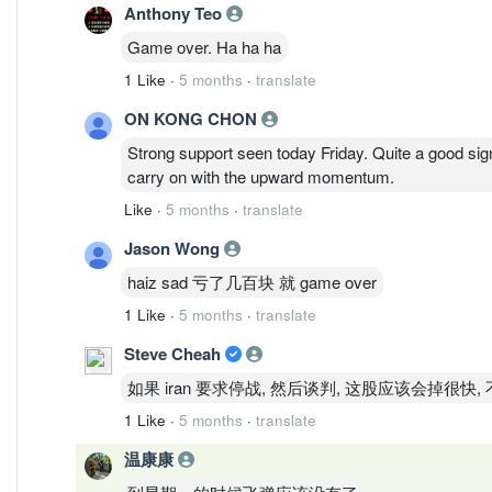
Anthony Teo
Game over. Ha ha ha
1 Like
·
5 months
·
translate
ON KONG CHON
Strong support seen today Friday. Quite a good si
carry on with the upward momentum.
Like
·
5 months
·
translate
Jason Wong
haiz sad 亏了几百块 就 game over
1 Like
·
5 months
·
translate
Steve Cheah
如果 iran 要求停战, 然后谈判, 这股应该会掉很快,
1 Like
·
5 months
·
translate
温康康