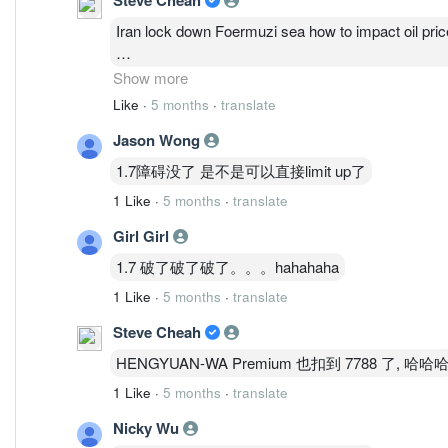
Iran lock down Foermuzi sea how to impact oil pric
7 days oil price reach USD 90, lockdown 15 days oi
Show more
Like
·
5 months
·
translate
Lockdown 3 month oil price may reach USD 200! 
Jason Wong
1.7障碍没了 是不是可以直接limit up了
1 Like
·
5 months
·
translate
Girl Girl
1.7 破了破了破了。。。hahahaha
1 Like
·
5 months
·
translate
Steve Cheah
HENGYUAN-WA Premium 也扣到 7788 了, 哈哈
1 Like
·
5 months
·
translate
Nicky Wu