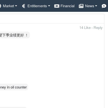
Market
Entitlements
Financial
News
14 Like
·
Reply
望下季业绩更好 ！
ney in oil counter