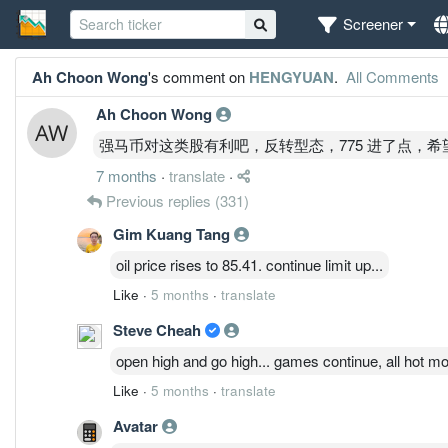
Screener
Ah Choon Wong
's comment on
HENGYUAN
.
All Comments
Ah Choon Wong
强马币对这类股有利吧，反转型态，775 进了点，希
7 months
·
translate
·
Previous replies
(331)
Gim Kuang Tang
oil price rises to 85.41. continue limit up...
Like
·
5 months
·
translate
Steve Cheah
open high and go high... games continue, all hot mo
Like
·
5 months
·
translate
Avatar