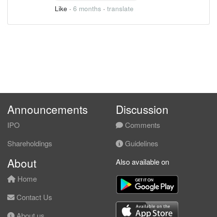
Like
·
6 months
·
translate
Announcements
Discussion
IPO
Comments
Shareholdings
Guidelines
About
Also available on
Home
Contact Us
About us