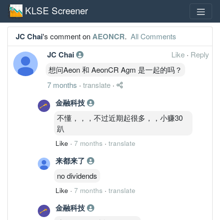
KLSE Screener
JC Chai
's comment on
AEONCR
.
All Comments
JC Chai
Like
·
Reply
想问Aeon 和 AeonCR Agm 是一起的吗？
7 months
·
translate
·
金融科技
不懂，，，不过近期起很多，，小赚30
趴
Like
·
7 months
·
translate
来都来了
no dividends
Like
·
7 months
·
translate
金融科技