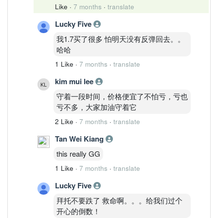
Like
·
7 months
·
translate
Lucky Five
我1.7买了很多 怕明天没有反弹回去。。
哈哈
1 Like
·
7 months
·
translate
kim mui lee
守着一段时间，价格便宜了不怕亏，亏也
亏不多，大家加油守着它
2 Like
·
7 months
·
translate
Tan Wei Kiang
this really GG
1 Like
·
7 months
·
translate
Lucky Five
拜托不要跌了 救命啊。。。给我们过个
开心的倒数！