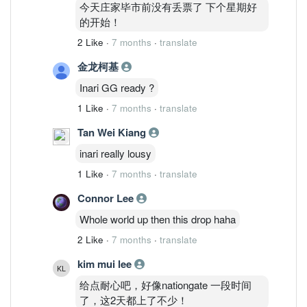
今天庄家毕市前没有丢票了 下个星期好
的开始！
2 Like
·
7 months
·
translate
金龙柯基
Inari GG ready ?
1 Like
·
7 months
·
translate
Tan Wei Kiang
inari really lousy
1 Like
·
7 months
·
translate
Connor Lee
Whole world up then this drop haha
2 Like
·
7 months
·
translate
kim mui lee
给点耐心吧，好像nationgate 一段时间
了，这2天都上了不少！