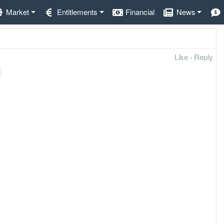
Market
Entitlements
Financial
News
Like
·
Reply