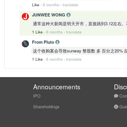
Like
·
6 months
·
translate
JUNWEE WONG
通常这种大新闻是明天开市，直接跳到3.12左右
1 Like
·
6 months
·
translate
From Pluto
这个收购案会导致sunway 整股数 多 百分之20% 
1 Like
·
6 months
·
translate
Announcements
Disc
IPO
Com
Shareholdings
Guid