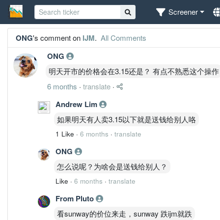
Screener
ONG
's comment on
IJM
.
All Comments
ONG
明天开市的价格会在3.15还是？ 有点不熟悉这个操作
6 months
·
translate
·
Andrew Lim
如果明天有人卖3.15以下就是送钱给别人咯
1 Like
·
6 months
·
translate
ONG
怎么说呢？为啥会是送钱给别人？
Like
·
6 months
·
translate
From Pluto
看sunway的价位来走，sunway 跌ijm就跌