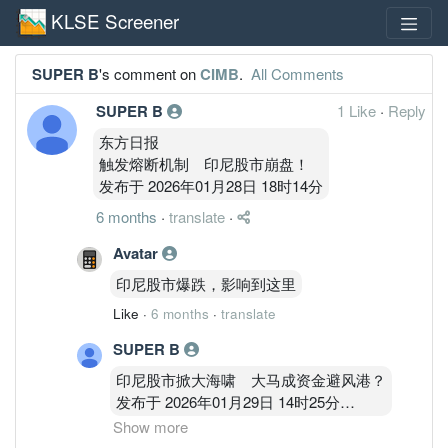
KLSE Screener
SUPER B
's comment on
CIMB
.
All Comments
SUPER B
1 Like
·
Reply
东方日报
触发熔断机制 印尼股市崩盘！
发布于 2026年01月28日 18时14分
6 months
·
translate
·
Avatar
印尼股市爆跌，影响到这里
Like
·
6 months
·
translate
SUPER B
印尼股市掀大海啸 大马成资金避风港？
发布于 2026年01月29日 14时25分
Show more
这样的情况多发生几次在不同国家, 亚洲