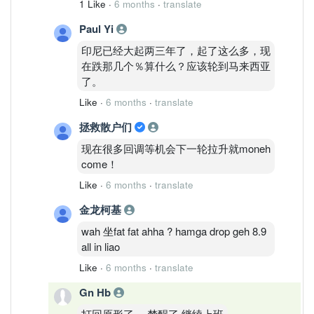
1 Like
·
6 months
·
translate
金融风暴就来了。 资金一直在找备胎, 而
Paul Yi
亚洲国家经济大好大坏。
印尼已经大起两三年了，起了这么多，现
我的看法。。
在跌那几个％算什么？应该轮到马来西亚
了。
Like
·
6 months
·
translate
拯救散户们
现在很多回调等机会下一轮拉升就moneh
come！
Like
·
6 months
·
translate
金龙柯基
wah 坐fat fat ahha ? hamga drop geh 8.9
all in liao
Like
·
6 months
·
translate
Gn Hb
打回原形了 ，梦醒了 继续上班