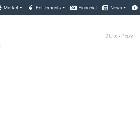
Market
Entitlements
Financial
News
2 Like
·
Reply