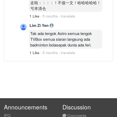
走啦：：：：！不值一文！哈哈哈哈哈！
亏本清仓
1 Like
·
5 months
·
translate
Lim Zi Yen
Tak ada tengok Astro semua tengok
TVBox semua siaran langsung ada
badminton bolasepak dunia ada feri.
1 Like
·
5 months
·
translate
Announcements
Discussion
IPO
Comments