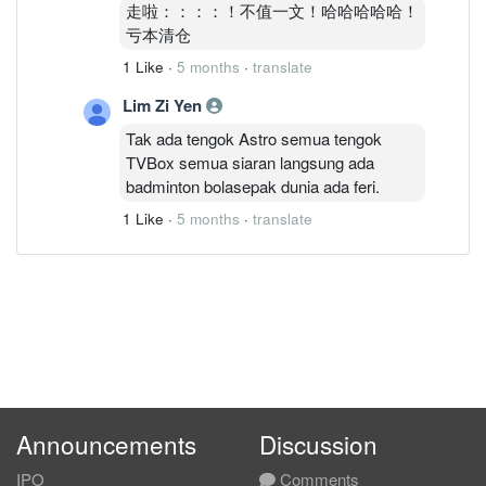
走啦：：：：！不值一文！哈哈哈哈哈！
亏本清仓
1 Like
·
5 months
·
translate
Lim Zi Yen
Tak ada tengok Astro semua tengok
TVBox semua siaran langsung ada
badminton bolasepak dunia ada feri.
1 Like
·
5 months
·
translate
Announcements
Discussion
IPO
Comments