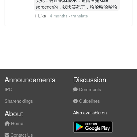
screener的，我快笑死了，哈哈哈哈哈哈
1 Like
·
4 months
·
translate
Announcements
Discussion
IPO
Comments
Shareholdings
Guidelines
About
Also available on
Home
Contact Us