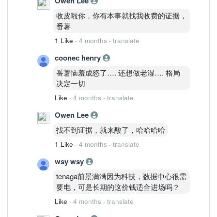
Owen Lee
15.00
四、路径推演
收皮啦你，你有本事就找我收费的证据，
Path A（45%）
番薯
突破 14.50
1 Like
·
4 months
·
translate
→ 测试 15.00
Path B（40%）
coonec henry
14.00–14.50 震荡整理
番薯恼羞成怒了…. 还想做老湿…. 格局
Path C（15%）
决定一切
跌破 13.80
Like
·
4 months
·
translate
→ 周线转弱
五、SPD 评分
Owen Lee
项目
找不到证据，就来酸了，哈哈哈哈
评分
结构完整度
1 Like
·
4 months
·
translate
8.5
wsy wsy
动能持续性
8.0
tenaga前景满满因为科技，数据中心很需
资金确认度
要电，可是长期的这价钱适合进场吗？
8.0
Like
·
4 months
·
translate
SPD 综合
8.2 / 10