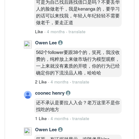
可是为自己找后路找借口是吗？不要丢华
人的脸做老千，我是kenanga 的，要学习
的话可以来找我，年轻人年纪轻轻不需要
做老千，要走正道
Like
·
4 months
·
translate
Owen Lee
562个follower要跟38个的，笑死，我没收
费的，纯粹放上来做市场行为模型观察，
一上来就没有素质的开喷，你的行为已经
确定你的下流没品人格，哈哈哈
2 Like
·
4 months
·
translate
coonec henry
还不承认是要拉人入会？老万这里不是你
找吃的地方
1 Like
·
4 months
·
translate
Owen Lee
笑死，有证据就显示，追随者是klae