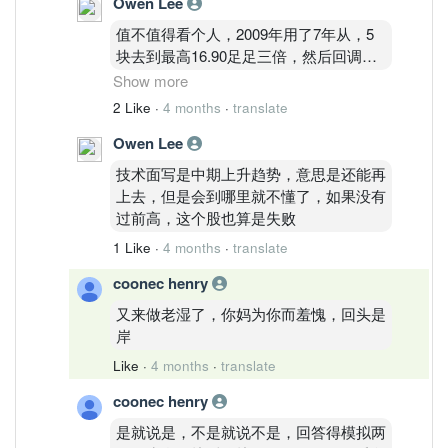
Owen Lee
→ 强趋势推进股
值不值得看个人，2009年用了7年从，5
六、最终判定
块去到最高16.90足足三倍，然后回调到8
推荐状态：推荐
块附近，然后这几年又从8块去到14.50，
Show more
推荐等级：A
不说技术面，只说基本面，2009和现在
2 Like
·
4 months
·
translate
七、执行建议
的盈利收入和营业额，都翻了几倍，股价
不在 14.50 下方追高
Owen Lee
却回不去当年，虽然说当中也有红股，分
回踩 14.00–14.10 是安全加仓区
红之类的拖慢了股价，但是如果这种股放
技术面写是中期上升趋势，意思是还能再
跌破 13.80 才需要降级
在美国，股价已经是天价了，可怜的马
上去，但是会到哪里就不懂了，如果没有
一句话结论
股，
过前高，这个股也算是失败
TENAGA 属于中周期趋势主升段。
现在是高位推进，不是顶部结构。
1 Like
·
4 months
·
translate
coonec henry
又来做老湿了，你妈为你而羞愧，回头是
岸
Like
·
4 months
·
translate
coonec henry
是就说是，不是就说不是，回答得模拟两