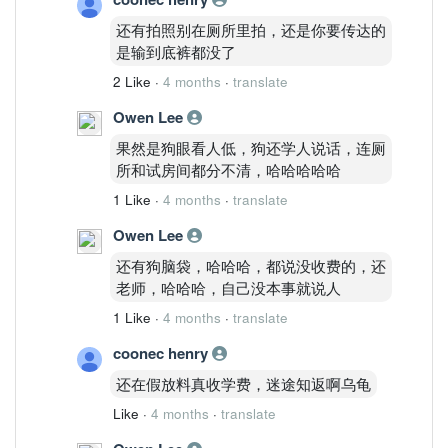
Stoch 进入强区
还有拍照别在厕所里拍，还是你要传达的
短线：
是输到底裤都没了
仍有一段惯性冲刺。
30m
2 Like
·
4 months
·
translate
已过热
Owen Lee
出现短线钝化
说明：
果然是狗眼看人低，狗还学人说话，连厕
短线会有回踩，但不会改变趋势。
所和试房间都分不清，哈哈哈哈哈
三、关键价位
1 Like
·
4 months
·
translate
类型
Owen Lee
价格
短支撑
还有狗脑袋，哈哈哈，都说没收费的，还
14.10
老师，哈哈哈，自己没本事就说人
结构支撑
1 Like
·
4 months
·
translate
13.80
强支撑
coonec henry
13.50
还在假放料真收学费，迷途知返啊乌龟
第一压力
14.50
Like
·
4 months
·
translate
主压力