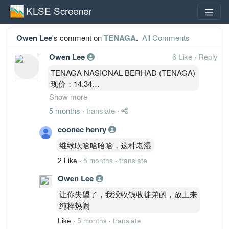
KLSE Screener
Owen Lee
's comment on
TENAGA
.
All Comments
Owen Lee
6 Like
·
Reply
TENAGA NASIONAL BERHAD (TENAGA)
现价：14.34
执行版本：MBOW 3.5-Pro A+
Show more
一、周期定位
5 months
·
translate
·
3M（大周期锚）
明确 V 型修复完成
coonec henry
突破 10–12 区间
继续吹哈哈哈哈，这种老湿
MACD 主升段延续
2 Like
·
5 months
·
translate
OBV 回到高位
结论：
Owen Lee
3M 已进入中期多头趋势。
让你失望了，我没收钱收徒弟的，放上来
月线
纯粹热闹
二次攻击 14.50 压力
Stoch 刚回升
Like
·
5 months
·
translate