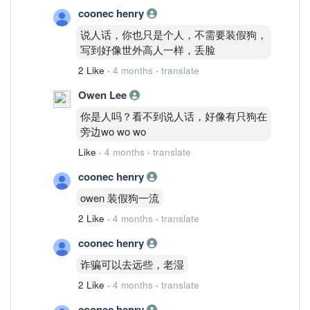
MACD 仍在零轴上方
coonec henry
关键：
月线趋势未坏，但 14.50 是多年平台上沿。
说人话，你也只是个人，不需要装假狗，
周线（当前主控）
写到好像世外高人一样，丢脸
价格站稳周云
2 Like
·
4 months
·
translate
MACD 多头延续
Fisher 接近高位
Owen Lee
量能健康
你是人吗？看不到说人话，好像有只狗在
结构判断：
旁边wo wo wo
周线强趋势股。
Like
·
4 months
·
translate
二、执行层
日线
coonec henry
横盘后再冲 14.50
owen 装假狗一流
Stoch 60 区上行
MACD 金叉再扩张
2 Like
·
4 months
·
translate
量能稳定
coonec henry
属于：
高位震荡推进结构。
诈骗可以去远些，老湿
4H
2 Like
·
4 months
·
translate
刚突破 14.30 短压
MACD 再次翻多
coonec henry