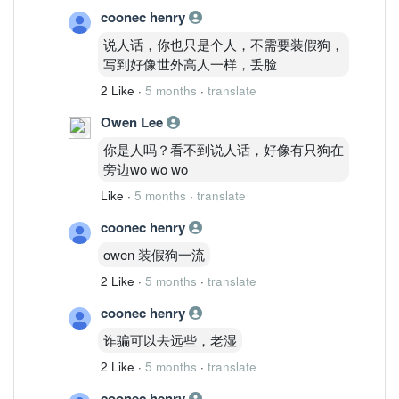
MACD 仍在零轴上方
coonec henry
关键：
月线趋势未坏，但 14.50 是多年平台上沿。
说人话，你也只是个人，不需要装假狗，
周线（当前主控）
写到好像世外高人一样，丢脸
价格站稳周云
2 Like
·
5 months
·
translate
MACD 多头延续
Fisher 接近高位
Owen Lee
量能健康
你是人吗？看不到说人话，好像有只狗在
结构判断：
旁边wo wo wo
周线强趋势股。
Like
·
5 months
·
translate
二、执行层
日线
coonec henry
横盘后再冲 14.50
owen 装假狗一流
Stoch 60 区上行
MACD 金叉再扩张
2 Like
·
5 months
·
translate
量能稳定
coonec henry
属于：
高位震荡推进结构。
诈骗可以去远些，老湿
4H
2 Like
·
5 months
·
translate
刚突破 14.30 短压
MACD 再次翻多
coonec henry