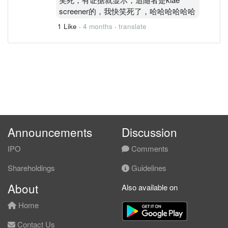
screener的，我快笑死了，哈哈哈哈哈哈
1 Like
·
4 months
·
translate
Announcements
Discussion
IPO
Comments
Shareholdings
Guidelines
About
Also available on
Home
Contact Us