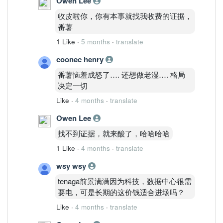
Owen Lee
15.00
四、路径推演
收皮啦你，你有本事就找我收费的证据，
Path A（45%）
番薯
突破 14.50
1 Like
·
5 months
·
translate
→ 测试 15.00
Path B（40%）
coonec henry
14.00–14.50 震荡整理
番薯恼羞成怒了…. 还想做老湿…. 格局
Path C（15%）
决定一切
跌破 13.80
Like
·
4 months
·
translate
→ 周线转弱
五、SPD 评分
Owen Lee
项目
找不到证据，就来酸了，哈哈哈哈
评分
结构完整度
1 Like
·
4 months
·
translate
8.5
wsy wsy
动能持续性
8.0
tenaga前景满满因为科技，数据中心很需
资金确认度
要电，可是长期的这价钱适合进场吗？
8.0
Like
·
4 months
·
translate
SPD 综合
8.2 / 10