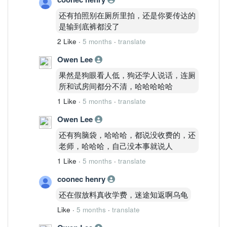
Stoch 进入强区
还有拍照别在厕所里拍，还是你要传达的
短线：
是输到底裤都没了
仍有一段惯性冲刺。
30m
2 Like
·
5 months
·
translate
已过热
Owen Lee
出现短线钝化
说明：
果然是狗眼看人低，狗还学人说话，连厕
短线会有回踩，但不会改变趋势。
所和试房间都分不清，哈哈哈哈哈
三、关键价位
1 Like
·
5 months
·
translate
类型
Owen Lee
价格
短支撑
还有狗脑袋，哈哈哈，都说没收费的，还
14.10
老师，哈哈哈，自己没本事就说人
结构支撑
1 Like
·
5 months
·
translate
13.80
强支撑
coonec henry
13.50
还在假放料真收学费，迷途知返啊乌龟
第一压力
14.50
Like
·
5 months
·
translate
主压力