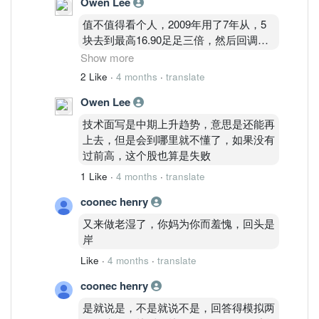
Owen Lee
→ 强趋势推进股
值不值得看个人，2009年用了7年从，5
六、最终判定
块去到最高16.90足足三倍，然后回调到8
推荐状态：推荐
块附近，然后这几年又从8块去到14.50，
Show more
推荐等级：A
不说技术面，只说基本面，2009和现在
2 Like
·
4 months
·
translate
七、执行建议
的盈利收入和营业额，都翻了几倍，股价
不在 14.50 下方追高
Owen Lee
却回不去当年，虽然说当中也有红股，分
回踩 14.00–14.10 是安全加仓区
红之类的拖慢了股价，但是如果这种股放
技术面写是中期上升趋势，意思是还能再
跌破 13.80 才需要降级
在美国，股价已经是天价了，可怜的马
上去，但是会到哪里就不懂了，如果没有
一句话结论
股，
过前高，这个股也算是失败
TENAGA 属于中周期趋势主升段。
现在是高位推进，不是顶部结构。
1 Like
·
4 months
·
translate
coonec henry
又来做老湿了，你妈为你而羞愧，回头是
岸
Like
·
4 months
·
translate
coonec henry
是就说是，不是就说不是，回答得模拟两