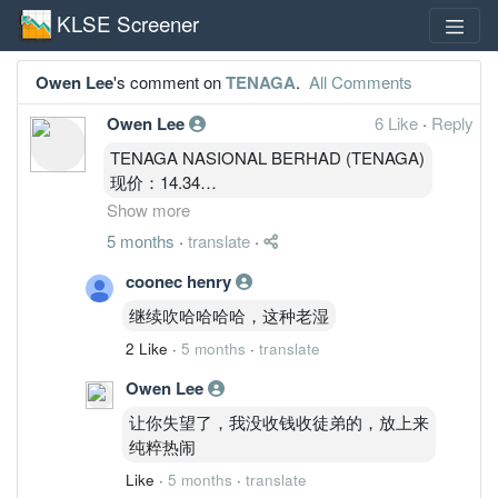
KLSE Screener
Owen Lee
's comment on
TENAGA
.
All Comments
Owen Lee
6 Like
·
Reply
TENAGA NASIONAL BERHAD (TENAGA)
现价：14.34
执行版本：MBOW 3.5-Pro A+
Show more
一、周期定位
5 months
·
translate
·
3M（大周期锚）
明确 V 型修复完成
coonec henry
突破 10–12 区间
继续吹哈哈哈哈，这种老湿
MACD 主升段延续
2 Like
·
5 months
·
translate
OBV 回到高位
结论：
Owen Lee
3M 已进入中期多头趋势。
让你失望了，我没收钱收徒弟的，放上来
月线
纯粹热闹
二次攻击 14.50 压力
Stoch 刚回升
Like
·
5 months
·
translate