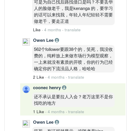
可是为自己找后路找借口是吗？不要丢华
人的脸做老千，我是kenanga 的，要学习
的话可以来找我，年轻人年纪轻轻不需要
做老千，要走正道
Like
·
4 months
·
translate
Owen Lee
562个follower要跟38个的，笑死，我没收
费的，纯粹放上来做市场行为模型观察，
一上来就没有素质的开喷，你的行为已经
确定你的下流没品人格，哈哈哈
2 Like
·
4 months
·
translate
coonec henry
还不承认是要拉人入会？老万这里不是你
找吃的地方
1 Like
·
4 months
·
translate
Owen Lee
笑死，有证据就显示，追随者是klae