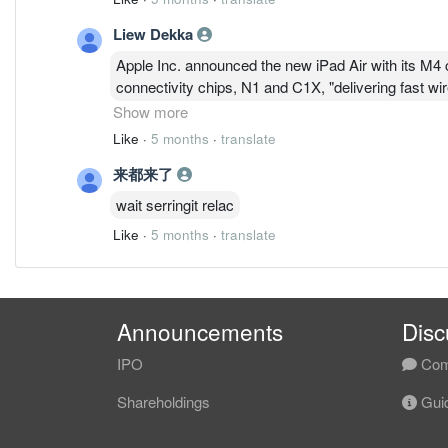
Liew Dekka
Apple Inc. announced the new iPad Air with its M4 c
connectivity chips, N1 and C1X, "delivering fast wir
The gadget is available in two sizes, the 11-inch iPa
Show more
device runs on M4, the latest Apple-designed silicon
Like
·
5 months
·
translate
iPad Air with M3,1 and up to 2.3x faster than iPad A
来都来了
wait serringit relac
Like
·
5 months
·
translate
Announcements
Disc
IPO
Com
Shareholdings
Guid