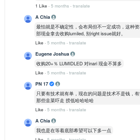
1 Like
·
5 months
·
translate
A Chia
最怕就是不确定性，会布局但不一定成功，这种资
部现金拿去收购lumiled, 别right issue就好。
Like
·
5 months
·
translate
Eugene Joshua
收购20+％ LUMIDLED 对inari 现金不算多
Like
·
5 months
·
translate
PN 17
只要有技术就有单，现在的问题是技术不是钱，有技术专
那些韭菜吓走 捞低哈哈哈哈
Like
·
5 months
·
translate
A Chia
我也是在等着底部希望可以下多一点
Like
·
5 months
·
translate