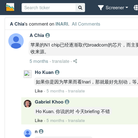
Screener
A Chia
's comment on
INARI
.
All Comments
A Chia
苹果的N1 chip已经逐渐取代broadcom的芯片，而主要i
收来源。
5 months
·
translate
·
Ho Kuan
如果你是因为苹果而看Inari，那就最好先别动，等
Like
·
5 months
·
translate
Gabriel Khoo
Ho Kuan. 你说的对 今天briefing 不错
Like
·
5 months
·
translate
n