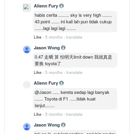
Alienn Fury
habis cerita ......... sky is very high ........
43 point ....... ini kali lah pun tidak cukup
.......lagi lagi lagi ........
Like
·
5 months
·
translate
Jason Wong
0.47 走晒 算 怕明天limit down 我就真是
要换 toyota了
Like
·
5 months
·
translate
Alienn Fury
@Jason ...... kereta sedap lagi banyak
....... Toyota di F1 ......tidak kuat
lanjut........
Like
·
5 months
·
translate
Jason Wong
tak pa la ,cut lost penting , cari lain couter