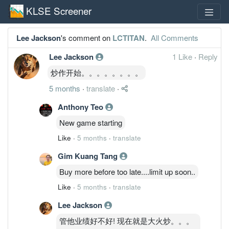
KLSE Screener
Lee Jackson
's comment on
LCTITAN
.
All Comments
Lee Jackson
1 Like
·
Reply
炒作开始。。。。。。。。
5 months
·
translate
·
Anthony Teo
New game starting
Like
·
5 months
·
translate
Gim Kuang Tang
Buy more before too late....limit up soon..
Like
·
5 months
·
translate
Lee Jackson
管他业绩好不好! 现在就是大火炒。。。