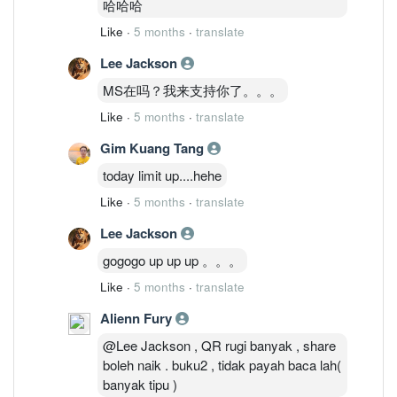
哈哈哈
Like
·
5 months
·
translate
Lee Jackson
MS在吗？我来支持你了。。。
Like
·
5 months
·
translate
Gim Kuang Tang
today limit up....hehe
Like
·
5 months
·
translate
Lee Jackson
gogogo up up up 。。。
Like
·
5 months
·
translate
Alienn Fury
@Lee Jackson , QR rugi banyak , share
boleh naik . buku2 , tidak payah baca lah(
banyak tipu )