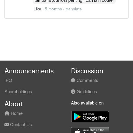
Like
·
5 months
·
translate
Announcements
Discussion
IPO
Comments
Shareholdings
Guidelines
About
Also available on
Home
Contact Us