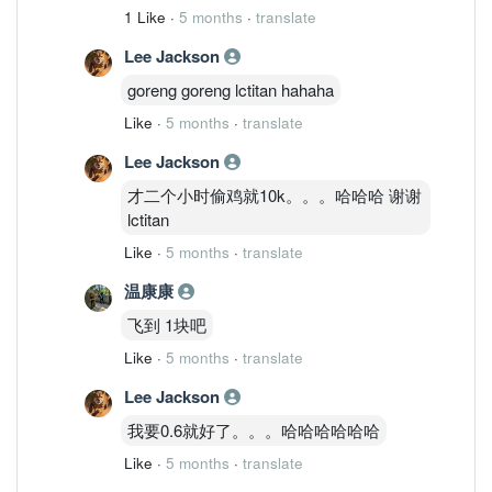
1 Like
·
5 months
·
translate
Lee Jackson
goreng goreng lctitan hahaha
Like
·
5 months
·
translate
Lee Jackson
才二个小时偷鸡就10k。。。哈哈哈 谢谢
lctitan
Like
·
5 months
·
translate
温康康
飞到 1块吧
Like
·
5 months
·
translate
Lee Jackson
我要0.6就好了。。。哈哈哈哈哈哈
Like
·
5 months
·
translate