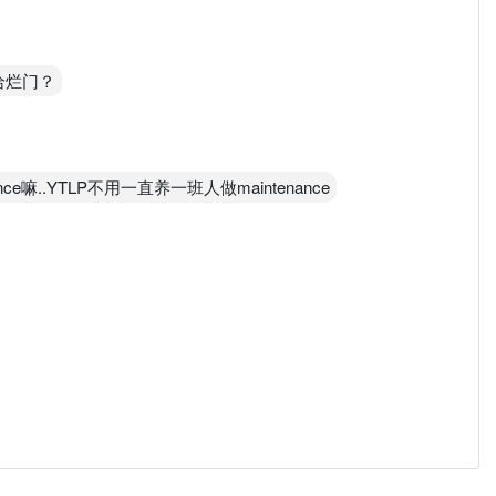
给烂门？
ce嘛..YTLP不用一直养一班人做maintenance