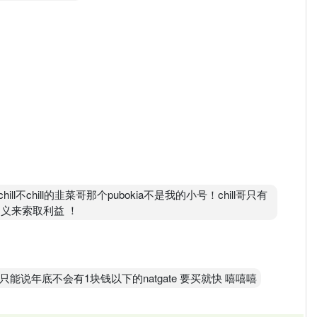
ll不chill的韭菜哥那个pubokia不是我的小号！chill哥只有
名义来索取利益 ！
能说年底不会有1块钱以下的natgate 要买就快 嘻嘻嘻