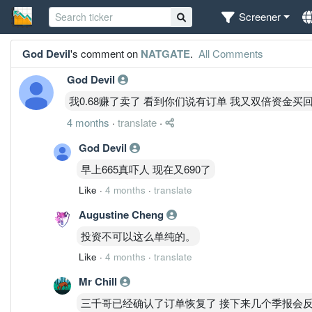
Screener
God Devil
's comment on
NATGATE
.
All Comments
God Devil
我0.68赚了卖了 看到你们说有订单 我又双倍资金买回
4 months
·
translate
·
God Devil
早上665真吓人 现在又690了
Like
·
4 months
·
translate
Augustine Cheng
投资不可以这么单纯的。
Like
·
4 months
·
translate
Mr Chill
三千哥已经确认了订单恢复了 接下来几个季报会反