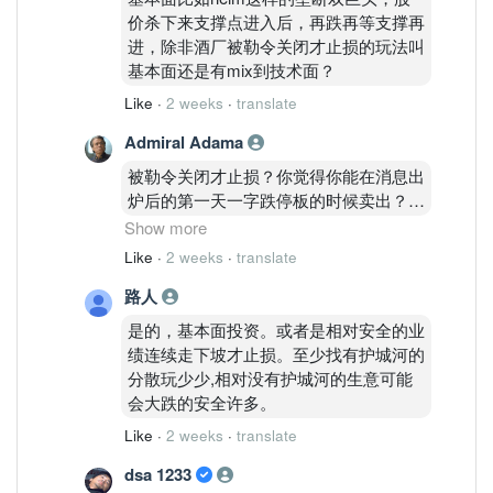
价杀下来支撑点进入后，再跌再等支撑再
进，除非酒厂被勒令关闭才止损的玩法叫
基本面还是有mix到技术面？
Like
·
2 weeks
·
translate
Admiral Adama
被勒令关闭才止损？你觉得你能在消息出
炉后的第一天一字跌停板的时候卖出？还
是第二天的跌停板？然后跌停限制打开了
Show more
之后你就会说出那句经典的话：亏了这么
Like
·
2 weeks
·
translate
多现在止损已经没有意义。。。
路人
不过嘛这只是小概率事件，一直摊平就对
是的，基本面投资。或者是相对安全的业
了。99.9%概率市场会反弹给机会你解套
绩连续走下坡才止损。至少找有护城河的
的，只有0.01％概率市场会一Q收你皮让
分散玩少少,相对没有护城河的生意可能
你永不超生。所以放心没人会这么倒霉
会大跌的安全许多。
的，你看手套股跌了90%也没看到有人出
Like
·
2 weeks
·
translate
来说自己被一Q收皮了。。。
dsa 1233