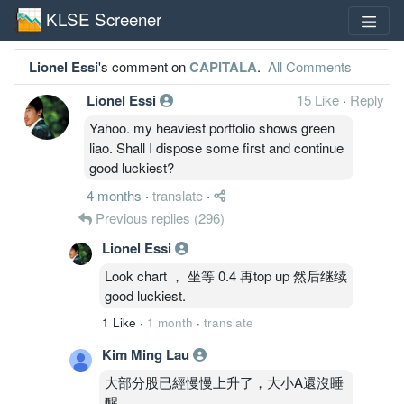
KLSE Screener
Lionel Essi
's comment on
CAPITALA
.
All Comments
Lionel Essi
15 Like
·
Reply
Yahoo. my heaviest portfolio shows green
liao. Shall I dispose some first and continue
good luckiest?
4 months
·
translate
·
Previous replies
(296)
Lionel Essi
Look chart ， 坐等 0.4 再top up 然后继续
good luckiest.
1 Like
·
1 month
·
translate
Kim Ming Lau
大部分股已經慢慢上升了，大小A還沒睡
醒