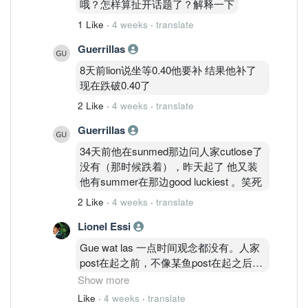
哦？怎样算扯开话题了？解释一下
1 Like
·
4 weeks
·
translate
Guerrillas
8天前lion说坐等0.40他要补 结果他补了
现在跌破0.40了
2 Like
·
4 weeks
·
translate
Guerrillas
34天前他在sunmed那边问人家cutlose了
没有（那时候跌着），昨天起了 他又装
他有summer在那边good luckiest 。笑死
2 Like
·
4 weeks
·
translate
Lionel Essi
Gue wat las 一点时间观念都没有。人家
post在起之前，不像某鱼post在起之后。
马后大炮那么明显haha
Show more
Like
·
4 weeks
·
translate
Dsa 又来装傻了 哈哈