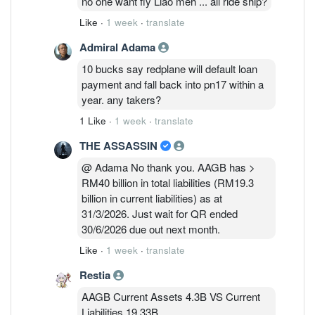
no one want fly Liao meh ... all ride ship?
Like
·
1 week
·
translate
Admiral Adama
10 bucks say redplane will default loan
payment and fall back into pn17 within a
year. any takers?
1 Like
·
1 week
·
translate
THE ASSASSIN
@ Adama No thank you. AAGB has >
RM40 billion in total liabilities (RM19.3
billion in current liabilities) as at
31/3/2026. Just wait for QR ended
30/6/2026 due out next month.
Like
·
1 week
·
translate
Restia
AAGB Current Assets 4.3B VS Current
Liabilities 19.33B.