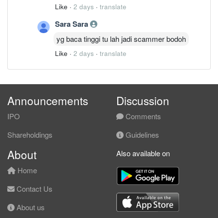
Like
·
2 days
·
translate
Sara Sara
yg baca tinggi tu lah jadi scammer bodoh
Like
·
2 days
·
translate
Announcements
Discussion
IPO
Comments
Shareholdings
Guidelines
About
Also available on
Home
Contact Us
About us