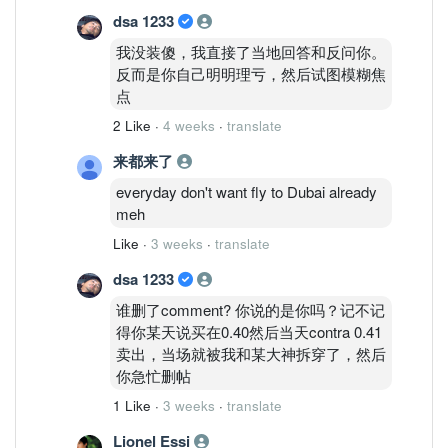
dsa 1233
还有你们两个互相给like是吗。偶尔需要
我没装傻，我直接了当地回答和反问你。
拯救散户们来打救？ haha good luckiest
反而是你自己明明理亏，然后试图模糊焦
点
2 Like
·
4 weeks
·
translate
来都来了
everyday don't want fly to Dubai already
meh
Like
·
3 weeks
·
translate
dsa 1233
谁删了comment? 你说的是你吗？记不记
得你某天说买在0.40然后当天contra 0.41
卖出，当场就被我和某大神拆穿了，然后
你急忙删帖
1 Like
·
3 weeks
·
translate
Lionel Essi