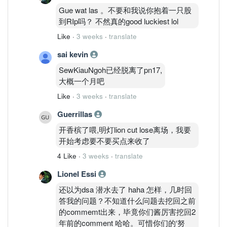
Gue wat las 。不要和我说你抱着一只股
到RIp吗？ 不然真的good luckiest lol
Like
·
3 weeks
·
translate
sai kevin
SewKiauNgoh已经脱离了pn17,
大概一个月吧
Like
·
3 weeks
·
translate
Guerrillas
开香槟了喂,明灯lion cut lose离场，我要
开始考虑要不要买点来收了
4 Like
·
3 weeks
·
translate
Lionel Essi
还以为dsa 潜水去了 haha 怎样，几时回
答我的问题？不知道什么问题去挖回之前
的commemt出来，毕竟你们酱厉害挖回2
年前的comment 哈哈。可惜你们的‘努