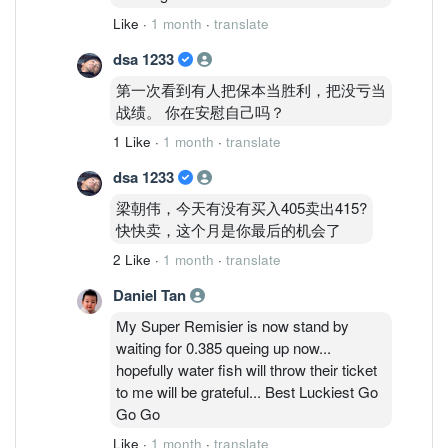
Like
·
1 month
·
translate
dsa 1233
第一次看到有人把保本当胜利，把没亏当
战绩。 你在安慰自己吗？
1 Like
·
1 month
·
translate
dsa 1233
梁朝伟，今天有没有买入405卖出415?
快快卖，这个月是你最后的机会了
2 Like
·
1 month
·
translate
Daniel Tan
My Super Remisier is now stand by
waiting for 0.385 queing up now...
hopefully water fish will throw their ticket
to me will be grateful... Best Luckiest Go
Go Go
Like
·
1 month
·
translate