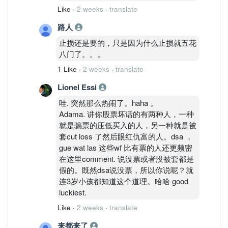
Like
·
2 weeks
·
translate
路人
止损还是要的，只是因为什么止损就五花
八门了。。。
1 Like
·
2 weeks
·
translate
Lionel Essi
哇. 突然那么热闹了。haha 。
Adama. 讲你股票坏话的有两种人，一种
就是骗票的压低买入的人，另一种就是被
套cut loss 了然后眼红仇富的人。dsa ，
gue wat las 这些wf 比有票的人还更频密
在这里comment. 说没票或者没被套都是
假的。既然dsa说没票，所以你说呢？就
连3岁小孩都知道这个道理。哈哈 good
luckiest.
Like
·
2 weeks
·
translate
来都来了