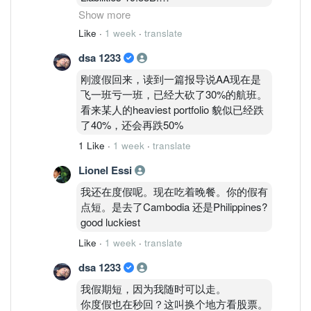
With this kind of balance sheet, most
Show more
companies would probably only have a
Like
·
1 week
·
translate
few options left . private placement, rights
dsa 1233
issue, or issuing bonds. But Tony is
someone who has turned financing into
刚渡假回来，读到一篇报导说AA现在是
an art. I wouldn’t be surprised if he still
飞一班亏一班，已经大砍了30%的航班。
has some tricks left to play.
看来某人的heaviest portfolio 貌似已经跌
了40%，还会再跌50%
1 Like
·
1 week
·
translate
Lionel Essi
我还在度假呢。现在吃着晚餐。你的假有
点短。是去了Cambodia 还是Philippines?
good luckiest
Like
·
1 week
·
translate
dsa 1233
我假期短，因为我随时可以走。
你度假也在秒回？这叫换个地方看股票。