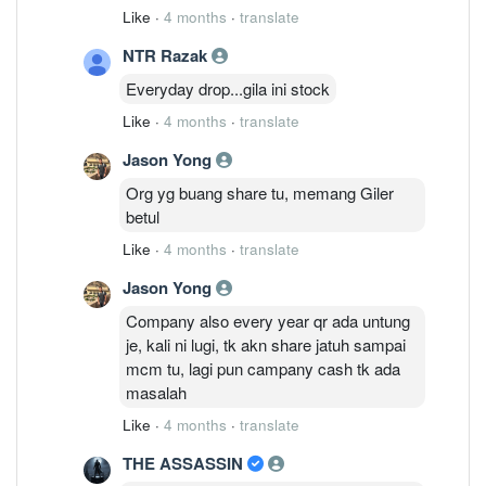
Like
·
4 months
·
translate
NTR Razak
Everyday drop...gila ini stock
Like
·
4 months
·
translate
Jason Yong
Org yg buang share tu, memang Giler
betul
Like
·
4 months
·
translate
Jason Yong
Company also every year qr ada untung
je, kali ni lugi, tk akn share jatuh sampai
mcm tu, lagi pun campany cash tk ada
masalah
Like
·
4 months
·
translate
THE ASSASSIN