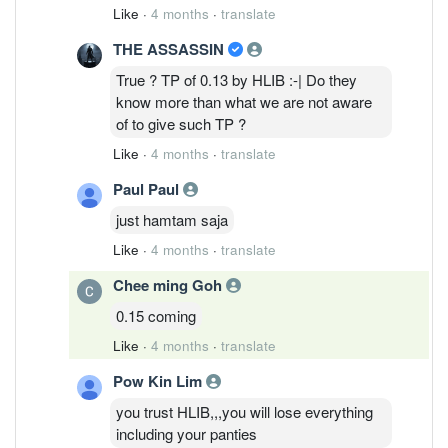
Like
·
4 months
·
translate
THE ASSASSIN
True ? TP of 0.13 by HLIB :-| Do they
know more than what we are not aware
of to give such TP ?
Like
·
4 months
·
translate
Paul Paul
just hamtam saja
Like
·
4 months
·
translate
Chee ming Goh
0.15 coming
Like
·
4 months
·
translate
Pow Kin Lim
you trust HLIB,,,you will lose everything
including your panties