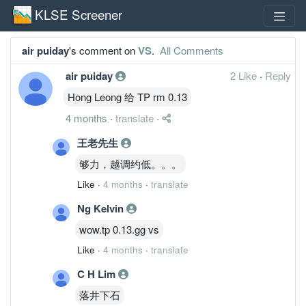
KLSE Screener
air puiday
's comment on
VS
.
All Comments
air puiday
2 Like
·
Reply
Hong Leong 给 TP rm 0.13
4 months
·
translate
·
王老先生
够力，越调约低。。。
Like
·
4 months
·
translate
Ng Kelvin
wow.tp 0.13.gg vs
Like
·
4 months
·
translate
C H Lim
落井下石