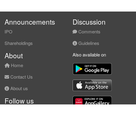
Announcements
Discussion
IPO
Comments
Shareholdings
Guidelines
About
Also available on
Home
Contact Us
About us
Follow us
Facebook
© KLSE Screener 2026 | Neobie Enterprise |
Terms of Use
|
Privacy Policy